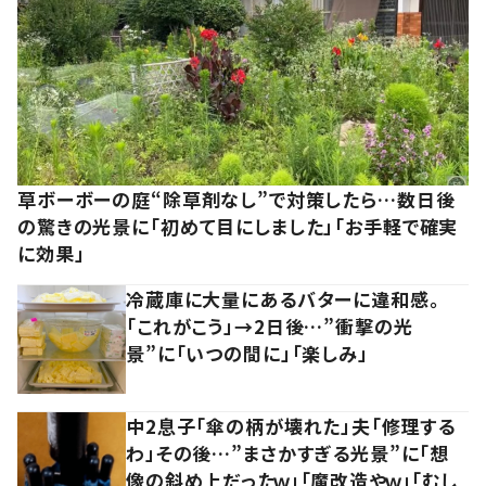
草ボーボーの庭“除草剤なし”で対策したら…数日後
の驚きの光景に「初めて目にしました」「お手軽で確実
に効果」
冷蔵庫に大量にあるバターに違和感。
「これがこう」→2日後…”衝撃の光
景”に「いつの間に」「楽しみ」
中2息子「傘の柄が壊れた」夫「修理する
わ」その後…”まさかすぎる光景”に「想
像の斜め上だったｗ」「魔改造やｗ」「むし