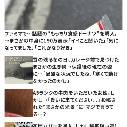
ファミマで…話題の“もっちり食感ドーナツ”を購入。
→まさかの中身に190万表示「イイこと聞いた」「気に
なってました」「これかなり好き」
雪の残る冬の日、ガレージ前で見つけた
まさかの生き物→保護後の現在の姿
に…「過酷な状況でしたね」「寒くて動け
なかったのかも」
A5ランクの牛肉をいただいた女性。し
かし→「貰いに来てください、、」投稿さ
れた“まさかの光景”に「マジで言うて
る…？」
布団カバーを購入。しかし帰宅後→高1