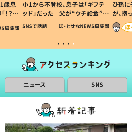
1歳息
小1から不登校、息子は「ギフテ
ひ孫に
「！？」
ッド」だった 父が“ウチ給食”を
が、抱
に「可愛
作り続ける理由とは #令和の親
「涙が
SNSで話題
ほ・とせなNEWS編集部
WS編集部
#令和の子
い」
ニュース
SNS