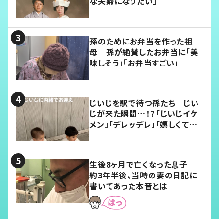
な夫婦になりたい」
孫のためにお弁当を作った祖
母 孫が絶賛したお弁当に「美
味しそう」「お弁当すごい」
じいじを駅で待つ孫たち じい
じが来た瞬間…！？「じいじイケ
メン」「デレッデレ」「嬉しくて可
愛くてたまらない」「幸せになれ
る」
生後8ヶ月で亡くなった息子
約3年半後、当時の妻の日記に
書いてあった本音とは