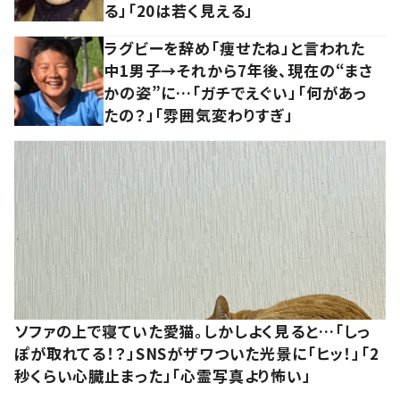
る」「20は若く見える」
ラグビーを辞め「痩せたね」と言われた
中1男子→それから7年後、現在の“まさ
かの姿”に…「ガチでえぐい」「何があっ
たの？」「雰囲気変わりすぎ」
ソファの上で寝ていた愛猫。しかしよく見ると…「しっ
ぽが取れてる！？」SNSがザワついた光景に「ヒッ！」「2
秒くらい心臓止まった」「心霊写真より怖い」