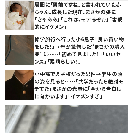
周囲に「男前ですね」と言われていた赤
ちゃん。成長した現在、まさかの姿に…
「きゃああ」「これは、モテるぞぉ」「客観
的にイケメン」
修学旅行へ行った小6息子「良い買い物
をした！」→母が驚愕した“まさかの購入
品”に……「初めて見ました！」「いいセ
ンス」「素晴らしい！」
小中高で男子校だった男性→学生の頃
の姿を見ると……「共学だったら絶対モ
テてた」まさかの光景に「今から告白し
に向かいます」「イケメンすぎ」