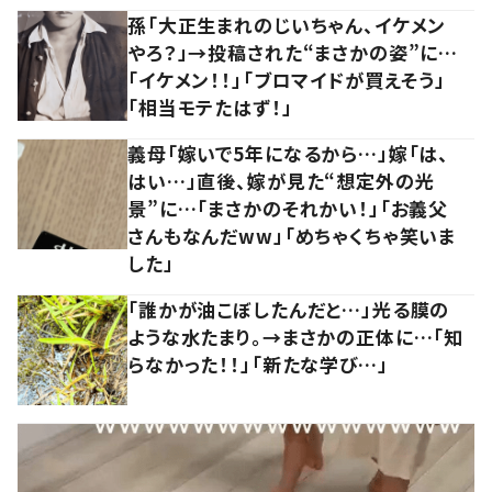
孫「大正生まれのじいちゃん、イケメン
やろ？」→投稿された“まさかの姿”に…
「イケメン！！」「ブロマイドが買えそう」
「相当モテたはず！」
義母「嫁いで5年になるから…」嫁「は、
はい…」直後、嫁が見た“想定外の光
景”に…「まさかのそれかい！」「お義父
さんもなんだww」「めちゃくちゃ笑いま
した」
「誰かが油こぼしたんだと…」光る膜の
ような水たまり。→まさかの正体に…「知
らなかった！！」「新たな学び…」