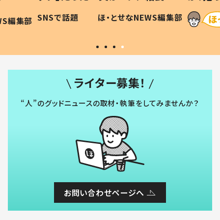
に「可愛
作り続ける理由とは #令和の親
「涙が
SNSで話題
ほ・とせなNEWS編集部
WS編集部
#令和の子
い」
ライター募集！
“人”のグッドニュースの取材・執筆をしてみませんか？
お問い合わせページへ