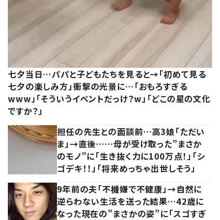
七夕当日…パパと子どもたちを見ると→「初めて見る
七夕の楽しみ方」衝撃の光景に…「おもろすぎる
www」「そういうイベントだっけ？w」「どこの星の文化
ですか？」
担任の先生との面談前…高3娘「ただい
ま」→直後……母が受け取った”まさか
のモノ”に「生き抜く力に100万点！」「シ
ゴデキ！！」「将来めっちゃ出世しそう」
9年前の夫「不機嫌で不健康」→自然に
逆らわない生活を送った結果…42歳に
なった現在の”まさかの姿”に「スゴすぎ