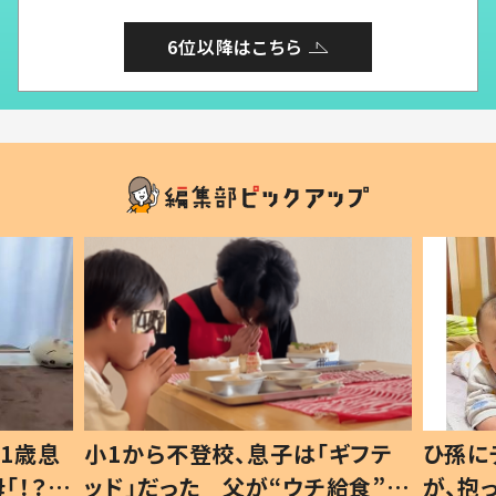
6位以降はこちら
1歳息
小1から不登校、息子は「ギフテ
ひ孫に
「！？」
ッド」だった 父が“ウチ給食”を
が、抱