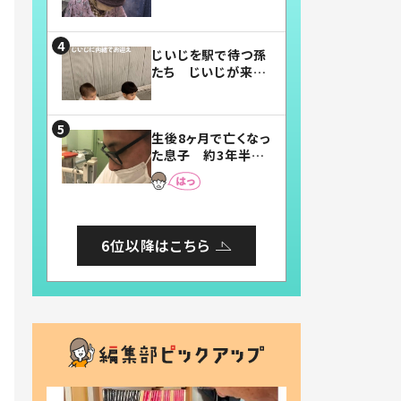
賛したお弁当に「美
味しそう」「お弁当す
ごい」
じいじを駅で待つ孫
たち じいじが来た
瞬間…！？「じいじイ
ケメン」「デレッデレ」
「嬉しくて可愛くてた
生後8ヶ月で亡くなっ
まらない」「幸せにな
た息子 約3年半
れる」
後、当時の妻の日記
に書いてあった本音
とは
6位以降はこちら