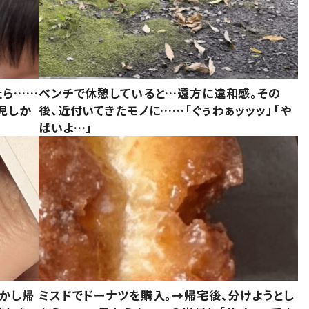
たら……
ベンチで休憩していると…遠方に違和感。その
児しか
後、近付いてきたモノに……「ぐぅわぁッッッ」「や
ばいよ…」
しかし帰
ミスドでドーナツを購入。→帰宅後、分けようとし