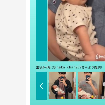
生後6ヶ月（＠naka_chan909さんより提供）