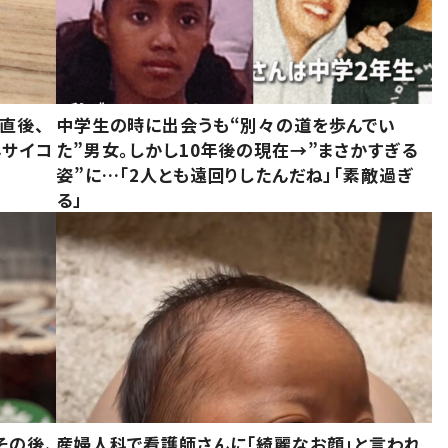
直後、
中学生の時に出会うも“別々の道を歩んでい
んサイコ
た”男女。しかし10年後の現在→”まさかすぎる
姿”に…「2人とも遠回りしたんだね」「素敵過ぎ
る」
その後、
産婦人科で看護師さんに「綺麗なお顔」と言われ