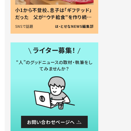
小1から不登校、息子は「ギフテッド」
だった 父が“ウチ給食”を作り続け
る理由とは #令和の親 #令和の子
SNSで話題
ほ・とせなNEWS編集部
ライター募集！
“人”のグッドニュースの取材・執筆をし
てみませんか？
お問い合わせページへ