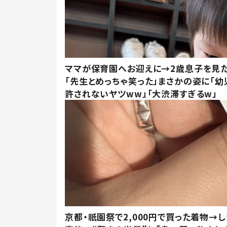
ママが保育園へお迎えに→2歳息子を見
「先生とめっちゃ笑った」まさかの姿に「幼
許されないヤツww」「大渋滞すぎるw」
京都・祇園祭で2,000円で買った着物→