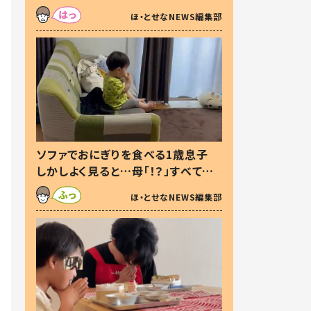
た本音とは
ほ・とせなNEWS編集部
ソファでおにぎりを食べる1歳息子
しかしよく見ると…母「！？」すべてを
察した母の投稿に「可愛いから許
ほ・とせなNEWS編集部
す！」「現行犯〜」