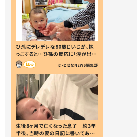
ひ孫にデレデレな80歳じいじが、抱
っこすると…ひ孫の反応に「涙が出ま
した」「可愛くて仕方ない」
ほ・とせなNEWS編集部
生後8ヶ月で亡くなった息子 約3年
半後、当時の妻の日記に書いてあっ