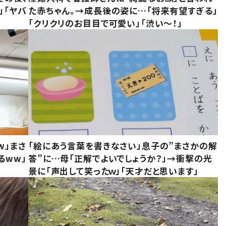
」「ヤバ
た赤ちゃん。→成長後の姿に…「将来有望すぎる」
「クリクリのお目目で可愛い」「渋い～！」
w」まさ
「絵にあう言葉を書きなさい」息子の”まさかの解
るww」
答”に…母「正解でよいでしょうか？」→衝撃の光
景に「声出して笑ったｗ」「天才だと思います」