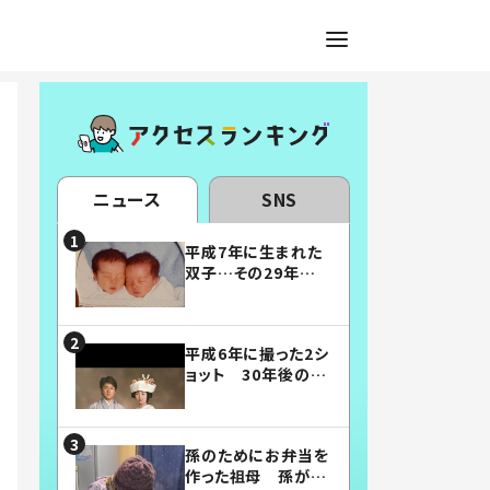
ニュース
SNS
平成7年に生まれた
双子…その29年後
の姿に「漫画みたい」
「素敵すぎる」
平成6年に撮った2シ
ョット 30年後の姿
に…「美男美女」「こ
んな夫婦になりた
い」
孫のためにお弁当を
作った祖母 孫が絶