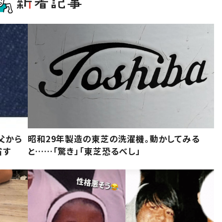
父から
昭和29年製造の東芝の洗濯機。動かしてみる
省す
と……「驚き」「東芝恐るべし」