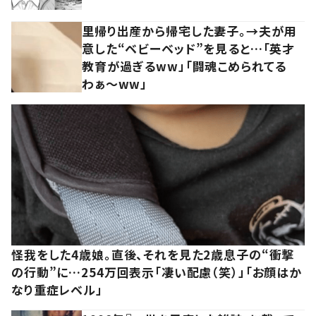
里帰り出産から帰宅した妻子。→夫が用
意した“ベビーベッド”を見ると…「英才
教育が過ぎるww」「闘魂こめられてる
わぁ～ww」
怪我をした4歳娘。直後、それを見た2歳息子の“衝撃
の行動”に…254万回表示「凄い配慮（笑）」「お顔はか
なり重症レベル」