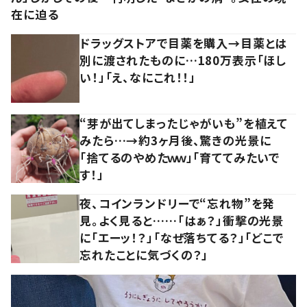
在に迫る
ドラッグストアで目薬を購入→目薬とは
別に渡されたものに…180万表示「ほし
い！」「え、なにこれ！！」
“芽が出てしまったじゃがいも”を植えて
みたら…→約3ヶ月後、驚きの光景に
「捨てるのやめたｗｗ」「育ててみたいで
す！」
夜、コインランドリーで“忘れ物”を発
見。よく見ると……「はぁ？」衝撃の光景
に「エーッ！？」「なぜ落ちてる？」「どこで
忘れたことに気づくの？」