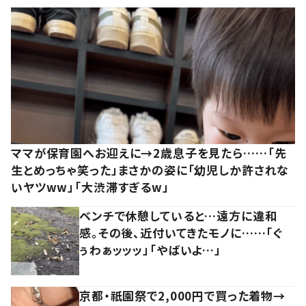
ママが保育園へお迎えに→2歳息子を見たら……「先
生とめっちゃ笑った」まさかの姿に「幼児しか許されな
いヤツww」「大渋滞すぎるw」
ベンチで休憩していると…遠方に違和
感。その後、近付いてきたモノに……「ぐ
ぅわぁッッッ」「やばいよ…」
京都・祇園祭で2,000円で買った着物→