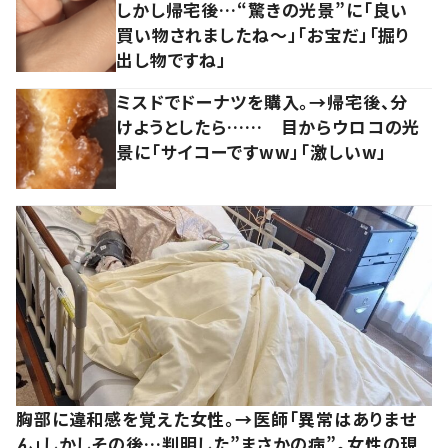
しかし帰宅後…“驚きの光景”に「良い
買い物されましたね～」「お宝だ」「掘り
出し物ですね」
ミスドでドーナツを購入。→帰宅後、分
けようとしたら…… 目からウロコの光
景に「サイコーですww」「激しいw」
胸部に違和感を覚えた女性。→医師「異常はありませ
ん」しかしその後…判明した”まさかの病”。女性の現