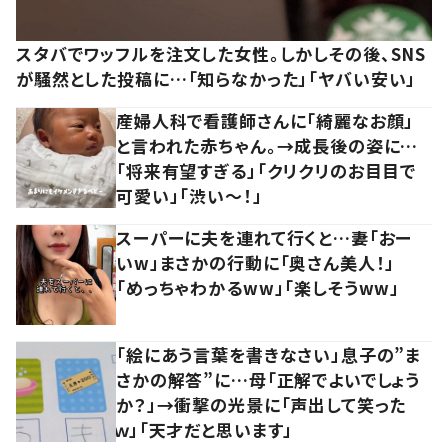
スタバでワッフルを注文した女性。しかしその後、SNS
が騒然とした投稿に…「知らなかった」「ヤバい安い」
産婦人科で看護師さんに「綺麗なお顔」
と言われた赤ちゃん。→成長後の姿に…
「将来有望すぎる」「クリクリのお目目で
可愛い」「渋い～！」
スーパーに夫を連れて行くと…妻「おー
いw」まさかの行動に「奥さん美人！」
「めっちゃわかるww」「楽しそうww」
「絵にあう言葉を書きなさい」息子の”ま
さかの解答”に…母「正解でよいでしょう
か？」→衝撃の光景に「声出して笑った
ｗ」「天才だと思います」