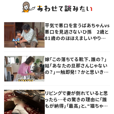
平気で悪口を言うばあちゃんvs
悪口を見逃さないひ孫 2歳と
81歳ののほほえましいやり取り
に「口悪いけど可愛い」の声
嫁「この落ちてる靴下、誰の？」
姑「あなたの旦那さんじゃない
の？」一触即発！？かと思いき
や…持ち主が判明し「声だして
大爆笑しちゃった」
リビングで妻が倒れていると思
ったら…その驚きの理由に「誰
もが納得」「最高」と、“猫ちゃん
好きユーザー”からの共感集ま