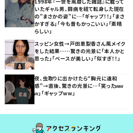
1998年『一世を風靡した雑誌』に載って
いたギャル男。闘病を経て転身した現在
の”まさかの姿”に…「ギャップ！！」「まさ
かすぎる」「今も昔もかっこいい」「素晴
らしい」
スッピン女性→戸田恵梨香さん風メイク
をした結果……驚きの光景に「本人かと
思った」「ベースが美しい」「似すぎ！！」
夜、虫取りに出かけたら“胸元に違和
感”→直後、驚きの光景に…「笑ったｗｗ
ｗ」「ギャップww」