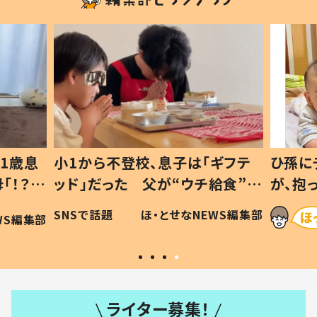
1歳息
小1から不登校、息子は「ギフテ
ひ孫に
「！？」
ッド」だった 父が“ウチ給食”を
が、抱
に「可愛
作り続ける理由とは #令和の親
「涙が
SNSで話題
ほ・とせなNEWS編集部
WS編集部
#令和の子
い」
ライター募集！