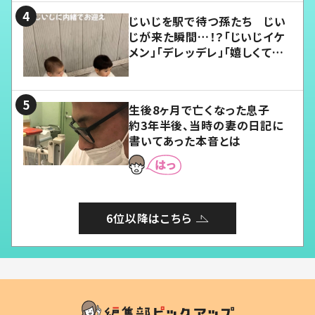
じいじを駅で待つ孫たち じい
じが来た瞬間…！？「じいじイケ
メン」「デレッデレ」「嬉しくて可
愛くてたまらない」「幸せになれ
る」
生後8ヶ月で亡くなった息子
約3年半後、当時の妻の日記に
書いてあった本音とは
6位以降はこちら