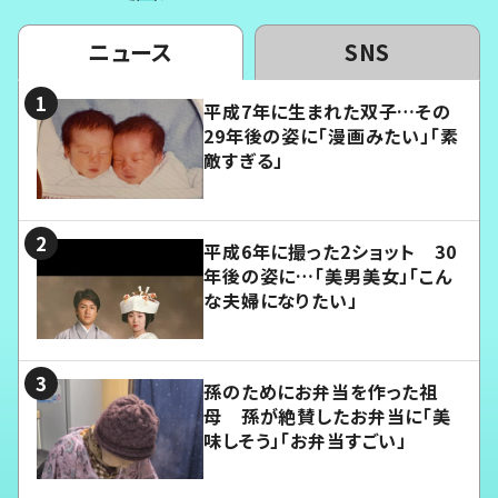
ニュース
SNS
平成7年に生まれた双子…その
29年後の姿に「漫画みたい」「素
敵すぎる」
平成6年に撮った2ショット 30
年後の姿に…「美男美女」「こん
な夫婦になりたい」
孫のためにお弁当を作った祖
母 孫が絶賛したお弁当に「美
味しそう」「お弁当すごい」