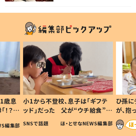
る！
1歳息
小1から不登校、息子は「ギフテ
ひ孫に
「！？」
ッド」だった 父が“ウチ給食”を
が、抱
に「可愛
作り続ける理由とは #令和の親
「涙が
SNSで話題
ほ・とせなNEWS編集部
WS編集部
#令和の子
い」