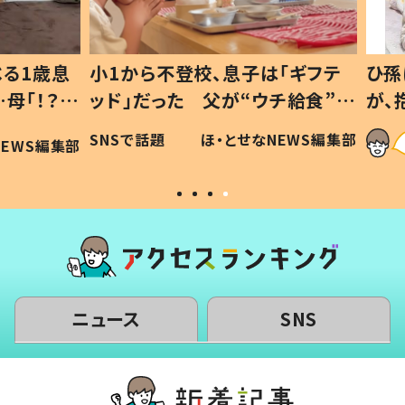
1歳息
小1から不登校、息子は「ギフテ
ひ孫に
「！？」
ッド」だった 父が“ウチ給食”を
が、抱
に「可愛
作り続ける理由とは #令和の親
「涙が
SNSで話題
ほ・とせなNEWS編集部
WS編集部
#令和の子
い」
ニュース
SNS