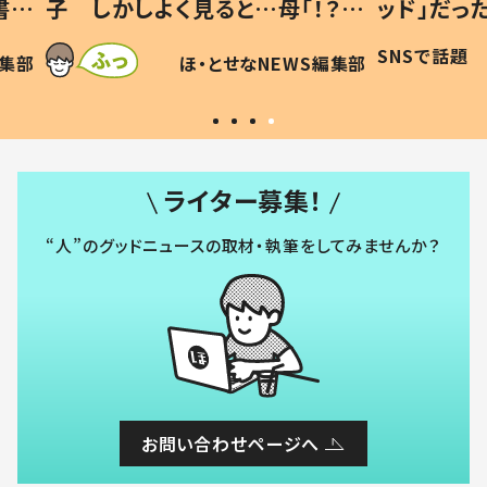
「！？」
ッド」だった 父が“ウチ給食”を
が、抱
に「可愛
作り続ける理由とは #令和の親
「涙が
SNSで話題
ほ・とせなNEWS編集部
WS編集部
#令和の子
い」
ライター募集！
“人”のグッドニュースの取材・執筆をしてみませんか？
お問い合わせページへ