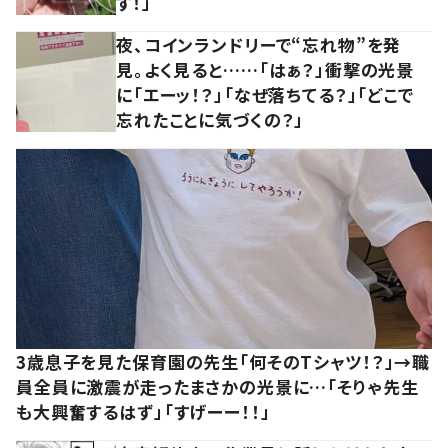
す！」
夜、コインランドリーで“忘れ物”を発
見。よく見ると……「はぁ？」衝撃の光景
に「エーッ！？」「なぜ落ちてる？」「どこで
忘れたことに気づくの？」
3歳息子を見た保育園の先生「何そのTシャツ！？」→職
員全員に激震が走ったまさかの光景に…「そりゃ先生
も大興奮するはず」「すげーー！！」