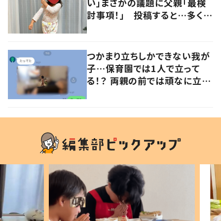
い」まさかの議題に父親「最検
討事項！」 投稿すると…多くの
意見が寄せられる！
つかまり立ちしかできない我が
子…保育園では1人で立って
る！？ 両親の前では頑なに立た
ない1歳児が可愛すぎる…！