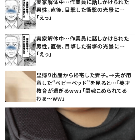
実家解体中…作業員に話しかけられた
男性。直後、目撃した衝撃の光景に…
「えっ」
実家解体中…作業員に話しかけられた
男性。直後、目撃した衝撃の光景に…
「えっ」
里帰り出産から帰宅した妻子。→夫が用
意した“ベビーベッド”を見ると…「英才
教育が過ぎるww」「闘魂こめられてる
わぁ～ww」