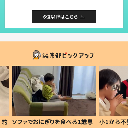
6位以降はこちら
1歳息
小1から不登校、息子は「ギフテ
ひ孫に