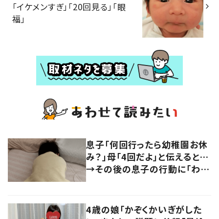
「イケメンすぎ」「20回見る」「眼
福」
息子「何回行ったら幼稚園お休
み？」母「4回だよ」と伝えると…
→その後の息子の行動に「わか
るよその気持ち」「うちの子も！」
の声
4歳の娘「かぞくかいぎがした