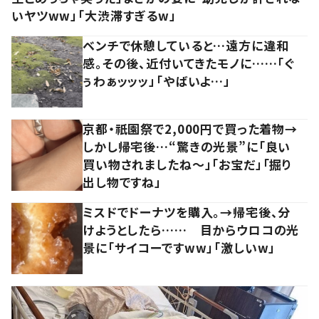
いヤツww」「大渋滞すぎるw」
ベンチで休憩していると…遠方に違和
感。その後、近付いてきたモノに……「ぐ
ぅわぁッッッ」「やばいよ…」
京都・祇園祭で2,000円で買った着物→
しかし帰宅後…“驚きの光景”に「良い
買い物されましたね～」「お宝だ」「掘り
出し物ですね」
ミスドでドーナツを購入。→帰宅後、分
けようとしたら…… 目からウロコの光
景に「サイコーですww」「激しいw」