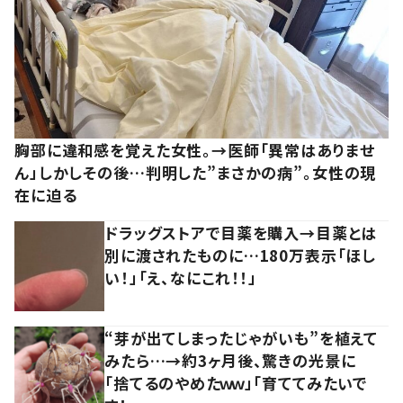
胸部に違和感を覚えた女性。→医師「異常はありませ
ん」しかしその後…判明した”まさかの病”。女性の現
在に迫る
ドラッグストアで目薬を購入→目薬とは
別に渡されたものに…180万表示「ほし
い！」「え、なにこれ！！」
“芽が出てしまったじゃがいも”を植えて
みたら…→約3ヶ月後、驚きの光景に
「捨てるのやめたｗｗ」「育ててみたいで