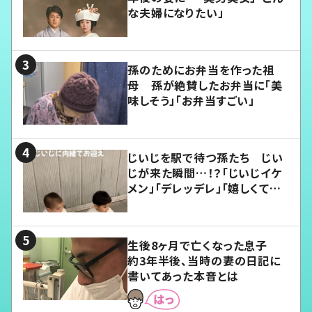
な夫婦になりたい」
孫のためにお弁当を作った祖
母 孫が絶賛したお弁当に「美
味しそう」「お弁当すごい」
じいじを駅で待つ孫たち じい
じが来た瞬間…！？「じいじイケ
メン」「デレッデレ」「嬉しくて可
愛くてたまらない」「幸せになれ
る」
生後8ヶ月で亡くなった息子
約3年半後、当時の妻の日記に
書いてあった本音とは