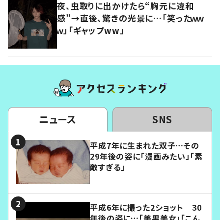
夜、虫取りに出かけたら“胸元に違和
感”→直後、驚きの光景に…「笑ったｗｗ
ｗ」「ギャップww」
ニュース
SNS
平成7年に生まれた双子…その
29年後の姿に「漫画みたい」「素
敵すぎる」
平成6年に撮った2ショット 30
年後の姿に…「美男美女」「こん