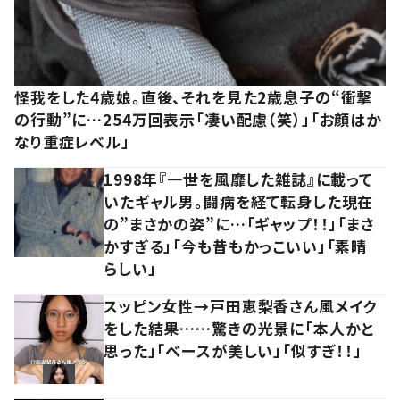
怪我をした4歳娘。直後、それを見た2歳息子の“衝撃
の行動”に…254万回表示「凄い配慮（笑）」「お顔はか
なり重症レベル」
1998年『一世を風靡した雑誌』に載って
いたギャル男。闘病を経て転身した現在
の”まさかの姿”に…「ギャップ！！」「まさ
かすぎる」「今も昔もかっこいい」「素晴
らしい」
スッピン女性→戸田恵梨香さん風メイク
をした結果……驚きの光景に「本人かと
思った」「ベースが美しい」「似すぎ！！」