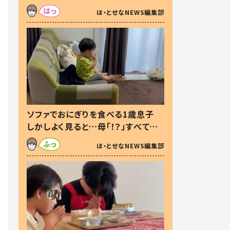
た本音とは
ほ・とせなNEWS編集部
ソファでおにぎりを食べる1歳息子
しかしよく見ると…母「！？」すべてを
察した母の投稿に「可愛いから許
ほ・とせなNEWS編集部
す！」「現行犯〜」