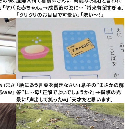
その後、
産婦人科で看護師さんに「綺麗なお顔」と言われ
」「ヤバ
た赤ちゃん。→成長後の姿に…「将来有望すぎる」
「クリクリのお目目で可愛い」「渋い～！」
w」まさ
「絵にあう言葉を書きなさい」息子の”まさかの解
るww」
答”に…母「正解でよいでしょうか？」→衝撃の光
景に「声出して笑ったｗ」「天才だと思います」