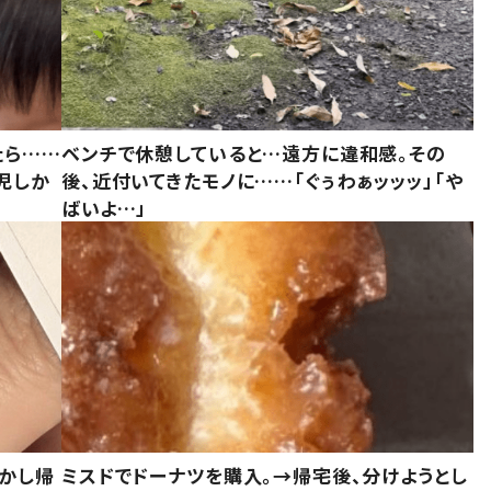
たら……
ベンチで休憩していると…遠方に違和感。その
児しか
後、近付いてきたモノに……「ぐぅわぁッッッ」「や
ばいよ…」
しかし帰
ミスドでドーナツを購入。→帰宅後、分けようとし