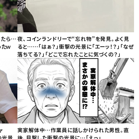
みたら…
夜、コインランドリーで“忘れ物”を発見。よく見
めたｗ
ると……「はぁ？」衝撃の光景に「エーッ！？」「なぜ
落ちてる？」「どこで忘れたことに気づくの？」
ャ
実家解体中…作業員に話しかけられた男性。直
の光景
後、目撃した衝撃の光景に…「えっ」