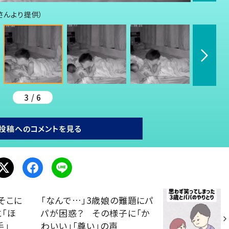
1さんより提供）
3 / 6
投稿へのコメントを見る
そこに
「なんで…」3歳娘の難題にパ
「ほ
パが困惑？ その様子に「か
手」
わいい」「尊い」の声