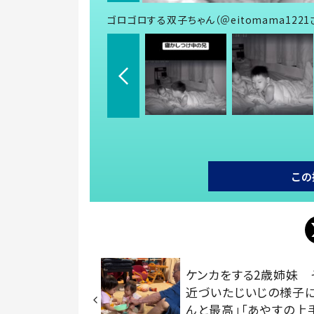
ゴロゴロする双子ちゃん（＠eitomama122
この
ケンカをする2歳姉妹 
近づいたじいじの様子に
んと最高」「あやすの上