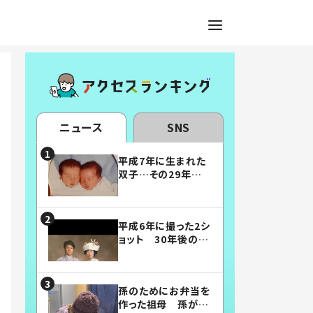
ニュース
SNS
平成7年に生まれた
双子…その29年後
の姿に「漫画みたい」
「素敵すぎる」
平成6年に撮った2シ
ョット 30年後の姿
に…「美男美女」「こ
んな夫婦になりた
い」
孫のためにお弁当を
作った祖母 孫が絶