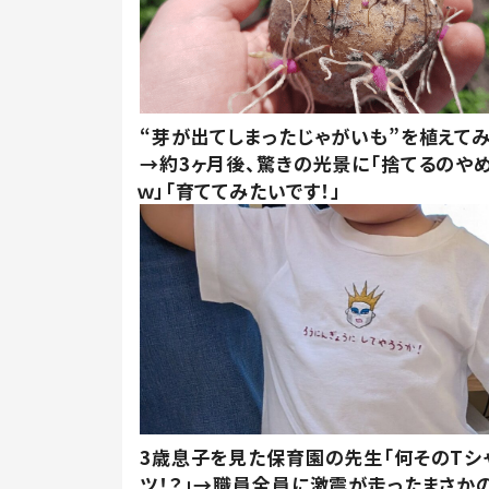
“芽が出てしまったじゃがいも”を植えて
→約3ヶ月後、驚きの光景に「捨てるのや
ｗ」「育ててみたいです！」
3歳息子を見た保育園の先生「何そのTシ
ツ！？」→職員全員に激震が走ったまさか