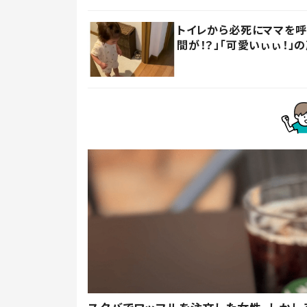
トイレから必死にママを
間が！？」「可愛いぃぃ！」