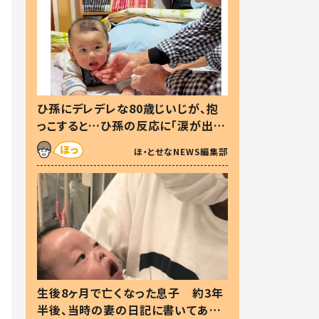
ひ孫にデレデレな80歳じいじが、抱
っこすると…ひ孫の反応に「涙が出ま
した」「可愛くて仕方ない」
ほ・とせなNEWS編集部
生後8ヶ月で亡くなった息子 約3年
半後、当時の妻の日記に書いてあっ