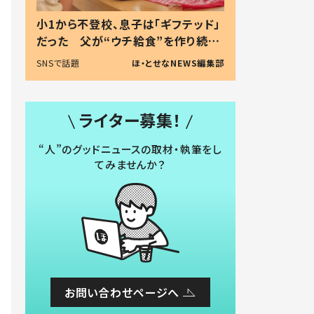
小1から不登校、息子は「ギフテッド」
だった 父が“ウチ給食”を作り続け
る理由とは #令和の親 #令和の子
SNSで話題
ほ・とせなNEWS編集部
ライター募集！
“人”のグッドニュースの取材・執筆をし
てみませんか？
お問い合わせページへ