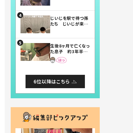
賛したお弁当に「美
味しそう」「お弁当す
ごい」
じいじを駅で待つ孫
たち じいじが来た
瞬間…！？「じいじイ
ケメン」「デレッデレ」
「嬉しくて可愛くてた
生後8ヶ月で亡くなっ
まらない」「幸せにな
た息子 約3年半
れる」
後、当時の妻の日記
に書いてあった本音
とは
6位以降はこちら