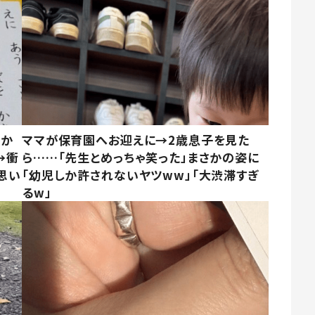
さか
ママが保育園へお迎えに→2歳息子を見た
→衝
ら……「先生とめっちゃ笑った」まさかの姿に
思い
「幼児しか許されないヤツww」「大渋滞すぎ
るw」