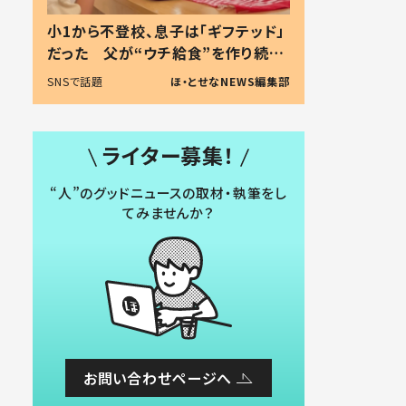
小1から不登校、息子は「ギフテッド」
だった 父が“ウチ給食”を作り続け
る理由とは #令和の親 #令和の子
SNSで話題
ほ・とせなNEWS編集部
ライター募集！
“人”のグッドニュースの取材・執筆をし
てみませんか？
お問い合わせページへ