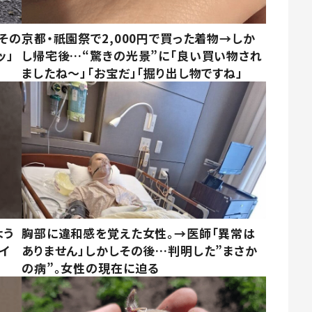
その
京都・祇園祭で2,000円で買った着物→しか
ッ」
し帰宅後…“驚きの光景”に「良い買い物され
ましたね～」「お宝だ」「掘り出し物ですね」
よう
胸部に違和感を覚えた女性。→医師「異常は
イ
ありません」しかしその後…判明した”まさか
の病”。女性の現在に迫る