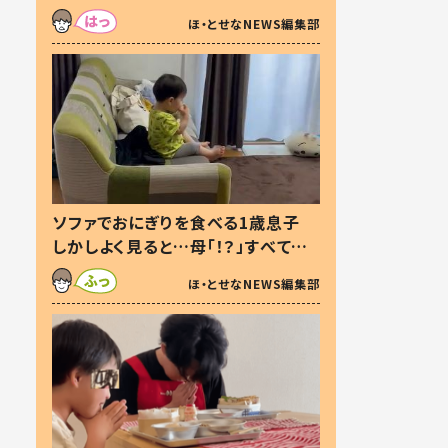
た本音とは
ほ・とせなNEWS編集部
ソファでおにぎりを食べる1歳息子
しかしよく見ると…母「！？」すべてを
察した母の投稿に「可愛いから許
ほ・とせなNEWS編集部
す！」「現行犯〜」