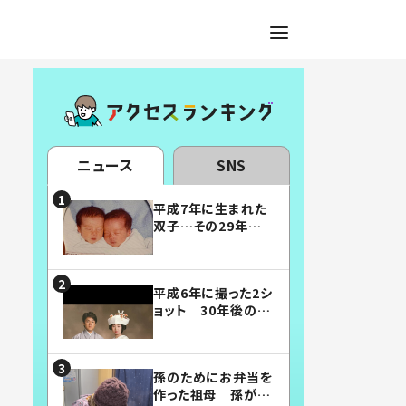
ニュース
SNS
平成7年に生まれた
双子…その29年後
の姿に「漫画みたい」
「素敵すぎる」
平成6年に撮った2シ
ョット 30年後の姿
に…「美男美女」「こ
んな夫婦になりた
い」
孫のためにお弁当を
作った祖母 孫が絶