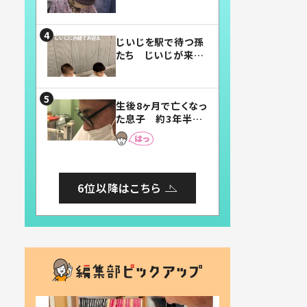
賛したお弁当に「美
味しそう」「お弁当す
ごい」
じいじを駅で待つ孫
たち じいじが来た
瞬間…！？「じいじイ
ケメン」「デレッデレ」
「嬉しくて可愛くてた
生後8ヶ月で亡くなっ
まらない」「幸せにな
た息子 約3年半
れる」
後、当時の妻の日記
に書いてあった本音
とは
6位以降はこちら