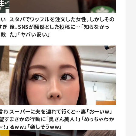
でい
スタバでワッフルを注文した女性。しかしその
すぎ
後、SNSが騒然とした投稿に…「知らなかっ
素敵
た」「ヤバい安い」
言わ
スーパーに夫を連れて行くと…妻「おーいw」
望す
まさかの行動に「奥さん美人！」「めっちゃわか
！」
るww」「楽しそうww」