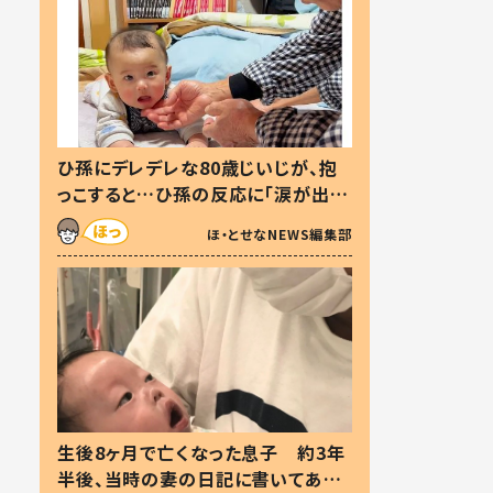
ひ孫にデレデレな80歳じいじが、抱
っこすると…ひ孫の反応に「涙が出ま
した」「可愛くて仕方ない」
ほ・とせなNEWS編集部
生後8ヶ月で亡くなった息子 約3年
半後、当時の妻の日記に書いてあっ