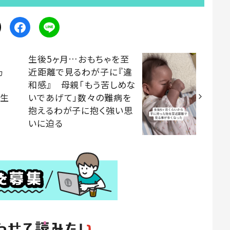
生後5ヶ月…おもちゃを至
ヵ
近距離で見るわが子に『違
和感』 母親「もう苦しめな
人生
いであげて」数々の難病を
抱えるわが子に抱く強い思
いに迫る