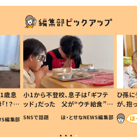
1歳息
小1から不登校、息子は「ギフテ
ひ孫に
「！？」
ッド」だった 父が“ウチ給食”を
が、抱
に「可愛
作り続ける理由とは #令和の親
「涙が
SNSで話題
ほ・とせなNEWS編集部
WS編集部
#令和の子
い」