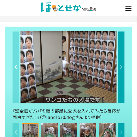
『壁全面がパパの顔の部屋に愛犬を入れてみたら反応が
面白すぎた！』（＠landlord.dogさんより提供）