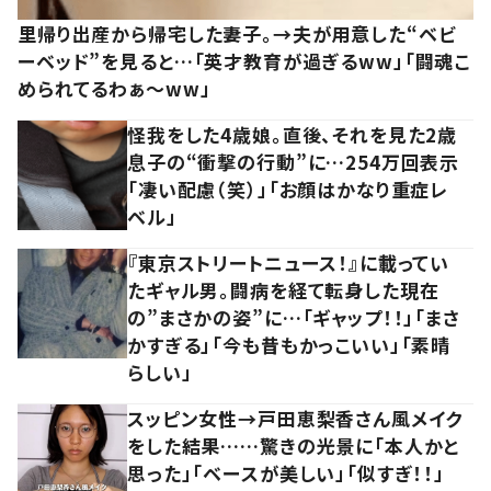
里帰り出産から帰宅した妻子。→夫が用意した“ベビ
ーベッド”を見ると…「英才教育が過ぎるww」「闘魂こ
められてるわぁ～ww」
怪我をした4歳娘。直後、それを見た2歳
息子の“衝撃の行動”に…254万回表示
「凄い配慮（笑）」「お顔はかなり重症レ
ベル」
『東京ストリートニュース！』に載ってい
たギャル男。闘病を経て転身した現在
の”まさかの姿”に…「ギャップ！！」「まさ
かすぎる」「今も昔もかっこいい」「素晴
らしい」
スッピン女性→戸田恵梨香さん風メイク
をした結果……驚きの光景に「本人かと
思った」「ベースが美しい」「似すぎ！！」