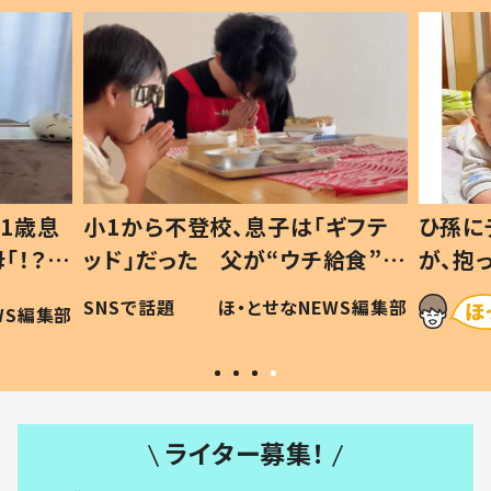
1歳息
小1から不登校、息子は「ギフテ
ひ孫に
「！？」
ッド」だった 父が“ウチ給食”を
が、抱
に「可愛
作り続ける理由とは #令和の親
「涙が
SNSで話題
ほ・とせなNEWS編集部
WS編集部
#令和の子
い」
ライター募集！