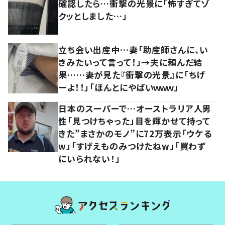
確認したら…衝撃の光景に「怖すぎてゾ
クッとしました…」
立ち会い出産中…妻「助産師さんに、い
きみたいって言って！」→夫に頼んだ結
果……妻が見た『衝撃の光景』に「ちげ
ーよ！！」「ほんとにやばいｗｗｗ」
日本のスーパーで…オーストラリア人男
性「見つけちゃった」目を輝かせて持って
きた”まさかのモノ”に72万表示「ウケる
w」「すげえものみつけたねw」「買わず
にいられない！」