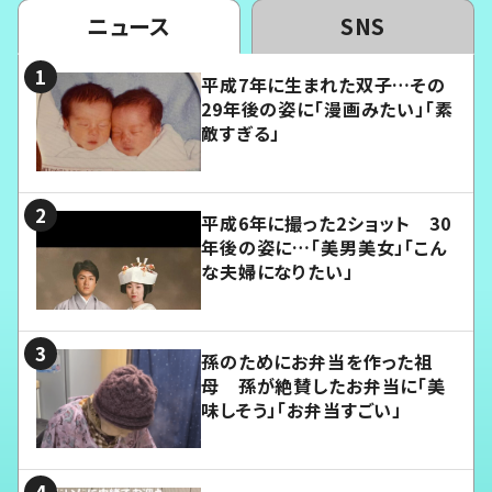
ニュース
SNS
平成7年に生まれた双子…その
29年後の姿に「漫画みたい」「素
敵すぎる」
平成6年に撮った2ショット 30
年後の姿に…「美男美女」「こん
な夫婦になりたい」
孫のためにお弁当を作った祖
母 孫が絶賛したお弁当に「美
味しそう」「お弁当すごい」