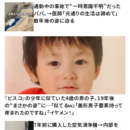
通勤中の事故で“一時意識不明”だった
パパ。→医師「元通りの生活は諦めて」
数年後の姿に迫る
『ビスコ』の少年に似ていた4歳の男の子。19年後
の“まさかの姿”に…「似てるｗ」「美形男子要素持って
産まれたのですね」「イケメン！」
7年前に購入した空気清浄機→内部を