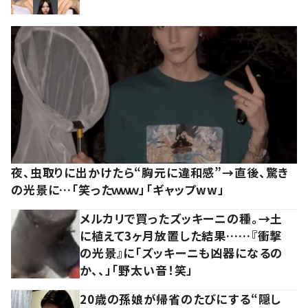
夜、虫取りに出かけたら“胸元に違和感”→直後、驚き
の光景に…「笑ったｗｗｗ」「ギャップww」
メルカリで買ったズッキーニの種。→土
に植えて3ヶ月放置した結果……『衝撃
の光景』に「ズッキーニも凶器になるの
か、、」「野太い音！笑」
20歳の孫娘が帰省のたびにする“隠し