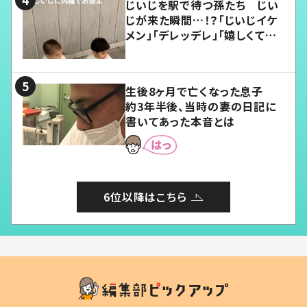
じいじを駅で待つ孫たち じい
じが来た瞬間…！？「じいじイケ
メン」「デレッデレ」「嬉しくて可
愛くてたまらない」「幸せになれ
る」
生後8ヶ月で亡くなった息子
約3年半後、当時の妻の日記に
書いてあった本音とは
6位以降はこちら