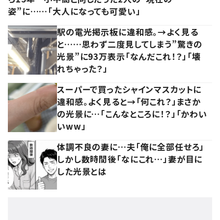
姿”に……「大人になっても可愛い」
駅の電光掲示板に違和感。→よく見る
と……思わず二度見してしまう”驚きの
光景”に93万表示「なんだこれ！？」「壊
れちゃった？」
スーパーで買ったシャインマスカットに
違和感。よく見ると→「何これ？」まさか
の光景に…「こんなところに！？」「かわい
いww」
体調不良の妻に…夫「俺に全部任せろ」
しかし数時間後「なにこれ…」妻が目に
した光景とは