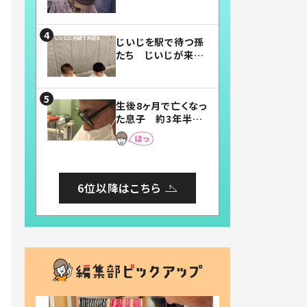
賛したお弁当に「美
味しそう」「お弁当す
ごい」
じいじを駅で待つ孫
たち じいじが来た
瞬間…！？「じいじイ
ケメン」「デレッデレ」
「嬉しくて可愛くてた
生後8ヶ月で亡くなっ
まらない」「幸せにな
た息子 約3年半
れる」
後、当時の妻の日記
に書いてあった本音
とは
6位以降はこちら