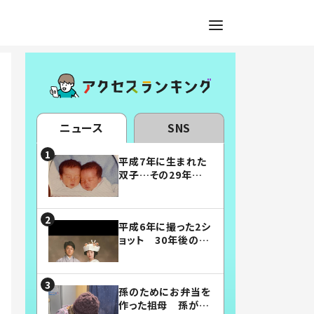
ニュース
SNS
平成7年に生まれた
双子…その29年後
の姿に「漫画みたい」
「素敵すぎる」
平成6年に撮った2シ
ョット 30年後の姿
に…「美男美女」「こ
んな夫婦になりた
い」
孫のためにお弁当を
作った祖母 孫が絶