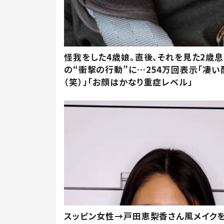
怪我をした4歳娘。直後、それを見た2歳
の“衝撃の行動”に…254万回表示「凄い
（笑）」「お顔はかなり重症レベル」
スッピン女性→戸田恵梨香さん風メイク