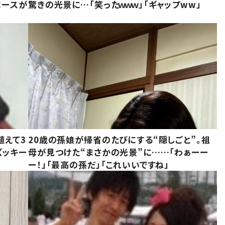
ベースが
驚きの光景に…「笑ったｗｗｗ」「ギャップww」
植えて3
20歳の孫娘が帰省のたびにする“隠しごと”。祖
ズッキー
母が見つけた“まさかの光景”に……「わぁーー
ー！」「最高の孫だ」「これいいですね」