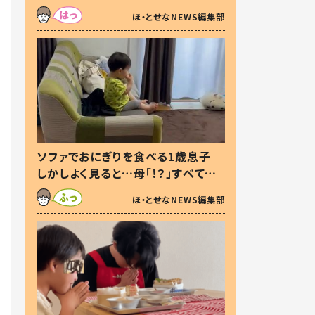
た本音とは
ほ・とせなNEWS編集部
ソファでおにぎりを食べる1歳息子
しかしよく見ると…母「！？」すべてを
察した母の投稿に「可愛いから許
ほ・とせなNEWS編集部
す！」「現行犯〜」