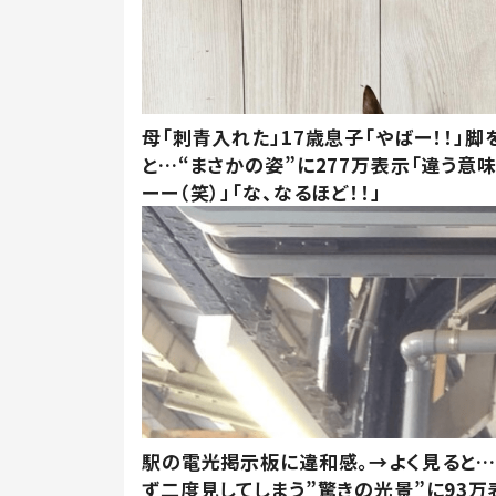
母「刺青入れた」17歳息子「やばー！！」脚
と…“まさかの姿”に277万表示「違う意
ーー（笑）」「な、なるほど！！」
駅の電光掲示板に違和感。→よく見ると
ず二度見してしまう”驚きの光景”に93万