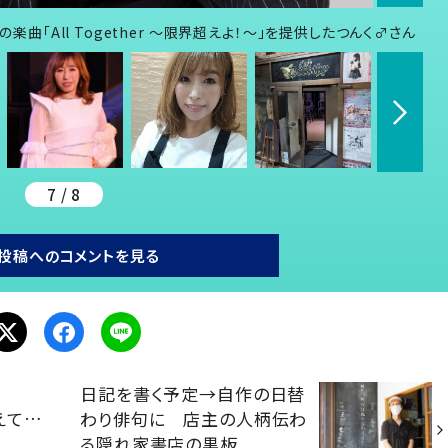
の楽曲「All Together ～限界超えよ！～」を提供したつんく♂さん
7 / 8
投稿へのコメントを見る
日記を書く予定→自作の日替
えて…
わり俳句に 店主の人柄伝わ
る隠れ家書店の黒板