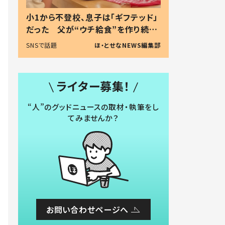
小1から不登校、息子は「ギフテッド」
だった 父が“ウチ給食”を作り続け
る理由とは #令和の親 #令和の子
SNSで話題
ほ・とせなNEWS編集部
ライター募集！
“人”のグッドニュースの取材・執筆をし
てみませんか？
お問い合わせページへ