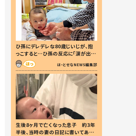
ひ孫にデレデレな80歳じいじが、抱
っこすると…ひ孫の反応に「涙が出ま
した」「可愛くて仕方ない」
ほ・とせなNEWS編集部
生後8ヶ月で亡くなった息子 約3年
半後、当時の妻の日記に書いてあっ