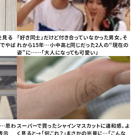
を見る
「好き同士」だけど付き合っていなかった男女。そ
味でやば
れから15年…小中高と同じだった2人の“現在の
姿”に……「大人になっても可愛い」
……思わ
スーパーで買ったシャインマスカットに違和感。よ
表示
く見ると→「何これ？」まさかの光景に…「こんな