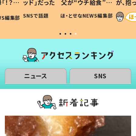
「！？」
ッド」だった 父が“ウチ給食”を
が、抱
に「可愛
作り続ける理由とは #令和の親
「涙が
SNSで話題
ほ・とせなNEWS編集部
WS編集部
#令和の子
い」
ニュース
SNS