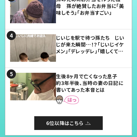
母 孫が絶賛したお弁当に「美
味しそう」「お弁当すごい」
じいじを駅で待つ孫たち じい
じが来た瞬間…！？「じいじイケ
メン」「デレッデレ」「嬉しくて可
愛くてたまらない」「幸せになれ
る」
生後8ヶ月で亡くなった息子
約3年半後、当時の妻の日記に
書いてあった本音とは
6位以降はこちら