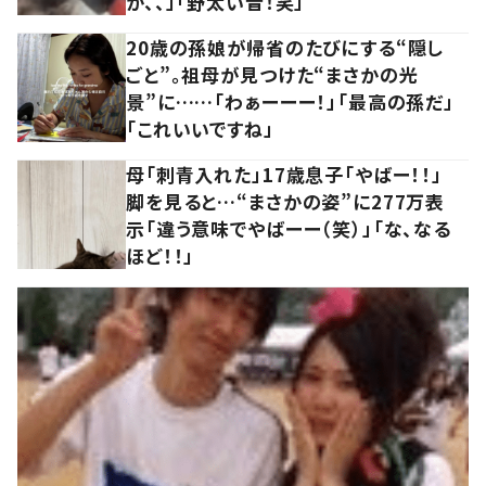
か、、」「野太い音！笑」
20歳の孫娘が帰省のたびにする“隠し
ごと”。祖母が見つけた“まさかの光
景”に……「わぁーーー！」「最高の孫だ」
「これいいですね」
母「刺青入れた」17歳息子「やばー！！」
脚を見ると…“まさかの姿”に277万表
示「違う意味でやばーー（笑）」「な、なる
ほど！！」