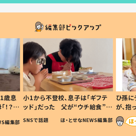
1歳息
小1から不登校、息子は「ギフテ
ひ孫に
「！？」
ッド」だった 父が“ウチ給食”を
が、抱
に「可愛
作り続ける理由とは #令和の親
「涙が
SNSで話題
ほ・とせなNEWS編集部
WS編集部
#令和の子
い」