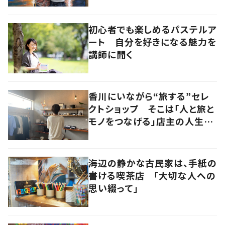
レーの店」
初心者でも楽しめるパステルア
ート 自分を好きになる魅力を
講師に聞く
香川にいながら“旅する”セレ
クトショップ そこは「人と旅と
モノをつなげる」店主の人生観
が詰まった舞台
海辺の静かな古民家は、手紙の
書ける喫茶店 「大切な人への
思い綴って」