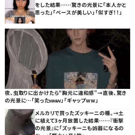
をした結果……驚きの光景に「本人かと
思った」「ベースが美しい」「似すぎ！！」
夜、虫取りに出かけたら“胸元に違和感”→直後、驚き
の光景に…「笑ったｗｗｗ」「ギャップww」
メルカリで買ったズッキーニの種。→土
に植えて3ヶ月放置した結果……『衝撃
の光景』に「ズッキーニも凶器になるの