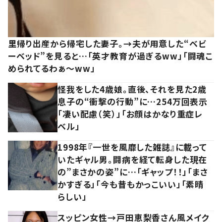
里帰り出産から帰宅した妻子。→夫が用意した“ベビ
ーベッド”を見ると…「英才教育が過ぎるww」「闘魂こ
められてるわぁ～ww」
怪我をした4歳娘。直後、それを見た2歳
息子の“衝撃の行動”に…254万回表示
「凄い配慮（笑）」「お顔はかなり重症レ
ベル」
1998年『一世を風靡した雑誌』に載って
いたギャル男。闘病を経て転身した現在
の”まさかの姿”に…「ギャップ！！」「まさ
かすぎる」「今も昔もかっこいい」「素晴
らしい」
スッピン女性→戸田恵梨香さん風メイク