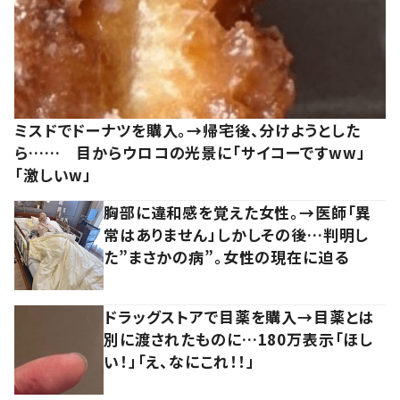
ミスドでドーナツを購入。→帰宅後、分けようとした
ら…… 目からウロコの光景に「サイコーですww」
「激しいw」
胸部に違和感を覚えた女性。→医師「異
常はありません」しかしその後…判明し
た”まさかの病”。女性の現在に迫る
ドラッグストアで目薬を購入→目薬とは
別に渡されたものに…180万表示「ほし
い！」「え、なにこれ！！」