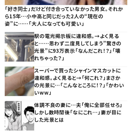
「好き同士」だけど付き合っていなかった男女。それか
ら15年…小中高と同じだった2人の“現在の
姿”に……「大人になっても可愛い」
駅の電光掲示板に違和感。→よく見る
と……思わず二度見してしまう”驚きの
光景”に93万表示「なんだこれ！？」「壊
れちゃった？」
スーパーで買ったシャインマスカットに
違和感。よく見ると→「何これ？」まさか
の光景に…「こんなところに！？」「かわい
いww」
体調不良の妻に…夫「俺に全部任せろ」
しかし数時間後「なにこれ…」妻が目に
した光景とは