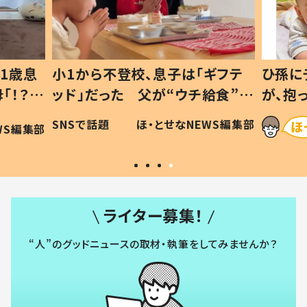
1歳息
小1から不登校、息子は「ギフテ
ひ孫に
「！？」
ッド」だった 父が“ウチ給食”を
が、抱
に「可愛
作り続ける理由とは #令和の親
「涙が
SNSで話題
ほ・とせなNEWS編集部
WS編集部
#令和の子
い」
ライター募集！
“人”のグッドニュースの取材・執筆をしてみませんか？