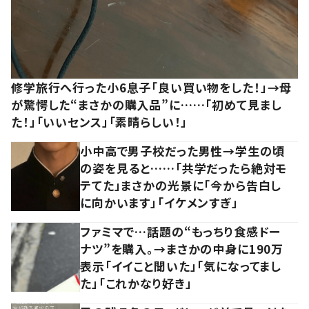
修学旅行へ行った小6息子「良い買い物をした！」→母
が驚愕した“まさかの購入品”に……「初めて見まし
た！」「いいセンス」「素晴らしい！」
小中高で男子校だった男性→学生の頃
の姿を見ると……「共学だったら絶対モ
テてた」まさかの光景に「今から告白し
に向かいます」「イケメンすぎ」
ファミマで…話題の“もっちり食感ドー
ナツ”を購入。→まさかの中身に190万
表示「イイこと聞いた」「気になってまし
た」「これかなり好き」