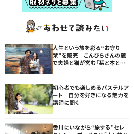
人生という旅を彩る“お守り
栞”を販売 こんぴらさんの麓
で夫婦と猫が営む「栞と本とカ
レーの店」
初心者でも楽しめるパステルア
ート 自分を好きになる魅力を
講師に聞く
香川にいながら“旅する”セレ