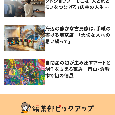
クトショップ そこは「人と旅と
モノをつなげる」店主の人生観
が詰まった舞台
海辺の静かな古民家は、手紙の
書ける喫茶店 「大切な人への
思い綴って」
自閉症の娘が生み出すアートと
創作を支える家族 岡山・倉敷
市で初の個展