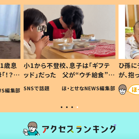
1歳息
小1から不登校、息子は「ギフテ
ひ孫に
「！？」
ッド」だった 父が“ウチ給食”を
が、抱
に「可愛
作り続ける理由とは #令和の親
「涙が
SNSで話題
ほ・とせなNEWS編集部
WS編集部
#令和の子
い」