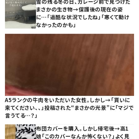
雪の残る冬の日、ガレージ前で見つけた
まさかの生き物→保護後の現在の姿
に…「過酷な状況でしたね」「寒くて動け
なかったのかも」
A5ランクの牛肉をいただいた女性。しかし→「貰いに
来てください、、」投稿された“まさかの光景”に「マジで
言うてる…？」
布団カバーを購入。しかし帰宅後→高1
娘「このカバーなんか怖くない？」よく見