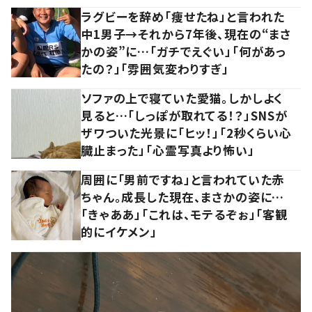
ラグビーを辞め「痩せたね」と言われた
中1男子→それから7年後、現在の“まさ
かの姿”に…「ガチでえぐい」「何があっ
たの？」「雰囲気変わりすぎ」
ソファの上で寝ていた愛猫。しかしよく
見ると…「しっぽが取れてる！？」SNSが
ザワついた光景に「ヒッ！」「2秒くらい心
臓止まった」「心霊写真より怖い」
周囲に「男前ですね」と言われていた赤
ちゃん。成長した現在、まさかの姿に…
「きゃああ」「これは、モテるぞぉ」「客観
的にイケメン」