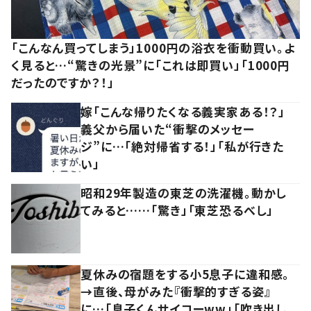
「こんなん買ってしまう」1000円の浴衣を衝動買い。よ
く見ると…“驚きの光景”に「これは即買い」「1000円
だったのですか？！」
嫁「こんな帰りたくなる義実家ある！？」
義父から届いた“衝撃のメッセー
ジ”に…「絶対帰省する！」「私が行きた
い」
昭和29年製造の東芝の洗濯機。動かし
てみると……「驚き」「東芝恐るべし」
夏休みの宿題をする小5息子に違和感。
→直後、母がみた『衝撃的すぎる姿』
に…「息子くんサイコーww」「吹き出し