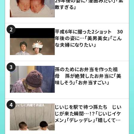
29年後の姿に「漫画みたい」「素
敵すぎる」
平成6年に撮った2ショット 30
年後の姿に…「美男美女」「こん
な夫婦になりたい」
孫のためにお弁当を作った祖
母 孫が絶賛したお弁当に「美
味しそう」「お弁当すごい」
じいじを駅で待つ孫たち じい
じが来た瞬間…！？「じいじイケ
メン」「デレッデレ」「嬉しくて可
愛くてたまらない」「幸せになれ
る」