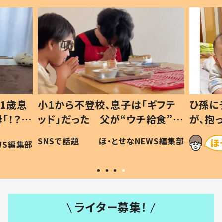
1歳息
小1から不登校、息子は「ギフテ
ひ孫に
「！？」
ッド」だった 父が“ウチ給食”を
が、抱
に「可愛
作り続ける理由とは #令和の親
「涙が
SNSで話題
ほ・とせなNEWS編集部
WS編集部
#令和の子
い」
ライター募集！