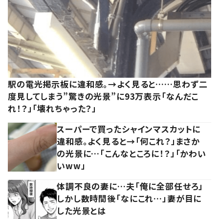
駅の電光掲示板に違和感。→よく見ると……思わず二
度見してしまう”驚きの光景”に93万表示「なんだこ
れ！？」「壊れちゃった？」
スーパーで買ったシャインマスカットに
違和感。よく見ると→「何これ？」まさか
の光景に…「こんなところに！？」「かわい
いww」
体調不良の妻に…夫「俺に全部任せろ」
しかし数時間後「なにこれ…」妻が目に
した光景とは