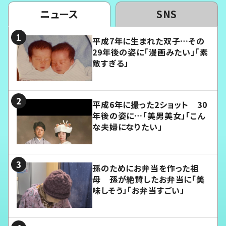
ニュース
SNS
平成7年に生まれた双子…その
29年後の姿に「漫画みたい」「素
敵すぎる」
平成6年に撮った2ショット 30
年後の姿に…「美男美女」「こん
な夫婦になりたい」
孫のためにお弁当を作った祖
母 孫が絶賛したお弁当に「美
味しそう」「お弁当すごい」