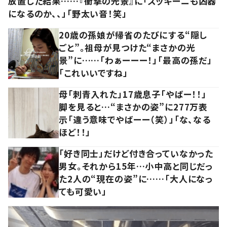
放置した結果……『衝撃の光景』に「ズッキーニも凶器
になるのか、、」「野太い音！笑」
20歳の孫娘が帰省のたびにする“隠し
ごと”。祖母が見つけた“まさかの光
景”に……「わぁーーー！」「最高の孫だ」
「これいいですね」
母「刺青入れた」17歳息子「やばー！！」
脚を見ると…“まさかの姿”に277万表
示「違う意味でやばーー（笑）」「な、なる
ほど！！」
「好き同士」だけど付き合っていなかった
男女。それから15年…小中高と同じだっ
た2人の“現在の姿”に……「大人になっ
ても可愛い」