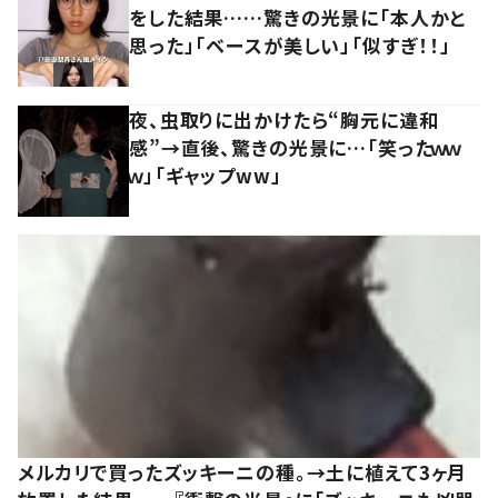
をした結果……驚きの光景に「本人かと
思った」「ベースが美しい」「似すぎ！！」
夜、虫取りに出かけたら“胸元に違和
感”→直後、驚きの光景に…「笑ったｗｗ
ｗ」「ギャップww」
メルカリで買ったズッキーニの種。→土に植えて3ヶ月