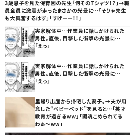
3歳息子を見た保育園の先生「何そのTシャツ！？」→職
員全員に激震が走ったまさかの光景に…「そりゃ先生
も大興奮するはず」「すげーー！！」
実家解体中…作業員に話しかけられた
男性。直後、目撃した衝撃の光景に…
「えっ」
実家解体中…作業員に話しかけられた
男性。直後、目撃した衝撃の光景に…
「えっ」
里帰り出産から帰宅した妻子。→夫が用
意した“ベビーベッド”を見ると…「英才
教育が過ぎるww」「闘魂こめられてる
わぁ～ww」