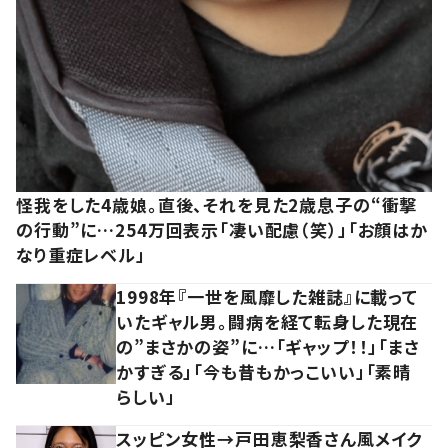
怪我をした4歳娘。直後、それを見た2歳息子の“衝撃
の行動”に…254万回表示「凄い配慮（笑）」「お顔はか
なり重症レベル」
1998年『一世を風靡した雑誌』に載って
いたギャル男。闘病を経て転身した現在
の”まさかの姿”に…「ギャップ！！」「まさ
かすぎる」「今も昔もかっこいい」「素晴
らしい」
スッピン女性→戸田恵梨香さん風メイク