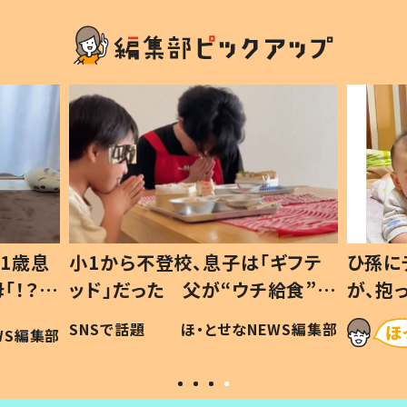
1歳息
小1から不登校、息子は「ギフテ
ひ孫に
「！？」
ッド」だった 父が“ウチ給食”を
が、抱
に「可愛
作り続ける理由とは #令和の親
「涙が
SNSで話題
ほ・とせなNEWS編集部
WS編集部
#令和の子
い」