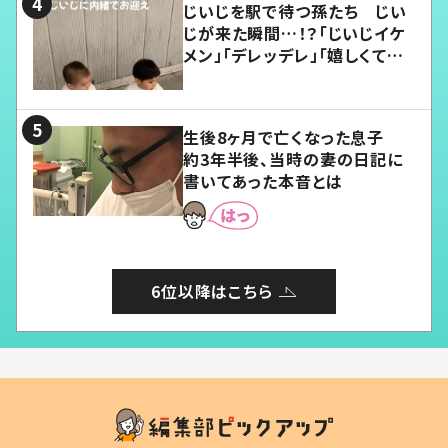
じいじを駅で待つ孫たち じい
じが来た瞬間…！？「じいじイケ
メン」「デレッデレ」「嬉しくて可
愛くてたまらない」「幸せになれ
る」
生後8ヶ月で亡くなった息子
約3年半後、当時の妻の日記に
書いてあった本音とは
6位以降はこちら