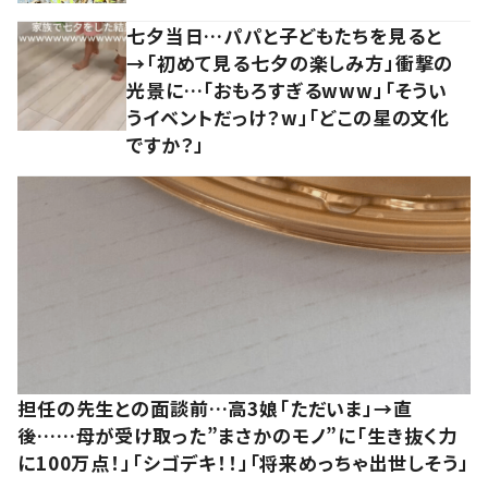
七夕当日…パパと子どもたちを見ると
→「初めて見る七夕の楽しみ方」衝撃の
光景に…「おもろすぎるwww」「そうい
うイベントだっけ？w」「どこの星の文化
ですか？」
担任の先生との面談前…高3娘「ただいま」→直
後……母が受け取った”まさかのモノ”に「生き抜く力
に100万点！」「シゴデキ！！」「将来めっちゃ出世しそう」