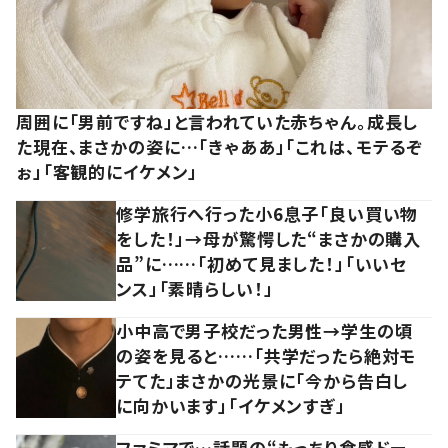
周囲に「男前ですね」と言われていた赤ちゃん。成長し
た現在、まさかの姿に…「きゃああ」「これは、モテるぞ
ぉ」「客観的にイケメン」
修学旅行へ行った小6息子「良い買い物
をした！」→母が驚愕した“まさかの購入
品”に……「初めて見ました！」「いいセ
ンス」「素晴らしい！」
小中高で男子校だった男性→学生の頃
の姿を見ると……「共学だったら絶対モ
テてた」まさかの光景に「今から告白し
に向かいます」「イケメンすぎ」
ファミマで…話題の“もっちり食感ドー