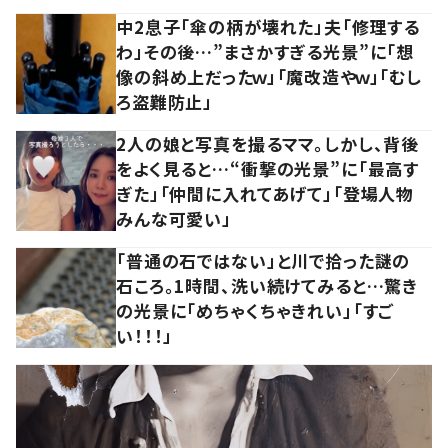
中2息子「傘の柄が壊れた」夫「修理する
わ」その後…”まさかすぎる光景”に「想
像の斜め上だったｗ」「魔改造やｗ」「むし
ろ盗難防止」
2人の娘と写真を撮るママ。しかし、背後
をよく見ると…“衝撃の光景”に「最高す
ぎた」「仲間に入れてあげて」「登場人物
みんな可愛い」
「普通の石ではない」と川で拾った謎の
石ころ。1時間、洗い続けてみると…驚き
の光景に「めちゃくちゃきれい」「すご
い！！！」