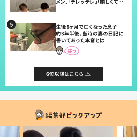
メン」「デレッデレ」「嬉しくて可
愛くてたまらない」「幸せになれ
る」
生後8ヶ月で亡くなった息子
約3年半後、当時の妻の日記に
書いてあった本音とは
6位以降はこちら