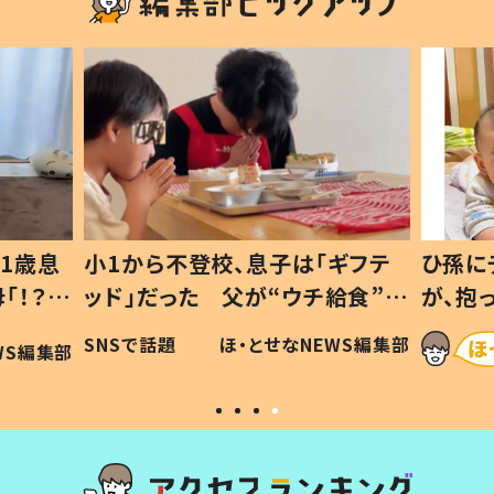
1歳息
小1から不登校、息子は「ギフテ
ひ孫に
「！？」
ッド」だった 父が“ウチ給食”を
が、抱
に「可愛
作り続ける理由とは #令和の親
「涙が
SNSで話題
ほ・とせなNEWS編集部
WS編集部
#令和の子
い」