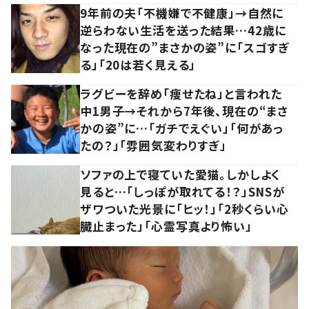
9年前の夫「不機嫌で不健康」→自然に
逆らわない生活を送った結果…42歳に
なった現在の”まさかの姿”に「スゴすぎ
る」「20は若く見える」
ラグビーを辞め「痩せたね」と言われた
中1男子→それから7年後、現在の“まさ
かの姿”に…「ガチでえぐい」「何があっ
たの？」「雰囲気変わりすぎ」
ソファの上で寝ていた愛猫。しかしよく
見ると…「しっぽが取れてる！？」SNSが
ザワついた光景に「ヒッ！」「2秒くらい心
臓止まった」「心霊写真より怖い」