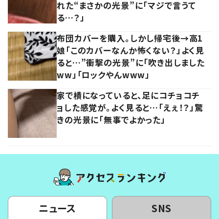
れた“まさかの光景”に「マジで言うて
る…？」
布団カバーを購入。しかし帰宅後→高1
娘「このカバーなんか怖くない？」よく見
ると…”衝撃の光景”に「吹き出しました
ww」「ロックやんwww」
家で横になっていると、足にコチョコチ
ョした感覚が。よく見ると…「えぇ！？」驚
きの光景に「無事でよかった」
ニュース
SNS