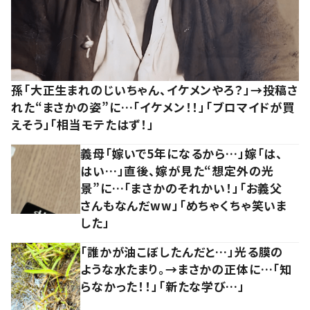
孫「大正生まれのじいちゃん、イケメンやろ？」→投稿さ
れた“まさかの姿”に…「イケメン！！」「ブロマイドが買
えそう」「相当モテたはず！」
義母「嫁いで5年になるから…」嫁「は、
はい…」直後、嫁が見た“想定外の光
景”に…「まさかのそれかい！」「お義父
さんもなんだww」「めちゃくちゃ笑いま
した」
「誰かが油こぼしたんだと…」光る膜の
ような水たまり。→まさかの正体に…「知
らなかった！！」「新たな学び…」