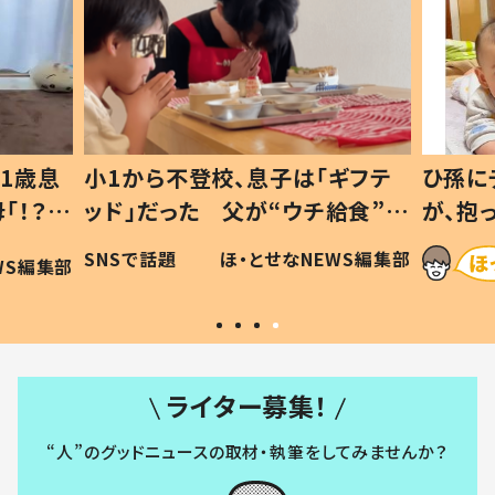
1歳息
小1から不登校、息子は「ギフテ
ひ孫に
「！？」
ッド」だった 父が“ウチ給食”を
が、抱
に「可愛
作り続ける理由とは #令和の親
「涙が
SNSで話題
ほ・とせなNEWS編集部
WS編集部
#令和の子
い」
ライター募集！
“人”のグッドニュースの取材・執筆をしてみませんか？