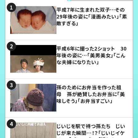
平成7年に生まれた双子…その
29年後の姿に「漫画みたい」「素
敵すぎる」
平成6年に撮った2ショット 30
年後の姿に…「美男美女」「こん
な夫婦になりたい」
孫のためにお弁当を作った祖
母 孫が絶賛したお弁当に「美
味しそう」「お弁当すごい」
じいじを駅で待つ孫たち じい
じが来た瞬間…！？「じいじイケ