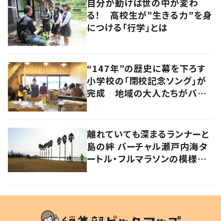
自分が動けば世の中が変わ
る！ 高校生が”生きる力”を身
につける「行学」とは
“147年”の歴史に幕を下ろす
小学校の「閉校記念ソング」が
完成 地域の大人たちがバン
ドを結成して応援
離れていても深まるランナーと
島の絆 バーチャル瀬戸内海タ
ートル・フルマラソンの模様を
レポート！