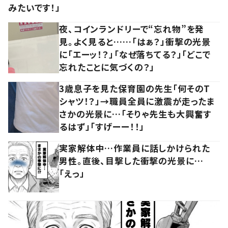
みたいです！」
夜、コインランドリーで“忘れ物”を発
見。よく見ると……「はぁ？」衝撃の光景
に「エーッ！？」「なぜ落ちてる？」「どこで
忘れたことに気づくの？」
3歳息子を見た保育園の先生「何そのT
シャツ！？」→職員全員に激震が走ったま
さかの光景に…「そりゃ先生も大興奮す
るはず」「すげーー！！」
実家解体中…作業員に話しかけられた
男性。直後、目撃した衝撃の光景に…
「えっ」