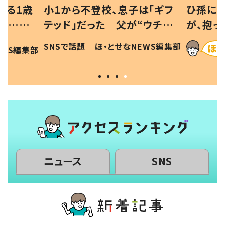
べる1歳
小1から不登校、息子は「ギフ
ひ孫にデ
と…母
テッド」だった 父が“ウチ給
が、抱っ
母の投稿
食”を作り続ける理由とは #令
に「涙が
SNSで話題
ほ・とせなNEWS編集部
EWS編集部
「現行
和の親 #令和の子
方ない」
ニュース
SNS