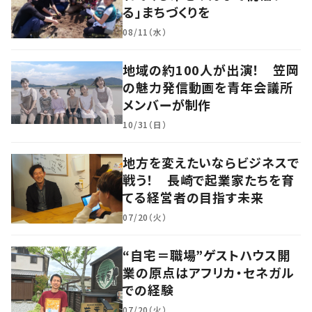
る」まちづくりを
08/11（水）
地域の約100人が出演！ 笠岡
の魅力発信動画を青年会議所
メンバーが制作
10/31（日）
地方を変えたいならビジネスで
戦う！ 長崎で起業家たちを育
てる経営者の目指す未来
07/20（火）
“自宅＝職場”ゲストハウス開
業の原点はアフリカ・セネガル
での経験
07/20（火）