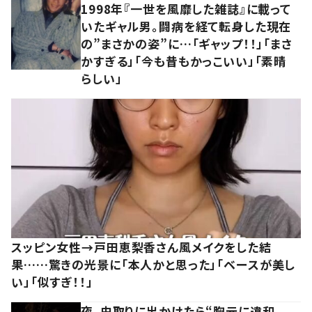
1998年『一世を風靡した雑誌』に載って
いたギャル男。闘病を経て転身した現在
の”まさかの姿”に…「ギャップ！！」「まさ
かすぎる」「今も昔もかっこいい」「素晴
らしい」
スッピン女性→戸田恵梨香さん風メイクをした結
果……驚きの光景に「本人かと思った」「ベースが美し
い」「似すぎ！！」
夜、虫取りに出かけたら“胸元に違和