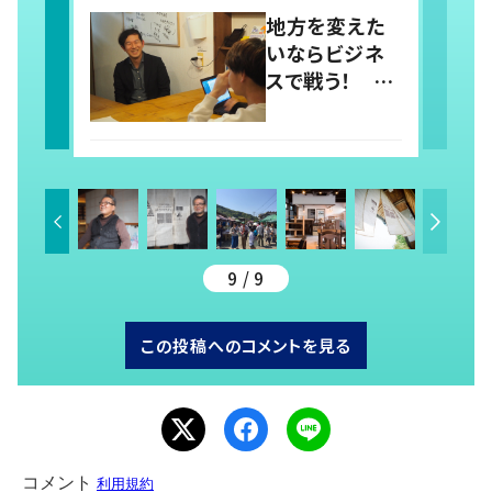
が制作
地方を変えた
いならビジネ
スで戦う！ 長
崎で起業家た
ちを育てる経
営者の目指す
未来
9 / 9
この投稿へのコメントを見る