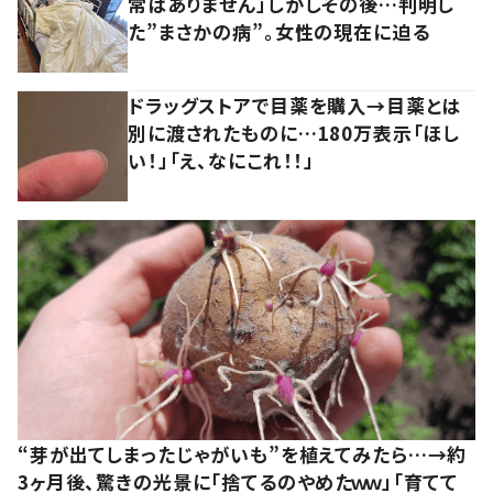
常はありません」しかしその後…判明し
た”まさかの病”。女性の現在に迫る
ドラッグストアで目薬を購入→目薬とは
別に渡されたものに…180万表示「ほし
い！」「え、なにこれ！！」
“芽が出てしまったじゃがいも”を植えてみたら…→約
3ヶ月後、驚きの光景に「捨てるのやめたｗｗ」「育てて