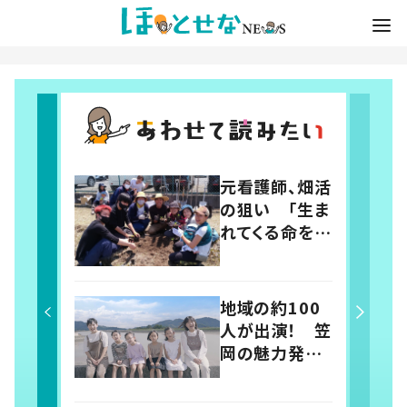
元看護師、畑活
の狙い 「生ま
れてくる命をみ
んなで祝福す
る」まちづくり
を
地域の約100
人が出演！ 笠
岡の魅力発信
動画を青年会
議所メンバー