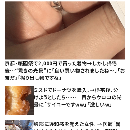
京都・祇園祭で2,000円で買った着物→しかし帰宅
後…“驚きの光景”に「良い買い物されましたね～」「お
宝だ」「掘り出し物ですね」
ミスドでドーナツを購入。→帰宅後、分
けようとしたら…… 目からウロコの光
景に「サイコーですww」「激しいw」
胸部に違和感を覚えた女性。→医師「異