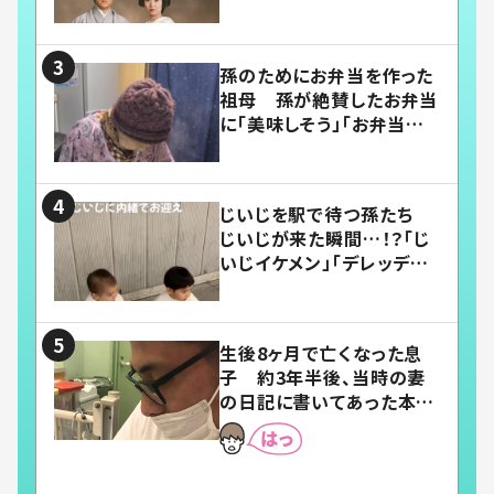
い」
孫のためにお弁当を作った
祖母 孫が絶賛したお弁当
に「美味しそう」「お弁当すご
い」
じいじを駅で待つ孫たち
じいじが来た瞬間…！？「じ
いじイケメン」「デレッデレ」
「嬉しくて可愛くてたまらな
い」「幸せになれる」
生後8ヶ月で亡くなった息
子 約3年半後、当時の妻
の日記に書いてあった本音
とは