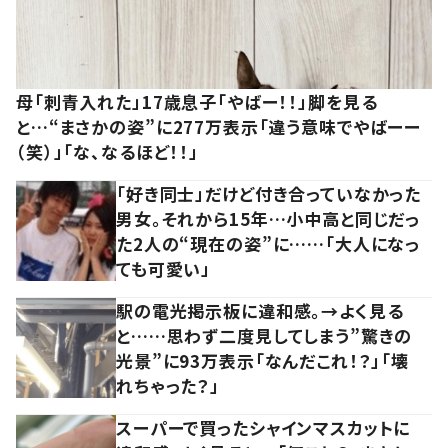
母「刺青入れた」17歳息子「やばー！！」脚を見る
と…“まさかの姿”に277万表示「違う意味でやばーー
（笑）」「な、なるほど！！」
「好き同士」だけど付き合っていなかった
男女。それから15年…小中高と同じだっ
た2人の“現在の姿”に……「大人になっ
ても可愛い」
駅の電光掲示板に違和感。→よく見る
と……思わず二度見してしまう”驚きの
光景”に93万表示「なんだこれ！？」「壊
れちゃった？」
スーパーで買ったシャインマスカットに