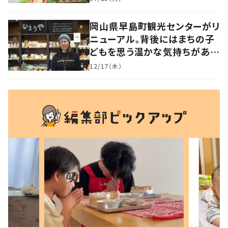
岡山県早島町観光センターがリ
ニューアル。背後にはまちの子
どもを思う温かな気持ちがあっ
た
12/17（木）