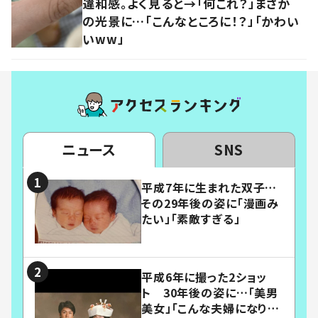
違和感。よく見ると→「何これ？」まさか
の光景に…「こんなところに！？」「かわい
いww」
ニュース
SNS
平成7年に生まれた双子…
その29年後の姿に「漫画み
たい」「素敵すぎる」
平成6年に撮った2ショッ
ト 30年後の姿に…「美男
美女」「こんな夫婦になりた