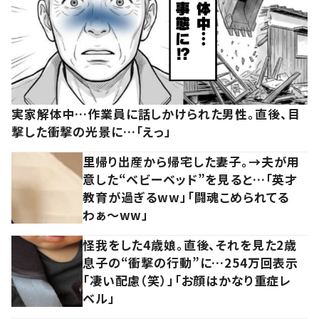
実家解体中…作業員に話しかけられた男性。直後、目
撃した衝撃の光景に…「えっ」
里帰り出産から帰宅した妻子。→夫が用
意した“ベビーベッド”を見ると…「英才
教育が過ぎるww」「闘魂こめられてる
わぁ～ww」
怪我をした4歳娘。直後、それを見た2歳
息子の“衝撃の行動”に…254万回表示
「凄い配慮（笑）」「お顔はかなり重症レ
ベル」