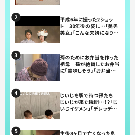
平成6年に撮った2ショッ
ト 30年後の姿に…「美男
美女」「こんな夫婦になりた
い」
孫のためにお弁当を作った
祖母 孫が絶賛したお弁当
に「美味しそう」「お弁当すご
い」
じいじを駅で待つ孫たち
じいじが来た瞬間…！？「じ
いじイケメン」「デレッデレ」
「嬉しくて可愛くてたまらな
い」「幸せになれる」
生後8ヶ月で亡くなった息