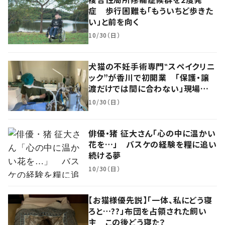
症 歩行困難も「もういちど歩きた
い」と前を向く
10/30（日）
犬猫の不妊手術専門‟スペイクリニ
ック”が香川で初開業 「保護・譲
渡だけでは間に合わない」現場の
思い
10/30（日）
俳優・猪 征大さん「心の中に温かい
花を…」 バスケの経験を糧に追い
続ける夢
10/30（日）
【お猫様優先説】「一体、私にどう寝
ろと…??」布団を占領された飼い
主 この後どう寝た？