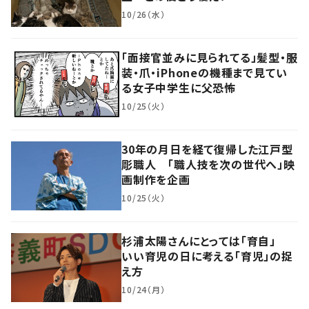
10/26（水）
「面接官並みに見られてる」髪型・服
装・爪・iPhoneの機種まで見てい
る女子中学生に父恐怖
10/25（火）
30年の月日を経て復帰した江戸型
彫職人 「職人技を次の世代へ」映
画制作を企画
10/25（火）
杉浦太陽さんにとっては「育自」
いい育児の日に考える「育児」の捉
え方
10/24（月）