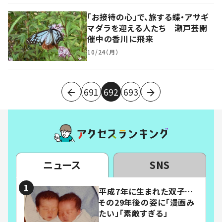
「お接待の心」で、旅する蝶・アサギ
マダラを迎える人たち 瀬戸芸開
催中の香川に飛来
10/24（月）
691
692
693
ニュース
SNS
平成7年に生まれた双子…
その29年後の姿に「漫画み
たい」「素敵すぎる」