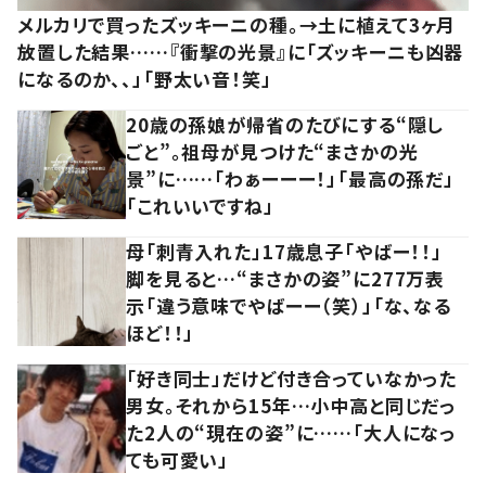
メルカリで買ったズッキーニの種。→土に植えて3ヶ月
放置した結果……『衝撃の光景』に「ズッキーニも凶器
になるのか、、」「野太い音！笑」
20歳の孫娘が帰省のたびにする“隠し
ごと”。祖母が見つけた“まさかの光
景”に……「わぁーーー！」「最高の孫だ」
「これいいですね」
母「刺青入れた」17歳息子「やばー！！」
脚を見ると…“まさかの姿”に277万表
示「違う意味でやばーー（笑）」「な、なる
ほど！！」
「好き同士」だけど付き合っていなかった
男女。それから15年…小中高と同じだっ
た2人の“現在の姿”に……「大人になっ
ても可愛い」