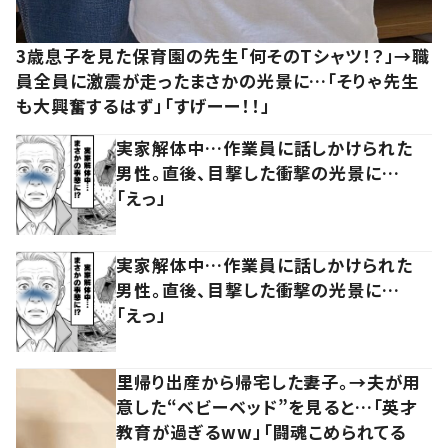
3歳息子を見た保育園の先生「何そのTシャツ！？」→職
員全員に激震が走ったまさかの光景に…「そりゃ先生
も大興奮するはず」「すげーー！！」
実家解体中…作業員に話しかけられた
男性。直後、目撃した衝撃の光景に…
「えっ」
実家解体中…作業員に話しかけられた
男性。直後、目撃した衝撃の光景に…
「えっ」
里帰り出産から帰宅した妻子。→夫が用
意した“ベビーベッド”を見ると…「英才
教育が過ぎるww」「闘魂こめられてる