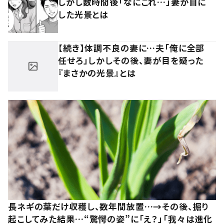
しかし数時間後「なにこれ…」妻が目に
した光景とは
【続き】体調不良の妻に…夫「俺に全部
任せろ」しかしその後、妻が目を疑った
『まさかの光景』とは
長ネギの葉だけ収穫し、数年間放置…→その後、掘り
起こしてみた結果…“驚愕の姿”に「え？」「我々は進化