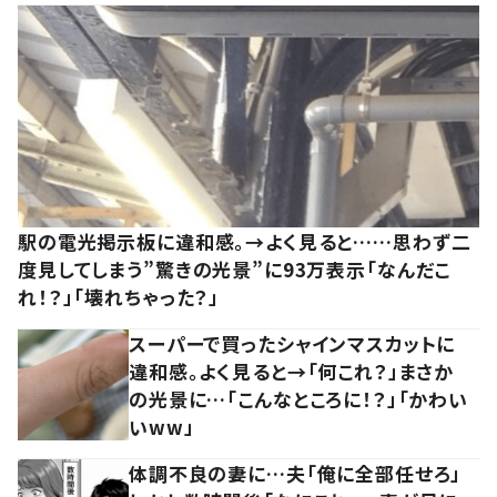
駅の電光掲示板に違和感。→よく見ると……思わず二
度見してしまう”驚きの光景”に93万表示「なんだこ
れ！？」「壊れちゃった？」
スーパーで買ったシャインマスカットに
違和感。よく見ると→「何これ？」まさか
の光景に…「こんなところに！？」「かわい
いww」
体調不良の妻に…夫「俺に全部任せろ」