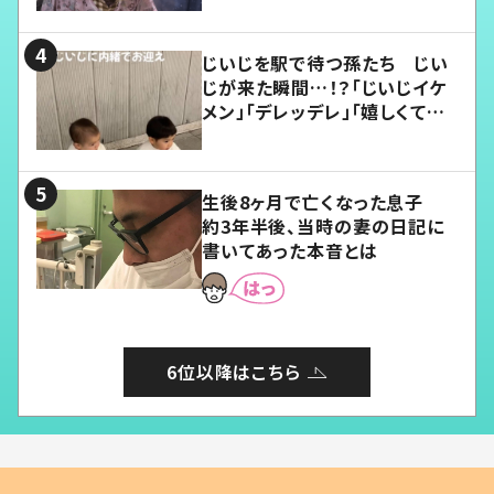
じいじを駅で待つ孫たち じい
じが来た瞬間…！？「じいじイケ
メン」「デレッデレ」「嬉しくて可
愛くてたまらない」「幸せになれ
る」
生後8ヶ月で亡くなった息子
約3年半後、当時の妻の日記に
書いてあった本音とは
6位以降はこちら