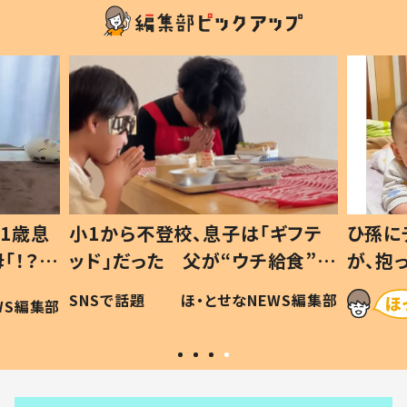
1歳息
小1から不登校、息子は「ギフテ
ひ孫に
「！？」
ッド」だった 父が“ウチ給食”を
が、抱
に「可愛
作り続ける理由とは #令和の親
「涙が
SNSで話題
ほ・とせなNEWS編集部
WS編集部
#令和の子
い」