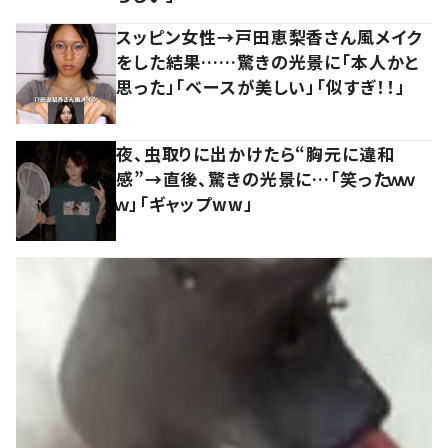
スッピン女性→戸田恵梨香さん風メイク
をした結果……驚きの光景に「本人かと
思った」「ベースが美しい」「似すぎ！！」
夜、虫取りに出かけたら“胸元に違和
感”→直後、驚きの光景に…「笑ったｗｗ
ｗ」「ギャップww」