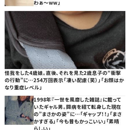
わぁ～ww」
怪我をした4歳娘。直後、それを見た2歳息子の“衝撃
の行動”に…254万回表示「凄い配慮（笑）」「お顔はか
なり重症レベル」
1998年『一世を風靡した雑誌』に載って
いたギャル男。闘病を経て転身した現在
の”まさかの姿”に…「ギャップ！！」「まさ
かすぎる」「今も昔もかっこいい」「素晴
らしい」