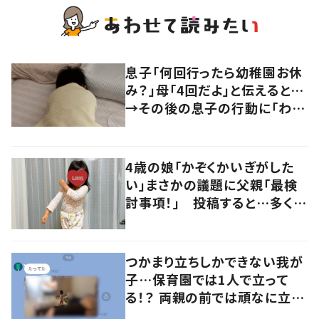
息子「何回行ったら幼稚園お休
み？」母「4回だよ」と伝えると…
→その後の息子の行動に「わか
るよその気持ち」「うちの子も！」
の声
4歳の娘「かぞくかいぎがした
い」まさかの議題に父親「最検
討事項！」 投稿すると…多くの
意見が寄せられる！
つかまり立ちしかできない我が
子…保育園では1人で立って
る！？ 両親の前では頑なに立た
ない1歳児が可愛すぎる…！