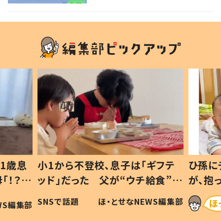
1歳息
小1から不登校、息子は「ギフテ
ひ孫に
「！？」
ッド」だった 父が“ウチ給食”を
が、抱
に「可愛
作り続ける理由とは #令和の親
「涙が
SNSで話題
ほ・とせなNEWS編集部
WS編集部
#令和の子
い」