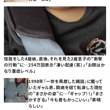
怪我をした4歳娘。直後、それを見た2歳息子の“衝撃
の行動”に…254万回表示「凄い配慮（笑）」「お顔はか
なり重症レベル」
1998年『一世を風靡した雑誌』に載って
いたギャル男。闘病を経て転身した現在
の”まさかの姿”に…「ギャップ！！」「まさ
かすぎる」「今も昔もかっこいい」「素晴
らしい」