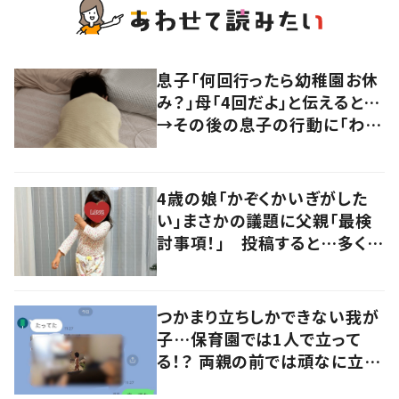
息子「何回行ったら幼稚園お休
み？」母「4回だよ」と伝えると…
→その後の息子の行動に「わか
るよその気持ち」「うちの子も！」
の声
4歳の娘「かぞくかいぎがした
い」まさかの議題に父親「最検
討事項！」 投稿すると…多くの
意見が寄せられる！
つかまり立ちしかできない我が
子…保育園では1人で立って
る！？ 両親の前では頑なに立た
ない1歳児が可愛すぎる…！