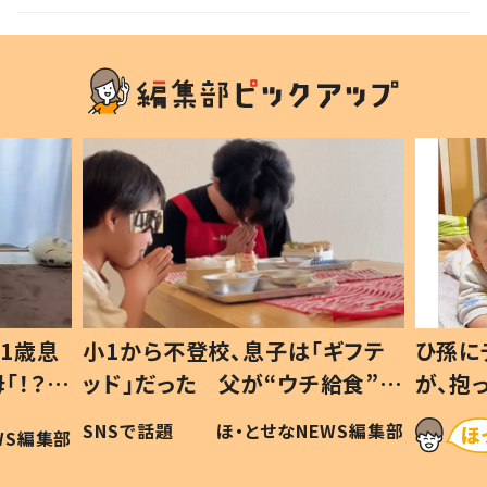
1歳息
小1から不登校、息子は「ギフテ
ひ孫に
「！？」
ッド」だった 父が“ウチ給食”を
が、抱
に「可愛
作り続ける理由とは #令和の親
「涙が
SNSで話題
ほ・とせなNEWS編集部
WS編集部
#令和の子
い」