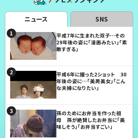
ニュース
SNS
平成7年に生まれた双子…その
29年後の姿に「漫画みたい」「素
敵すぎる」
平成6年に撮った2ショット 30
年後の姿に…「美男美女」「こん
な夫婦になりたい」
孫のためにお弁当を作った祖
母 孫が絶賛したお弁当に「美
味しそう」「お弁当すごい」