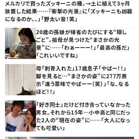
メルカリで買ったズッキーニの種。→土に植えて3ヶ月
放置した結果……『衝撃の光景』に「ズッキーニも凶器
になるのか、、」「野太い音！笑」
20歳の孫娘が帰省のたびにする“隠し
ごと”。祖母が見つけた“まさかの光
景”に……「わぁーーー！」「最高の孫だ」
「これいいですね」
母「刺青入れた」17歳息子「やばー！！」
脚を見ると…“まさかの姿”に277万表
示「違う意味でやばーー（笑）」「な、なる
ほど！！」
「好き同士」だけど付き合っていなかった
男女。それから15年…小中高と同じだっ
た2人の“現在の姿”に……「大人になっ
ても可愛い」