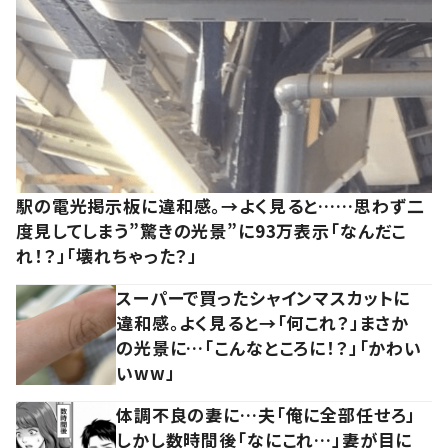
駅の電光掲示板に違和感。→よく見ると……思わず二
度見してしまう”驚きの光景”に93万表示「なんだこ
れ！？」「壊れちゃった？」
スーパーで買ったシャインマスカットに
違和感。よく見ると→「何これ？」まさか
の光景に…「こんなところに！？」「かわい
いww」
体調不良の妻に…夫「俺に全部任せろ」
しかし数時間後「なにこれ…」妻が目に