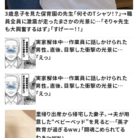
3歳息子を見た保育園の先生「何そのTシャツ！？」→職
員全員に激震が走ったまさかの光景に…「そりゃ先生
も大興奮するはず」「すげーー！！」
実家解体中…作業員に話しかけられた
男性。直後、目撃した衝撃の光景に…
「えっ」
実家解体中…作業員に話しかけられた
男性。直後、目撃した衝撃の光景に…
「えっ」
里帰り出産から帰宅した妻子。→夫が用
意した“ベビーベッド”を見ると…「英才
教育が過ぎるww」「闘魂こめられてる
わぁ～ww」