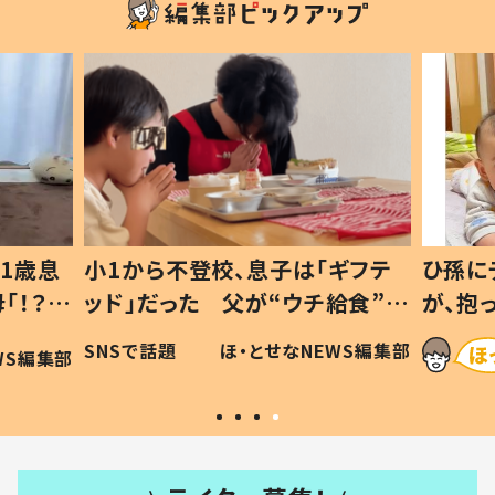
1歳息
小1から不登校、息子は「ギフテ
ひ孫に
「！？」
ッド」だった 父が“ウチ給食”を
が、抱
に「可愛
作り続ける理由とは #令和の親
「涙が
SNSで話題
ほ・とせなNEWS編集部
WS編集部
#令和の子
い」