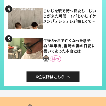
じいじを駅で待つ孫たち じい
じが来た瞬間…！？「じいじイケ
メン」「デレッデレ」「嬉しくて可
愛くてたまらない」「幸せになれ
る」
生後8ヶ月で亡くなった息子
約3年半後、当時の妻の日記に
書いてあった本音とは
6位以降はこちら