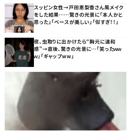
スッピン女性→戸田恵梨香さん風メイク
をした結果……驚きの光景に「本人かと
思った」「ベースが美しい」「似すぎ！！」
夜、虫取りに出かけたら“胸元に違和
感”→直後、驚きの光景に…「笑ったｗｗ
ｗ」「ギャップww」