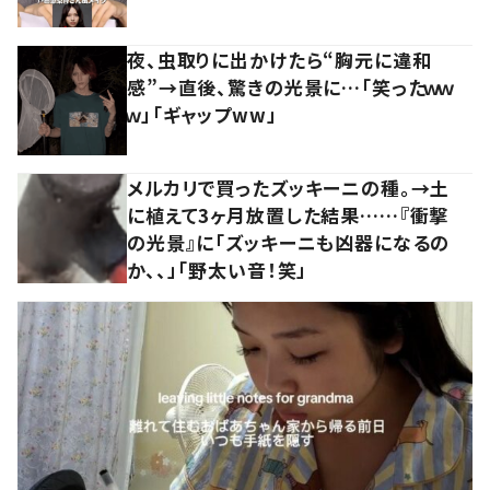
夜、虫取りに出かけたら“胸元に違和
感”→直後、驚きの光景に…「笑ったｗｗ
ｗ」「ギャップww」
メルカリで買ったズッキーニの種。→土
に植えて3ヶ月放置した結果……『衝撃
の光景』に「ズッキーニも凶器になるの
か、、」「野太い音！笑」