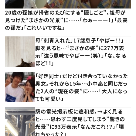
20歳の孫娘が帰省のたびにする“隠しごと”。祖母が
見つけた“まさかの光景”に……「わぁーーー！」「最高
の孫だ」「これいいですね」
母「刺青入れた」17歳息子「やばー！！」
脚を見ると…“まさかの姿”に277万表
示「違う意味でやばーー（笑）」「な、なる
ほど！！」
「好き同士」だけど付き合っていなかった
男女。それから15年…小中高と同じだっ
た2人の“現在の姿”に……「大人になっ
ても可愛い」
駅の電光掲示板に違和感。→よく見る
と……思わず二度見してしまう”驚きの
光景”に93万表示「なんだこれ！？」「壊
れちゃった？」