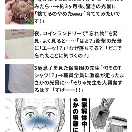
みたら…→約3ヶ月後、驚きの光景に
「捨てるのやめたｗｗ」「育ててみたいで
す！」
夜、コインランドリーで“忘れ物”を発
見。よく見ると……「はぁ？」衝撃の光景
に「エーッ！？」「なぜ落ちてる？」「どこで
忘れたことに気づくの？」
3歳息子を見た保育園の先生「何そのT
シャツ！？」→職員全員に激震が走ったま
さかの光景に…「そりゃ先生も大興奮す
るはず」「すげーー！！」