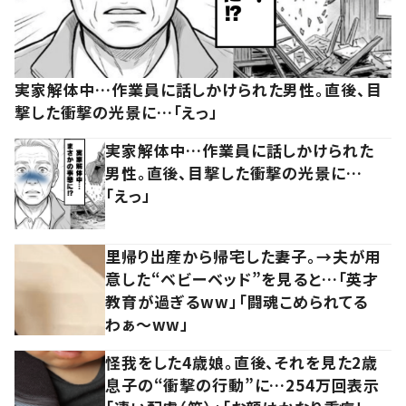
実家解体中…作業員に話しかけられた男性。直後、目
撃した衝撃の光景に…「えっ」
実家解体中…作業員に話しかけられた
男性。直後、目撃した衝撃の光景に…
「えっ」
里帰り出産から帰宅した妻子。→夫が用
意した“ベビーベッド”を見ると…「英才
教育が過ぎるww」「闘魂こめられてる
わぁ～ww」
怪我をした4歳娘。直後、それを見た2歳
息子の“衝撃の行動”に…254万回表示