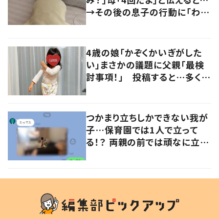
→その後の息子の行動に「わか
るよその気持ち」「うちの子も！」
の声
4歳の娘「かぞくかいぎがした
い」まさかの議題に父親「最検
討事項！」 投稿すると…多くの
意見が寄せられる！
つかまり立ちしかできない我が
子…保育園では1人で立って
る！？ 両親の前では頑なに立た
ない1歳児が可愛すぎる…！