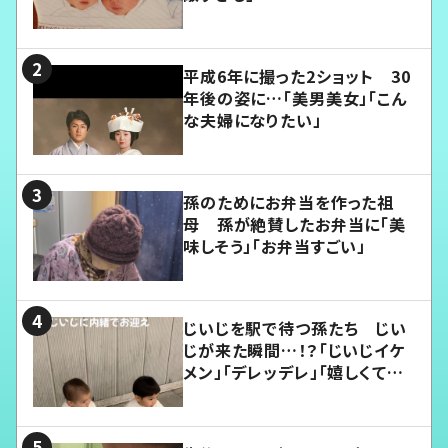
平成6年に撮った2ショット 30
年後の姿に…「美男美女」「こん
な夫婦になりたい」
孫のためにお弁当を作った祖
母 孫が絶賛したお弁当に「美
味しそう」「お弁当すごい」
じいじを駅で待つ孫たち じい
じが来た瞬間…！？「じいじイケ
メン」「デレッデレ」「嬉しくて可
愛くてたまらない」「幸せになれ
る」