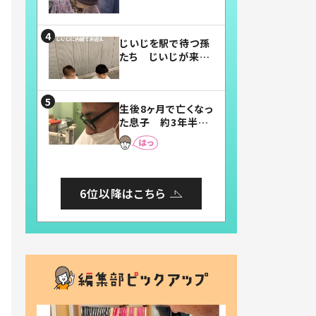
賛したお弁当に「美
味しそう」「お弁当す
ごい」
じいじを駅で待つ孫
たち じいじが来た
瞬間…！？「じいじイ
ケメン」「デレッデレ」
「嬉しくて可愛くてた
生後8ヶ月で亡くなっ
まらない」「幸せにな
た息子 約3年半
れる」
後、当時の妻の日記
に書いてあった本音
とは
6位以降はこちら