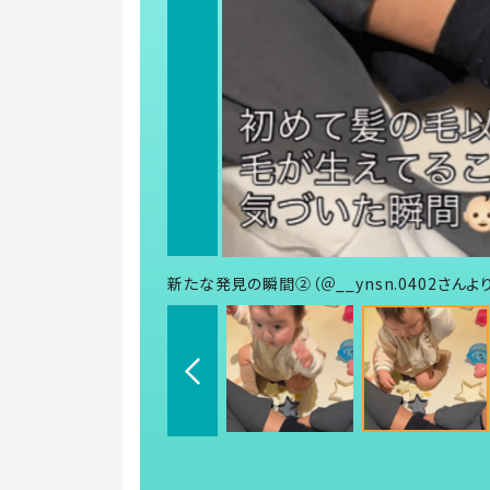
新たな発見の瞬間②（＠__ynsn.0402さんよ