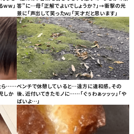
るww」
答”に…母「正解でよいでしょうか？」→衝撃の光
景に「声出して笑ったｗ」「天才だと思います」
たら……
ベンチで休憩していると…遠方に違和感。その
児しか
後、近付いてきたモノに……「ぐぅわぁッッッ」「や
ばいよ…」