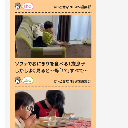
た本音とは
ほ・とせなNEWS編集部
ソファでおにぎりを食べる1歳息子
しかしよく見ると…母「！？」すべてを
察した母の投稿に「可愛いから許
ほ・とせなNEWS編集部
す！」「現行犯〜」