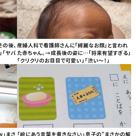
その後、
産婦人科で看護師さんに「綺麗なお顔」と言われ
」「ヤバ
た赤ちゃん。→成長後の姿に…「将来有望すぎる」
「クリクリのお目目で可愛い」「渋い～！」
w」まさ
「絵にあう言葉を書きなさい」息子の”まさかの解