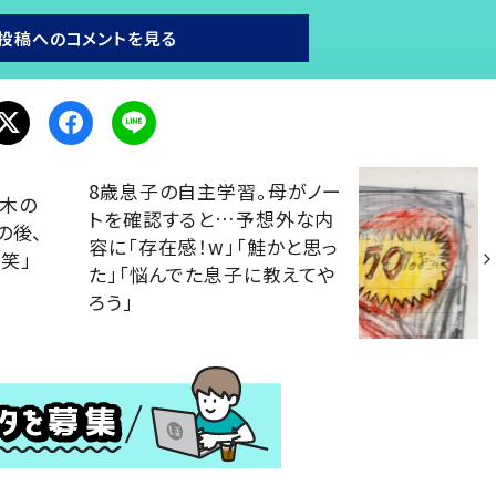
投稿へのコメントを見る
8歳息子の自主学習。母がノー
て木の
トを確認すると…予想外な内
の後、
容に「存在感！w」「鮭かと思っ
笑」
た」「悩んでた息子に教えてや
ろう」