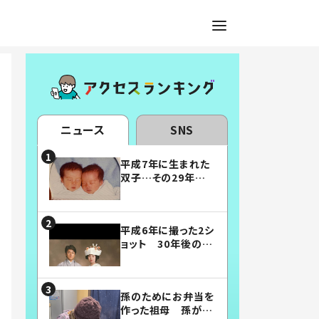
ニュース
SNS
平成7年に生まれた
双子…その29年後
の姿に「漫画みたい」
「素敵すぎる」
平成6年に撮った2シ
ョット 30年後の姿
に…「美男美女」「こ
んな夫婦になりた
い」
孫のためにお弁当を
作った祖母 孫が絶