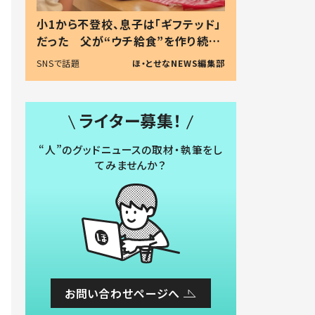
小1から不登校、息子は「ギフテッド」
だった 父が“ウチ給食”を作り続け
る理由とは #令和の親 #令和の子
SNSで話題
ほ・とせなNEWS編集部
ライター募集！
“人”のグッドニュースの取材・執筆をし
てみませんか？
お問い合わせページへ