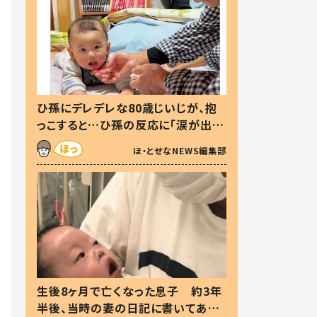
ひ孫にデレデレな80歳じいじが、抱
っこすると…ひ孫の反応に「涙が出ま
した」「可愛くて仕方ない」
ほ・とせなNEWS編集部
生後8ヶ月で亡くなった息子 約3年
半後、当時の妻の日記に書いてあっ