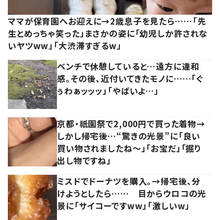
ママが保育園へお迎えに→2歳息子を見たら……「先
生とめっちゃ笑った」まさかの姿に「幼児しか許されな
いヤツww」「大渋滞すぎるw」
ベンチで休憩していると…遠方に違和
感。その後、近付いてきたモノに……「ぐ
ぅわぁッッッ」「やばいよ…」
京都・祇園祭で2,000円で買った着物→
しかし帰宅後…“驚きの光景”に「良い
買い物されましたね～」「お宝だ」「掘り
出し物ですね」
ミスドでドーナツを購入。→帰宅後、分
けようとしたら…… 目からウロコの光
景に「サイコーですww」「激しいw」