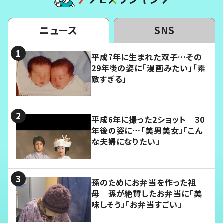
ニュース
SNS
平成7年に生まれた双子…その
29年後の姿に「漫画みたい」「素
敵すぎる」
平成6年に撮った2ショット 30
年後の姿に…「美男美女」「こん
な夫婦になりたい」
孫のためにお弁当を作った祖
母 孫が絶賛したお弁当に「美
味しそう」「お弁当すごい」