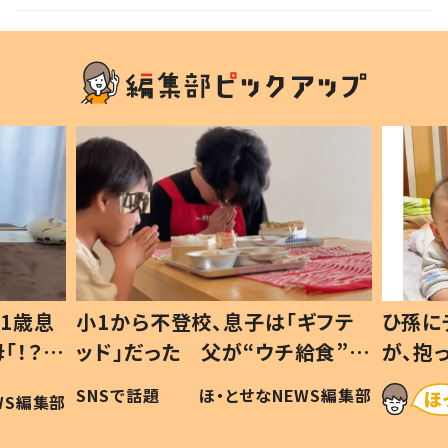
1歳息
小1から不登校、息子は「ギフテ
ひ孫に
「！？」
ッド」だった 父が“ウチ給食”を
が、抱
に「可愛
作り続ける理由とは #令和の親
「涙が
SNSで話題
ほ・とせなNEWS編集部
WS編集部
#令和の子
い」