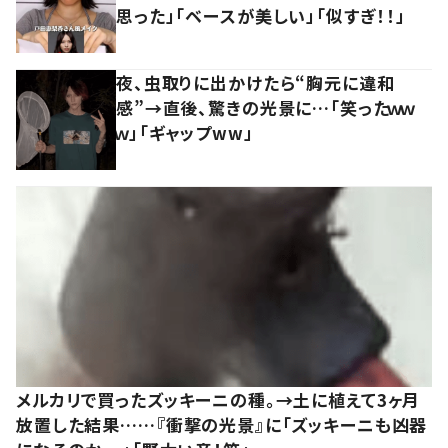
思った」「ベースが美しい」「似すぎ！！」
夜、虫取りに出かけたら“胸元に違和
感”→直後、驚きの光景に…「笑ったｗｗ
ｗ」「ギャップww」
メルカリで買ったズッキーニの種。→土に植えて3ヶ月
放置した結果……『衝撃の光景』に「ズッキーニも凶器