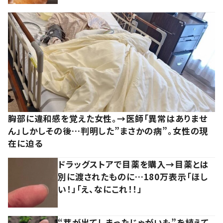
胸部に違和感を覚えた女性。→医師「異常はありませ
ん」しかしその後…判明した”まさかの病”。女性の現
在に迫る
ドラッグストアで目薬を購入→目薬とは
別に渡されたものに…180万表示「ほし
い！」「え、なにこれ！！」
“芽が出てしまったじゃがいも”を植えて