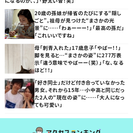
になるのか、、」「野太い音！笑」
20歳の孫娘が帰省のたびにする“隠し
ごと”。祖母が見つけた“まさかの光
景”に……「わぁーーー！」「最高の孫だ」
「これいいですね」
母「刺青入れた」17歳息子「やばー！！」
脚を見ると…“まさかの姿”に277万表
示「違う意味でやばーー（笑）」「な、なる
ほど！！」
「好き同士」だけど付き合っていなかった
男女。それから15年…小中高と同じだっ
た2人の“現在の姿”に……「大人になっ
ても可愛い」