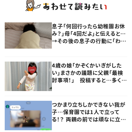
息子「何回行ったら幼稚園お休
み？」母「4回だよ」と伝えると…
→その後の息子の行動に「わか
るよその気持ち」「うちの子も！」
の声
4歳の娘「かぞくかいぎがした
い」まさかの議題に父親「最検
討事項！」 投稿すると…多くの
意見が寄せられる！
つかまり立ちしかできない我が
子…保育園では1人で立って
る！？ 両親の前では頑なに立た
ない1歳児が可愛すぎる…！