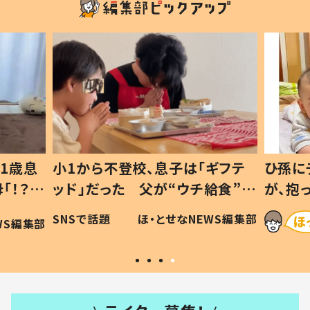
1歳息
小1から不登校、息子は「ギフテ
ひ孫に
「！？」
ッド」だった 父が“ウチ給食”を
が、抱
に「可愛
作り続ける理由とは #令和の親
「涙が
SNSで話題
ほ・とせなNEWS編集部
WS編集部
#令和の子
い」