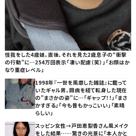
怪我をした4歳娘。直後、それを見た2歳息子の“衝撃
の行動”に…254万回表示「凄い配慮（笑）」「お顔はか
なり重症レベル」
1998年『一世を風靡した雑誌』に載って
いたギャル男。闘病を経て転身した現在
の”まさかの姿”に…「ギャップ！！」「まさ
かすぎる」「今も昔もかっこいい」「素晴
らしい」
スッピン女性→戸田恵梨香さん風メイク
をした結果……驚きの光景に「本人かと