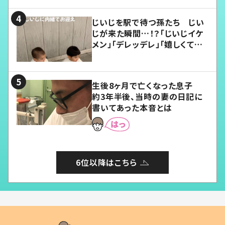
じいじを駅で待つ孫たち じい
じが来た瞬間…！？「じいじイケ
メン」「デレッデレ」「嬉しくて可
愛くてたまらない」「幸せになれ
る」
生後8ヶ月で亡くなった息子
約3年半後、当時の妻の日記に
書いてあった本音とは
6位以降はこちら