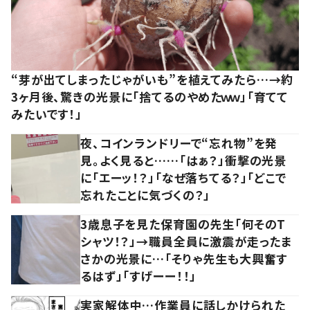
“芽が出てしまったじゃがいも”を植えてみたら…→約
3ヶ月後、驚きの光景に「捨てるのやめたｗｗ」「育てて
みたいです！」
夜、コインランドリーで“忘れ物”を発
見。よく見ると……「はぁ？」衝撃の光景
に「エーッ！？」「なぜ落ちてる？」「どこで
忘れたことに気づくの？」
3歳息子を見た保育園の先生「何そのT
シャツ！？」→職員全員に激震が走ったま
さかの光景に…「そりゃ先生も大興奮す
るはず」「すげーー！！」
実家解体中…作業員に話しかけられた