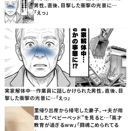
男性。直後、目撃した衝撃の光景に…
「えっ」
実家解体中…作業員に話しかけられた男性。直後、目
撃した衝撃の光景に…「えっ」
里帰り出産から帰宅した妻子。→夫が用
意した“ベビーベッド”を見ると…「英才
教育が過ぎるww」「闘魂こめられてる