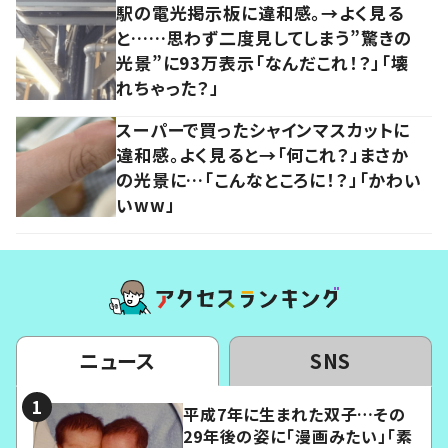
駅の電光掲示板に違和感。→よく見る
と……思わず二度見してしまう”驚きの
光景”に93万表示「なんだこれ！？」「壊
れちゃった？」
スーパーで買ったシャインマスカットに
違和感。よく見ると→「何これ？」まさか
の光景に…「こんなところに！？」「かわい
いww」
ニュース
SNS
平成7年に生まれた双子…その
29年後の姿に「漫画みたい」「素