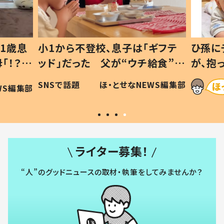
1歳息
小1から不登校、息子は「ギフテ
ひ孫に
「！？」
ッド」だった 父が“ウチ給食”を
が、抱
に「可愛
作り続ける理由とは #令和の親
「涙が
SNSで話題
ほ・とせなNEWS編集部
WS編集部
#令和の子
い」
ライター募集！
“人”のグッドニュースの取材・執筆をしてみませんか？