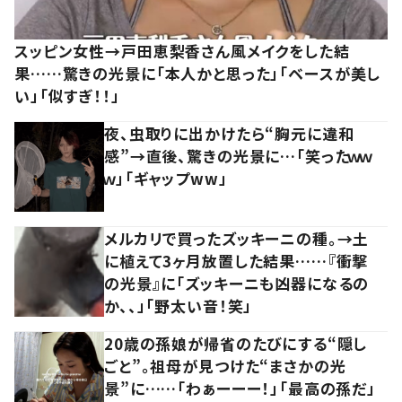
スッピン女性→戸田恵梨香さん風メイクをした結
果……驚きの光景に「本人かと思った」「ベースが美し
い」「似すぎ！！」
夜、虫取りに出かけたら“胸元に違和
感”→直後、驚きの光景に…「笑ったｗｗ
ｗ」「ギャップww」
メルカリで買ったズッキーニの種。→土
に植えて3ヶ月放置した結果……『衝撃
の光景』に「ズッキーニも凶器になるの
か、、」「野太い音！笑」
20歳の孫娘が帰省のたびにする“隠し
ごと”。祖母が見つけた“まさかの光
景”に……「わぁーーー！」「最高の孫だ」