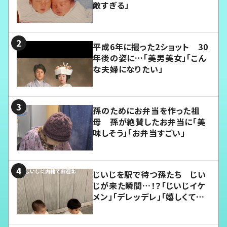
敵すぎる」
平成6年に撮った2ショット 30
年後の姿に…「美男美女」「こん
な夫婦になりたい」
孫のためにお弁当を作った祖
母 孫が絶賛したお弁当に「美
味しそう」「お弁当すごい」
じいじを駅で待つ孫たち じい
じが来た瞬間…！？「じいじイケ
メン」「デレッデレ」「嬉しくて可
愛くてたまらない」「幸せになれ
る」