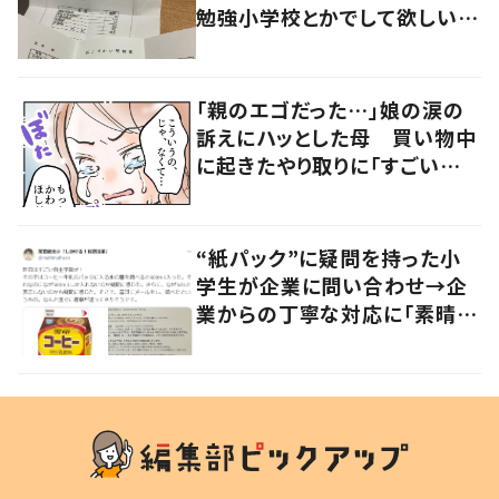
勉強小学校とかでして欲しい」
「社会勉強になりますね」の声
「親のエゴだった…」娘の涙の
訴えにハッとした母 買い物中
に起きたやり取りに「すごい分
かる」「改めて気付かされた」
“紙パック”に疑問を持った小
学生が企業に問い合わせ→企
業からの丁寧な対応に「素晴ら
しい」の声