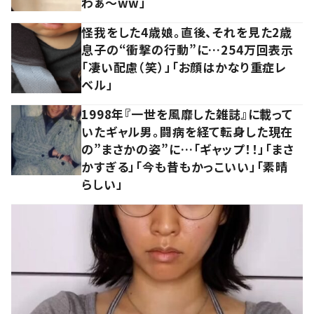
わぁ～ww」
怪我をした4歳娘。直後、それを見た2歳
息子の“衝撃の行動”に…254万回表示
「凄い配慮（笑）」「お顔はかなり重症レ
ベル」
1998年『一世を風靡した雑誌』に載って
いたギャル男。闘病を経て転身した現在
の”まさかの姿”に…「ギャップ！！」「まさ
かすぎる」「今も昔もかっこいい」「素晴
らしい」