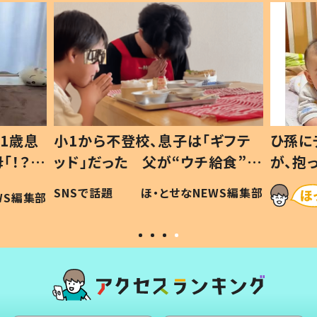
1歳息
小1から不登校、息子は「ギフテ
ひ孫に
「！？」
ッド」だった 父が“ウチ給食”を
が、抱
に「可愛
作り続ける理由とは #令和の親
「涙が
SNSで話題
ほ・とせなNEWS編集部
WS編集部
#令和の子
い」