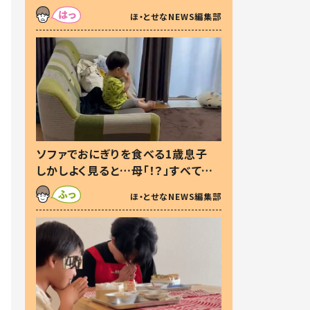
た本音とは
ほ・とせなNEWS編集部
ソファでおにぎりを食べる1歳息子
しかしよく見ると…母「！？」すべてを
察した母の投稿に「可愛いから許
ほ・とせなNEWS編集部
す！」「現行犯〜」