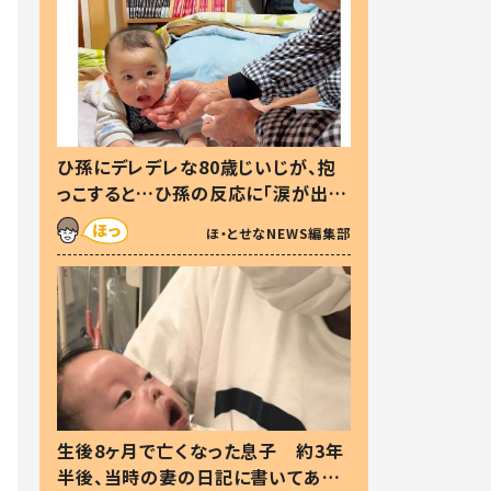
ひ孫にデレデレな80歳じいじが、抱
っこすると…ひ孫の反応に「涙が出ま
した」「可愛くて仕方ない」
ほ・とせなNEWS編集部
生後8ヶ月で亡くなった息子 約3年
半後、当時の妻の日記に書いてあっ