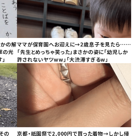
さかの解
ママが保育園へお迎えに→2歳息子を見たら……
撃の光
「先生とめっちゃ笑った」まさかの姿に「幼児しか
す」
許されないヤツww」「大渋滞すぎるw」
その
京都・祇園祭で2,000円で買った着物→しかし帰