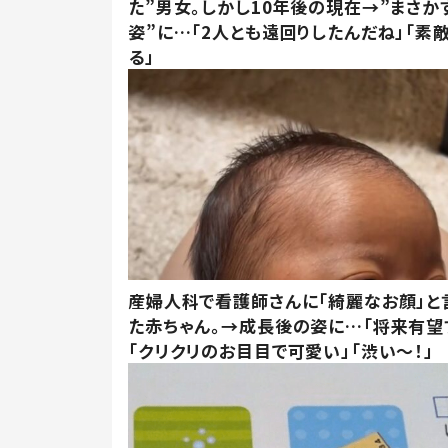
た”男女。しかし10年後の現在→”まさか
姿”に…「2人とも遠回りしたんだね」「素
る」
産婦人科で看護師さんに「綺麗なお顔」と
た赤ちゃん。→成長後の姿に…「将来有望
「クリクリのお目目で可愛い」「渋い～！」