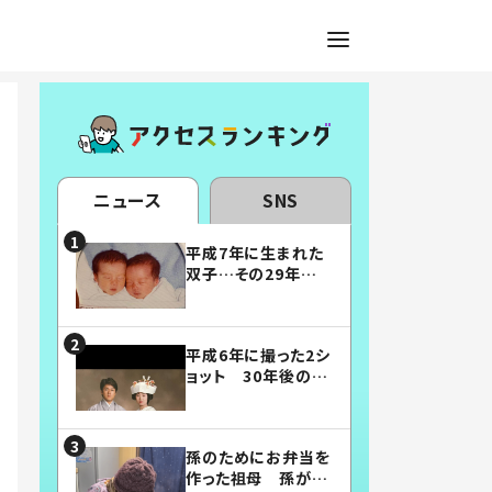
ニュース
SNS
平成7年に生まれた
双子…その29年後
の姿に「漫画みたい」
「素敵すぎる」
平成6年に撮った2シ
ョット 30年後の姿
に…「美男美女」「こ
んな夫婦になりた
い」
孫のためにお弁当を
作った祖母 孫が絶