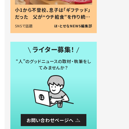
小1から不登校、息子は「ギフテッド」
だった 父が“ウチ給食”を作り続け
る理由とは #令和の親 #令和の子
SNSで話題
ほ・とせなNEWS編集部
ライター募集！
“人”のグッドニュースの取材・執筆をし
てみませんか？
お問い合わせページへ