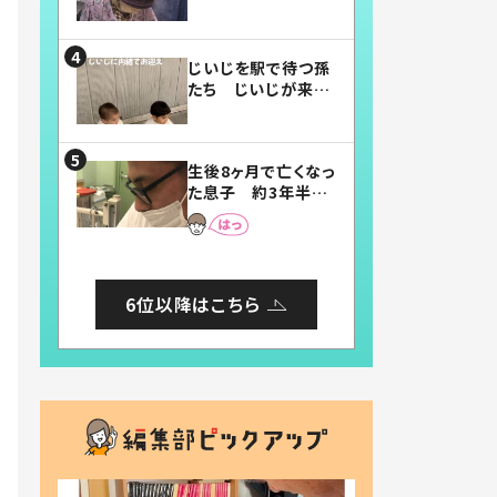
賛したお弁当に「美
味しそう」「お弁当す
ごい」
じいじを駅で待つ孫
たち じいじが来た
瞬間…！？「じいじイ
ケメン」「デレッデレ」
「嬉しくて可愛くてた
生後8ヶ月で亡くなっ
まらない」「幸せにな
た息子 約3年半
れる」
後、当時の妻の日記
に書いてあった本音
とは
6位以降はこちら