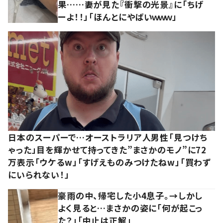
果……妻が見た『衝撃の光景』に「ちげ
ーよ！！」「ほんとにやばいｗｗｗ」
日本のスーパーで…オーストラリア人男性「見つけち
ゃった」目を輝かせて持ってきた”まさかのモノ”に72
万表示「ウケるw」「すげえものみつけたねw」「買わず
にいられない！」
豪雨の中、帰宅した小4息子。→しかし
よく見ると…まさかの姿に「何が起こっ
た？」「中止は正解」