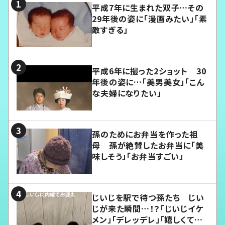
平成7年に生まれた双子…その
29年後の姿に「漫画みたい」「素
敵すぎる」
平成6年に撮った2ショット 30
年後の姿に…「美男美女」「こん
な夫婦になりたい」
孫のためにお弁当を作った祖
母 孫が絶賛したお弁当に「美
味しそう」「お弁当すごい」
じいじを駅で待つ孫たち じい
じが来た瞬間…！？「じいじイケ
メン」「デレッデレ」「嬉しくて可