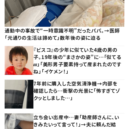
通勤中の事故で“一時意識不明”だったパパ。→医師
「元通りの生活は諦めて」数年後の姿に迫る
『ビスコ』の少年に似ていた4歳の男の
子。19年後の“まさかの姿”に…「似てる
ｗ」「美形男子要素持って産まれたのです
ね」「イケメン！」
7年前に購入した空気清浄機→内部を
確認したら…衝撃の光景に「怖すぎてゾ
クッとしました…」
立ち会い出産中…妻「助産師さんに、い
きみたいって言って！」→夫に頼んだ結