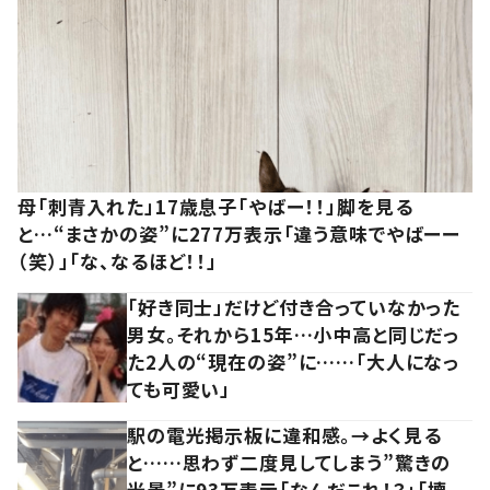
母「刺青入れた」17歳息子「やばー！！」脚を見る
と…“まさかの姿”に277万表示「違う意味でやばーー
（笑）」「な、なるほど！！」
「好き同士」だけど付き合っていなかった
男女。それから15年…小中高と同じだっ
た2人の“現在の姿”に……「大人になっ
ても可愛い」
駅の電光掲示板に違和感。→よく見る
と……思わず二度見してしまう”驚きの
光景”に93万表示「なんだこれ！？」「壊