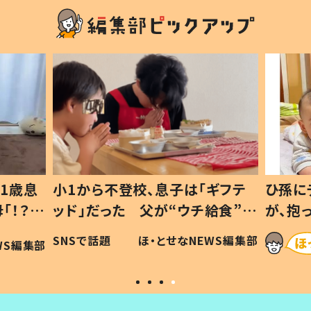
1歳息
小1から不登校、息子は「ギフテ
ひ孫に
「！？」
ッド」だった 父が“ウチ給食”を
が、抱
に「可愛
作り続ける理由とは #令和の親
「涙が
SNSで話題
ほ・とせなNEWS編集部
WS編集部
#令和の子
い」