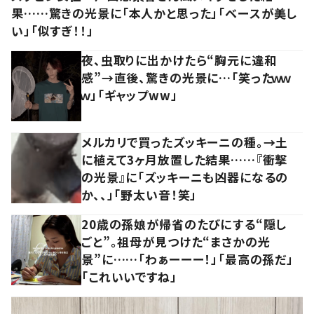
果……驚きの光景に「本人かと思った」「ベースが美し
い」「似すぎ！！」
夜、虫取りに出かけたら“胸元に違和
感”→直後、驚きの光景に…「笑ったｗｗ
ｗ」「ギャップww」
メルカリで買ったズッキーニの種。→土
に植えて3ヶ月放置した結果……『衝撃
の光景』に「ズッキーニも凶器になるの
か、、」「野太い音！笑」
20歳の孫娘が帰省のたびにする“隠し
ごと”。祖母が見つけた“まさかの光
景”に……「わぁーーー！」「最高の孫だ」
「これいいですね」