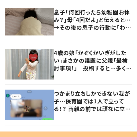
息子「何回行ったら幼稚園お休
み？」母「4回だよ」と伝えると…
→その後の息子の行動に「わか
るよその気持ち」「うちの子も！」
の声
4歳の娘「かぞくかいぎがした
い」まさかの議題に父親「最検
討事項！」 投稿すると…多くの
意見が寄せられる！
つかまり立ちしかできない我が
子…保育園では1人で立って
る！？ 両親の前では頑なに立た
ない1歳児が可愛すぎる…！