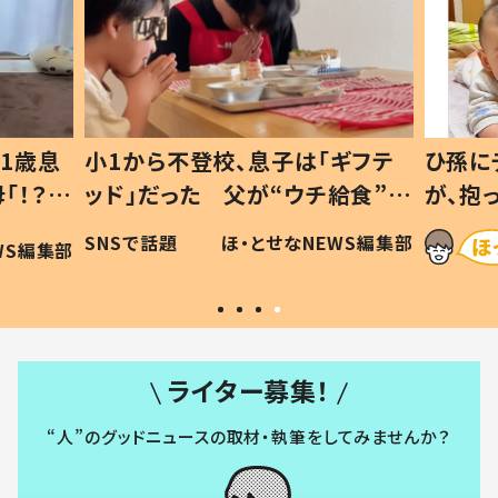
1歳息
小1から不登校、息子は「ギフテ
ひ孫に
「！？」
ッド」だった 父が“ウチ給食”を
が、抱
に「可愛
作り続ける理由とは #令和の親
「涙が
SNSで話題
ほ・とせなNEWS編集部
WS編集部
#令和の子
い」
ライター募集！
“人”のグッドニュースの取材・執筆をしてみませんか？