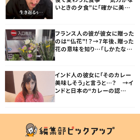
いときの夕食”に「確かに美味
い」「分かってくれるの嬉しい」
の声
フランス人の彼が彼女に贈った
のは“仏花”！？→7年後、贈った
花の意味を知り…「しかたな
い」「気持ちが大事」
インド人の彼女に「そのカレー
美味しそう」と言うと…？ →イ
ンドと日本の“カレーの認
識”に驚きの声！