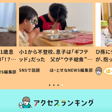
1歳息
小1から不登校、息子は「ギフテ
ひ孫に
「！？」
ッド」だった 父が“ウチ給食”を
が、抱
に「可愛
作り続ける理由とは #令和の親
「涙が
SNSで話題
ほ・とせなNEWS編集部
WS編集部
#令和の子
い」