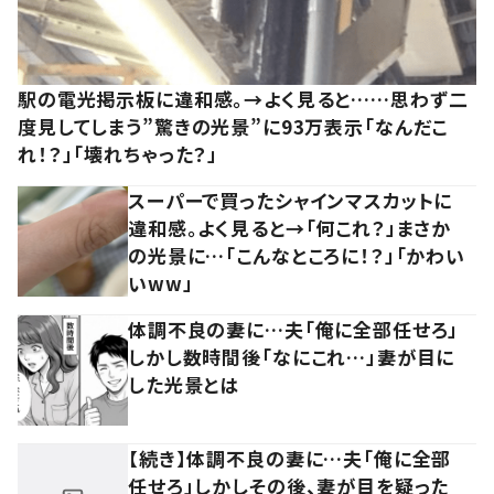
駅の電光掲示板に違和感。→よく見ると……思わず二
度見してしまう”驚きの光景”に93万表示「なんだこ
れ！？」「壊れちゃった？」
スーパーで買ったシャインマスカットに
違和感。よく見ると→「何これ？」まさか
の光景に…「こんなところに！？」「かわい
いww」
体調不良の妻に…夫「俺に全部任せろ」
しかし数時間後「なにこれ…」妻が目に
した光景とは
【続き】体調不良の妻に…夫「俺に全部
任せろ」しかしその後、妻が目を疑った