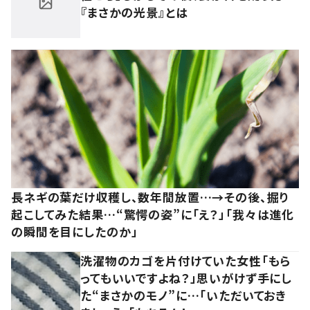
『まさかの光景』とは
長ネギの葉だけ収穫し、数年間放置…→その後、掘り
起こしてみた結果…“驚愕の姿”に「え？」「我々は進化
の瞬間を目にしたのか」
洗濯物のカゴを片付けていた女性「もら
ってもいいですよね？」思いがけず手にし
た“まさかのモノ”に…「いただいておき