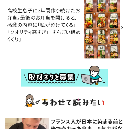
高校生息子に3年間作り続けたお
弁当。最後のお弁当を開けると、
感激の内容に「私が泣けてくる」
「クオリティ高すぎ」「すんごい締め
くくり」
フランス人が日本に染まる前と
後で変わった食事 “気力がな