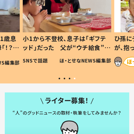
1歳息
小1から不登校、息子は「ギフテ
ひ孫に
「！？」
ッド」だった 父が“ウチ給食”を
が、抱
に「可愛
作り続ける理由とは #令和の親
「涙が
SNSで話題
ほ・とせなNEWS編集部
WS編集部
#令和の子
い」
ライター募集！
“人”のグッドニュースの取材・執筆をしてみませんか？