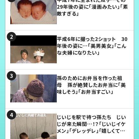
29年後の姿に「漫画みたい」「素
敵すぎる」
平成6年に撮った2ショット 30
年後の姿に…「美男美女」「こん
な夫婦になりたい」
孫のためにお弁当を作った祖
母 孫が絶賛したお弁当に「美
味しそう」「お弁当すごい」
じいじを駅で待つ孫たち じい
じが来た瞬間…！？「じいじイケ
メン」「デレッデレ」「嬉しくて可
愛くてたまらない」「幸せになれ