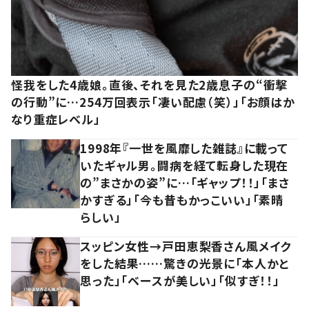
怪我をした4歳娘。直後、それを見た2歳息子の“衝撃
の行動”に…254万回表示「凄い配慮（笑）」「お顔はか
なり重症レベル」
1998年『一世を風靡した雑誌』に載って
いたギャル男。闘病を経て転身した現在
の”まさかの姿”に…「ギャップ！！」「まさ
かすぎる」「今も昔もかっこいい」「素晴
らしい」
スッピン女性→戸田恵梨香さん風メイク
をした結果……驚きの光景に「本人かと
思った」「ベースが美しい」「似すぎ！！」