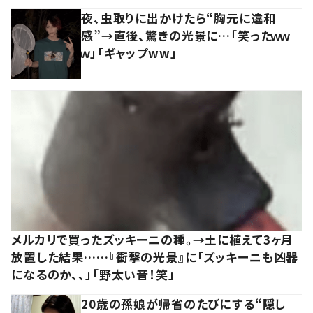
夜、虫取りに出かけたら“胸元に違和
感”→直後、驚きの光景に…「笑ったｗｗ
ｗ」「ギャップww」
メルカリで買ったズッキーニの種。→土に植えて3ヶ月
放置した結果……『衝撃の光景』に「ズッキーニも凶器
になるのか、、」「野太い音！笑」
20歳の孫娘が帰省のたびにする“隠し