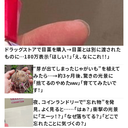
ドラッグストアで目薬を購入→目薬とは別に渡された
ものに…180万表示「ほしい！」「え、なにこれ！！」
“芽が出てしまったじゃがいも”を植えて
みたら…→約3ヶ月後、驚きの光景に
「捨てるのやめたｗｗ」「育ててみたいで
す！」
夜、コインランドリーで“忘れ物”を発
見。よく見ると……「はぁ？」衝撃の光景
に「エーッ！？」「なぜ落ちてる？」「どこで
忘れたことに気づくの？」