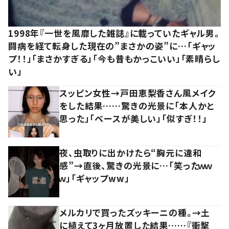
1998年『一世を風靡した雑誌』に載っていたギャル男。
闘病を経て転身した現在の”まさかの姿”に…「ギャッ
プ！！」「まさかすぎる」「今も昔もかっこいい」「素晴らし
い」
スッピン女性→戸田恵梨香さん風メイク
をした結果……驚きの光景に「本人かと
思った」「ベースが美しい」「似すぎ！！」
夜、虫取りに出かけたら“胸元に違和
感”→直後、驚きの光景に…「笑ったｗｗ
ｗ」「ギャップww」
メルカリで買ったズッキーニの種。→土
に植えて3ヶ月放置した結果……『衝撃