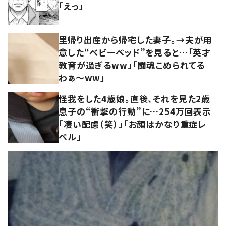
「えっ」
里帰り出産から帰宅した妻子。→夫が用
意した“ベビーベッド”を見ると…「英才
教育が過ぎるww」「闘魂こめられてる
わぁ～ww」
怪我をした4歳娘。直後、それを見た2歳
息子の“衝撃の行動”に…254万回表示
「凄い配慮（笑）」「お顔はかなり重症レ
ベル」