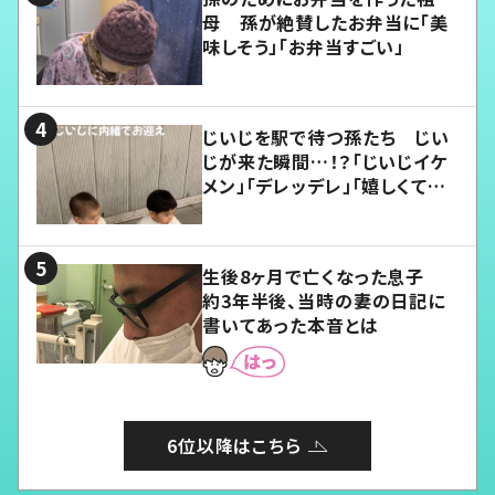
母 孫が絶賛したお弁当に「美
味しそう」「お弁当すごい」
じいじを駅で待つ孫たち じい
じが来た瞬間…！？「じいじイケ
メン」「デレッデレ」「嬉しくて可
愛くてたまらない」「幸せになれ
る」
生後8ヶ月で亡くなった息子
約3年半後、当時の妻の日記に
書いてあった本音とは
6位以降はこちら