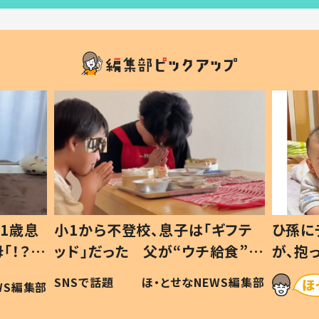
1歳息
小1から不登校、息子は「ギフテ
ひ孫に
「！？」
ッド」だった 父が“ウチ給食”を
が、抱
に「可愛
作り続ける理由とは #令和の親
「涙が
SNSで話題
ほ・とせなNEWS編集部
WS編集部
#令和の子
い」