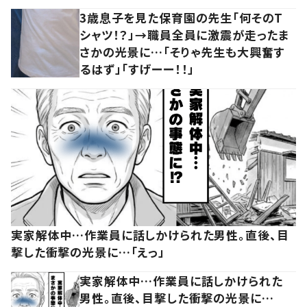
3歳息子を見た保育園の先生「何そのT
シャツ！？」→職員全員に激震が走ったま
さかの光景に…「そりゃ先生も大興奮す
るはず」「すげーー！！」
実家解体中…作業員に話しかけられた男性。直後、目
撃した衝撃の光景に…「えっ」
実家解体中…作業員に話しかけられた
男性。直後、目撃した衝撃の光景に…