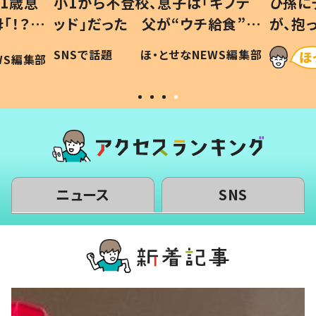
1歳息
小1から不登校、息子は「ギフテ
ひ孫に
「！？」
ッド」だった 父が“ウチ給食”を
が、抱
に「可愛
作り続ける理由とは #令和の親
「涙が
SNSで話題
ほ・とせなNEWS編集部
WS編集部
#令和の子
い」
ニュース
SNS