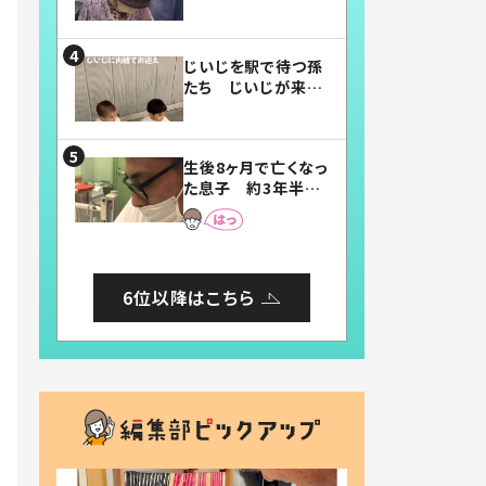
賛したお弁当に「美
味しそう」「お弁当す
ごい」
じいじを駅で待つ孫
たち じいじが来た
瞬間…！？「じいじイ
ケメン」「デレッデレ」
「嬉しくて可愛くてた
生後8ヶ月で亡くなっ
まらない」「幸せにな
た息子 約3年半
れる」
後、当時の妻の日記
に書いてあった本音
とは
6位以降はこちら