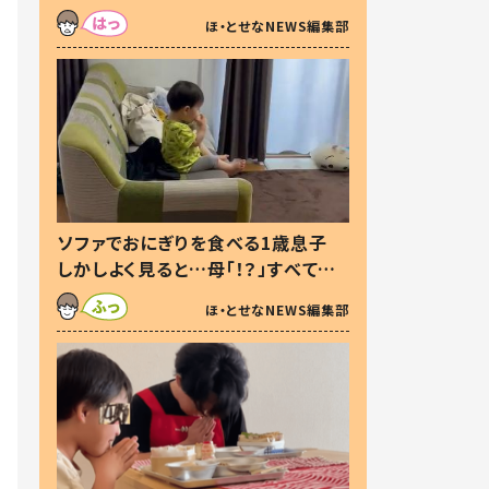
た本音とは
ほ・とせなNEWS編集部
ソファでおにぎりを食べる1歳息子
しかしよく見ると…母「！？」すべてを
察した母の投稿に「可愛いから許
ほ・とせなNEWS編集部
す！」「現行犯〜」