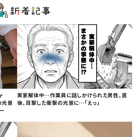
ャ
実家解体中…作業員に話しかけられた男性。直
の光景
後、目撃した衝撃の光景に…「えっ」
ー