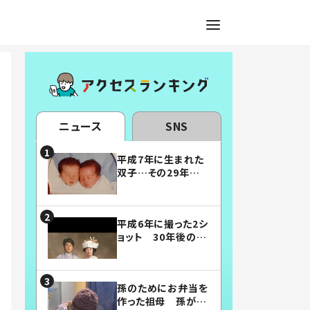
ニュース
SNS
平成7年に生まれた
双子…その29年後
の姿に「漫画みたい」
「素敵すぎる」
平成6年に撮った2シ
ョット 30年後の姿
に…「美男美女」「こ
んな夫婦になりた
い」
孫のためにお弁当を
作った祖母 孫が絶