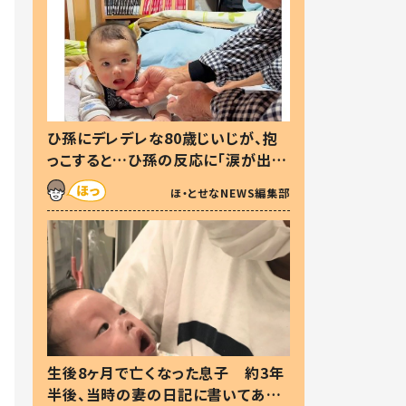
ひ孫にデレデレな80歳じいじが、抱
っこすると…ひ孫の反応に「涙が出ま
した」「可愛くて仕方ない」
ほ・とせなNEWS編集部
生後8ヶ月で亡くなった息子 約3年
半後、当時の妻の日記に書いてあっ