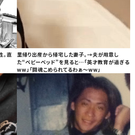
性。直
里帰り出産から帰宅した妻子。→夫が用意し
た“ベビーベッド”を見ると…「英才教育が過ぎる
ww」「闘魂こめられてるわぁ～ww」