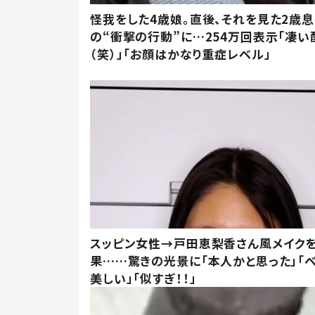
怪我をした4歳娘。直後、それを見た2歳
の“衝撃の行動”に…254万回表示「凄い
（笑）」「お顔はかなり重症レベル」
スッピン女性→戸田恵梨香さん風メイク
果……驚きの光景に「本人かと思った」「
美しい」「似すぎ！！」