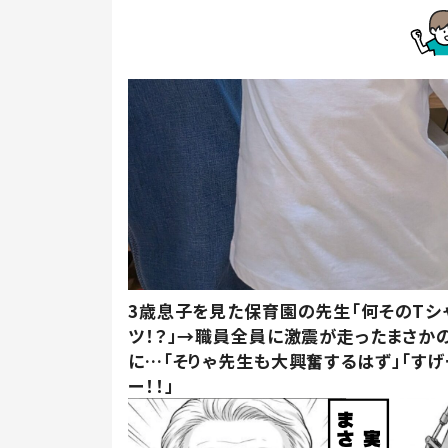
3歳息子を見た保育園の先生「何そのTシ
ツ！？」→職員全員に激震が走ったまさか
に…「そりゃ先生も大興奮するはず」「すげ
ー！！」