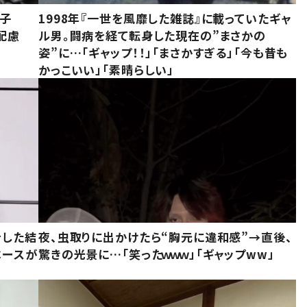
息子
1998年『一世を風靡した雑誌』に載っていたギャ
配慮
ル男。闘病を経て転身した現在の”まさかの
姿”に…「ギャップ！！」「まさかすぎる」「今も昔も
かっこいい」「素晴らしい」
をした結
夜、虫取りに出かけたら“胸元に違和感”→直後、
ベースが
驚きの光景に…「笑ったｗｗｗ」「ギャップww」