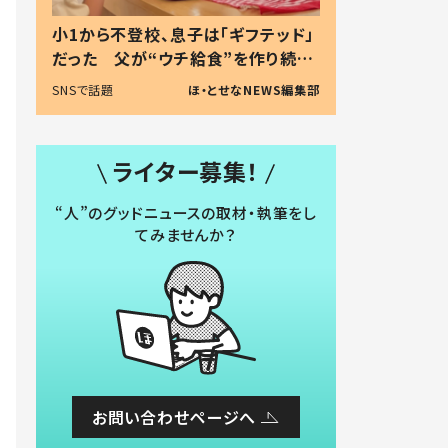
小1から不登校、息子は「ギフテッド」
だった 父が“ウチ給食”を作り続け
る理由とは #令和の親 #令和の子
SNSで話題
ほ・とせなNEWS編集部
ライター募集！
“人”のグッドニュースの取材・執筆をし
てみませんか？
お問い合わせページへ