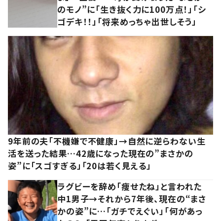
のモノ”に「生き抜く力に100万点！」「シ
ゴデキ！！」「将来めっちゃ出世しそう」
9年前の夫「不機嫌で不健康」→自然に逆らわない生
活を送った結果…42歳になった現在の”まさかの
姿”に「スゴすぎる」「20は若く見える」
ラグビーを辞め「痩せたね」と言われた
中1男子→それから7年後、現在の“まさ
かの姿”に…「ガチでえぐい」「何があっ