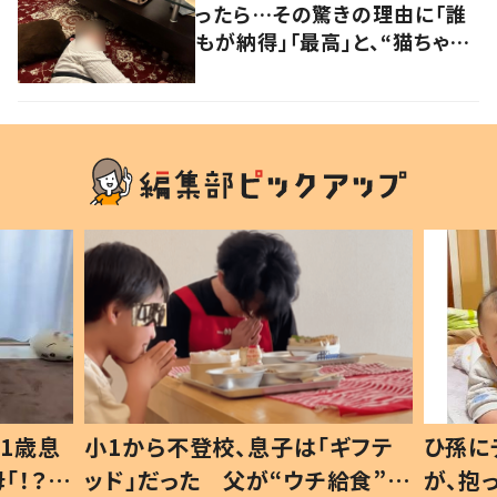
ったら…その驚きの理由に「誰
もが納得」「最高」と、“猫ちゃん
好きユーザー”からの共感集ま
る！
1歳息
小1から不登校、息子は「ギフテ
ひ孫に
「！？」
ッド」だった 父が“ウチ給食”を
が、抱