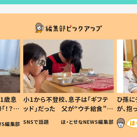
1歳息
小1から不登校、息子は「ギフテ
ひ孫に
「！？」
ッド」だった 父が“ウチ給食”を
が、抱
に「可愛
作り続ける理由とは #令和の親
「涙が
SNSで話題
ほ・とせなNEWS編集部
WS編集部
#令和の子
い」