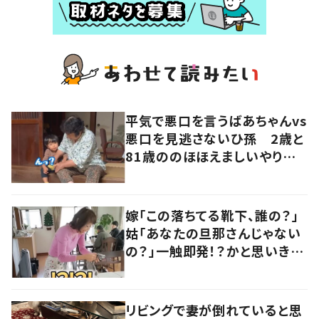
平気で悪口を言うばあちゃんvs
悪口を見逃さないひ孫 2歳と
81歳ののほほえましいやり取り
に「口悪いけど可愛い」の声
嫁「この落ちてる靴下、誰の？」
姑「あなたの旦那さんじゃない
の？」一触即発！？かと思いき
や…持ち主が判明し「声だして
大爆笑しちゃった」
リビングで妻が倒れていると思