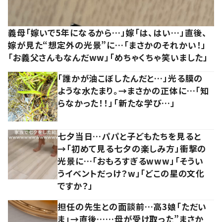
義母「嫁いで5年になるから…」嫁「は、はい…」直後、
嫁が見た“想定外の光景”に…「まさかのそれかい！」
「お義父さんもなんだww」「めちゃくちゃ笑いました」
「誰かが油こぼしたんだと…」光る膜の
ような水たまり。→まさかの正体に…「知
らなかった！！」「新たな学び…」
七夕当日…パパと子どもたちを見ると
→「初めて見る七夕の楽しみ方」衝撃の
光景に…「おもろすぎるwww」「そうい
うイベントだっけ？w」「どこの星の文化
ですか？」
担任の先生との面談前…高3娘「ただい
ま」→直後……母が受け取った”まさか