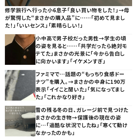
修学旅行へ行った小6息子「良い買い物をした！」→母
が驚愕した“まさかの購入品”に……「初めて見まし
た！」「いいセンス」「素晴らしい！」
小中高で男子校だった男性→学生の頃
の姿を見ると……「共学だったら絶対モ
テてた」まさかの光景に「今から告白し
に向かいます」「イケメンすぎ」
ファミマで…話題の“もっちり食感ドー
ナツ”を購入。→まさかの中身に190万
表示「イイこと聞いた」「気になってまし
た」「これかなり好き」
雪の残る冬の日、ガレージ前で見つけた
まさかの生き物→保護後の現在の姿
に…「過酷な状況でしたね」「寒くて動け
なかったのかも」