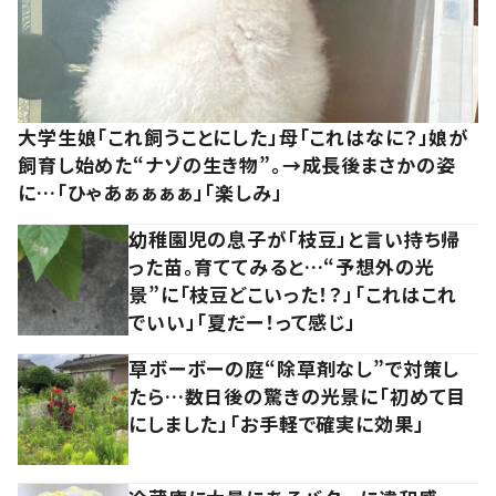
大学生娘「これ飼うことにした」母「これはなに？」娘が
飼育し始めた“ナゾの生き物”。→成長後まさかの姿
に…「ひゃあぁぁぁぁ」「楽しみ」
幼稚園児の息子が「枝豆」と言い持ち帰
った苗。育ててみると…“予想外の光
景”に「枝豆どこいった！？」「これはこれ
でいい」「夏だー！って感じ」
草ボーボーの庭“除草剤なし”で対策し
たら…数日後の驚きの光景に「初めて目
にしました」「お手軽で確実に効果」