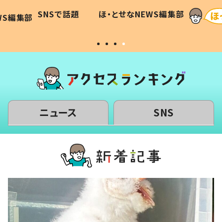
に「可愛
作り続ける理由とは #令和の親
「涙が
SNSで話題
ほ・とせなNEWS編集部
WS編集部
#令和の子
い」
ニュース
SNS