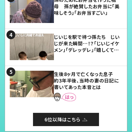
母 孫が絶賛したお弁当に「美
味しそう」「お弁当すごい」
じいじを駅で待つ孫たち じい
じが来た瞬間…！？「じいじイケ
メン」「デレッデレ」「嬉しくて可
愛くてたまらない」「幸せになれ
る」
生後8ヶ月で亡くなった息子
約3年半後、当時の妻の日記に
書いてあった本音とは
6位以降はこちら