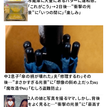
冷蔵庫に大量にあるバターに違和感。
「これがこう」→2日後…”衝撃の光
景”に「いつの間に」「楽しみ」
中2息子「傘の柄が壊れた」夫「修理するわ」その
後…”まさかすぎる光景”に「想像の斜め上だったｗ」
「魔改造やｗ」「むしろ盗難防止」
2人の娘と写真を撮るママ。しかし、背後
をよく見ると…“衝撃の光景”に「最高す