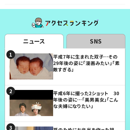
ニュース
SNS
平成7年に生まれた双子…その
29年後の姿に「漫画みたい」「素
敵すぎる」
平成6年に撮った2ショット 30
年後の姿に…「美男美女」「こん
な夫婦になりたい」
孫のためにお弁当を作った祖