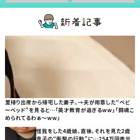
里帰り出産から帰宅した妻子。→夫が用意した“ベビ
ーベッド”を見ると…「英才教育が過ぎるww」「闘魂こ
められてるわぁ～ww」
怪我をした4歳娘。直後、それを見た2歳
息子の“衝撃の行動”に…254万回表示