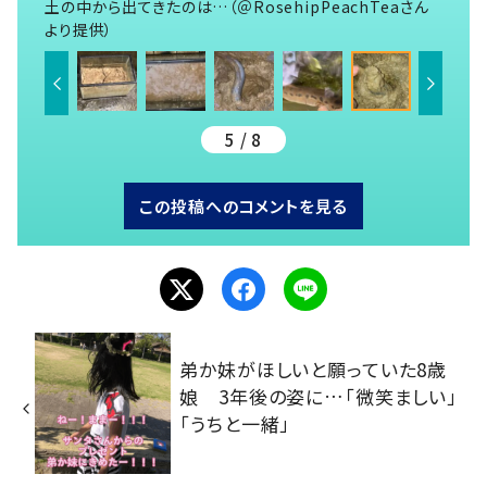
土の中から出てきたのは…（＠RosehipPeachTeaさん
より提供）
5 / 8
この投稿へのコメントを見る
弟か妹がほしいと願っていた8歳
娘 3年後の姿に…「微笑ましい」
「うちと一緒」