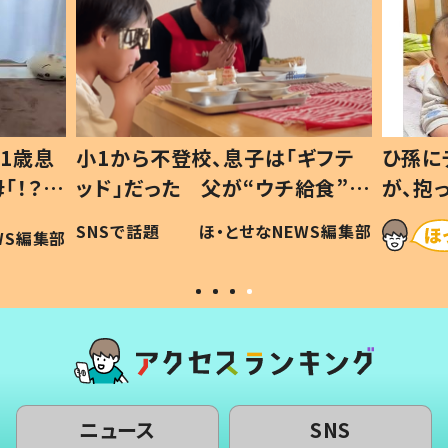
1歳息
小1から不登校、息子は「ギフテ
ひ孫に
「！？」
ッド」だった 父が“ウチ給食”を
が、抱
に「可愛
作り続ける理由とは #令和の親
「涙が
SNSで話題
ほ・とせなNEWS編集部
WS編集部
#令和の子
い」
ニュース
SNS