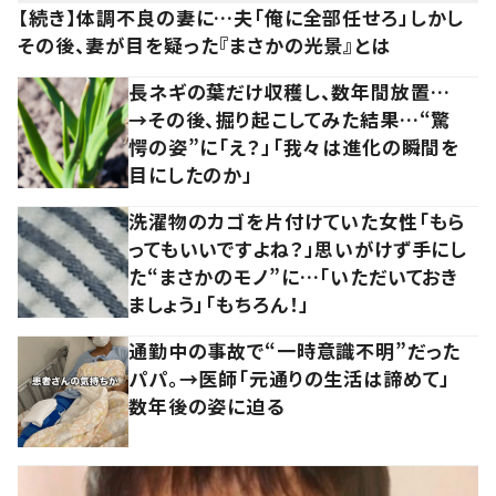
【続き】体調不良の妻に…夫「俺に全部任せろ」しかし
その後、妻が目を疑った『まさかの光景』とは
長ネギの葉だけ収穫し、数年間放置…
→その後、掘り起こしてみた結果…“驚
愕の姿”に「え？」「我々は進化の瞬間を
目にしたのか」
洗濯物のカゴを片付けていた女性「もら
ってもいいですよね？」思いがけず手にし
た“まさかのモノ”に…「いただいておき
ましょう」「もちろん！」
通勤中の事故で“一時意識不明”だった
パパ。→医師「元通りの生活は諦めて」
数年後の姿に迫る