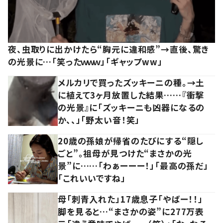
夜、虫取りに出かけたら“胸元に違和感”→直後、驚き
の光景に…「笑ったｗｗｗ」「ギャップww」
メルカリで買ったズッキーニの種。→土
に植えて3ヶ月放置した結果……『衝撃
の光景』に「ズッキーニも凶器になるの
か、、」「野太い音！笑」
20歳の孫娘が帰省のたびにする“隠し
ごと”。祖母が見つけた“まさかの光
景”に……「わぁーーー！」「最高の孫だ」
「これいいですね」
母「刺青入れた」17歳息子「やばー！！」
脚を見ると…“まさかの姿”に277万表