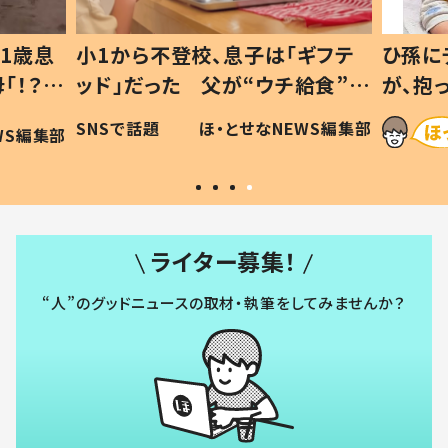
1歳息
小1から不登校、息子は「ギフテ
ひ孫に
「！？」
ッド」だった 父が“ウチ給食”を
が、抱
に「可愛
作り続ける理由とは #令和の親
「涙が
SNSで話題
ほ・とせなNEWS編集部
WS編集部
#令和の子
い」
ライター募集！
“人”のグッドニュースの取材・執筆をしてみませんか？