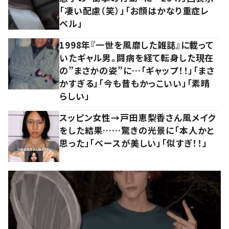
「凄い配慮（笑）」「お顔はかなり重症レ
ベル」
1998年『一世を風靡した雑誌』に載って
いたギャル男。闘病を経て転身した現在
の”まさかの姿”に…「ギャップ！！」「まさ
かすぎる」「今も昔もかっこいい」「素晴
らしい」
スッピン女性→戸田恵梨香さん風メイク
をした結果……驚きの光景に「本人かと
思った」「ベースが美しい」「似すぎ！！」