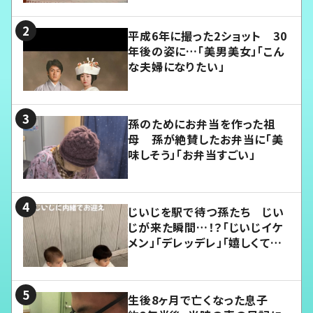
平成6年に撮った2ショット 30
年後の姿に…「美男美女」「こん
な夫婦になりたい」
孫のためにお弁当を作った祖
母 孫が絶賛したお弁当に「美
味しそう」「お弁当すごい」
じいじを駅で待つ孫たち じい
じが来た瞬間…！？「じいじイケ
メン」「デレッデレ」「嬉しくて可
愛くてたまらない」「幸せになれ
る」
生後8ヶ月で亡くなった息子