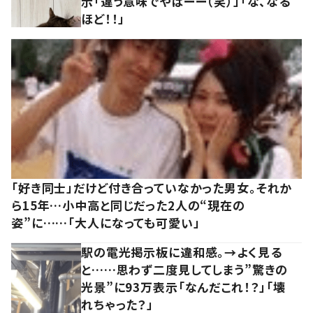
示「違う意味でやばーー（笑）」「な、なる
ほど！！」
「好き同士」だけど付き合っていなかった男女。それか
ら15年…小中高と同じだった2人の“現在の
姿”に……「大人になっても可愛い」
駅の電光掲示板に違和感。→よく見る
と……思わず二度見してしまう”驚きの
光景”に93万表示「なんだこれ！？」「壊
れちゃった？」