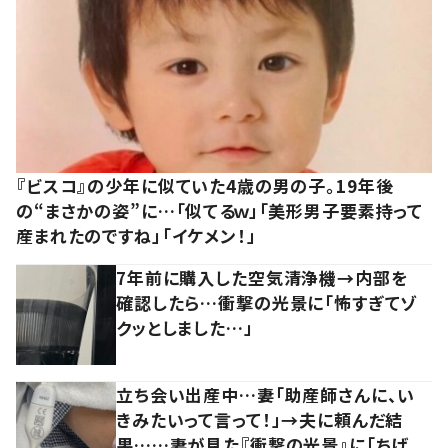
『ビスコ』の少年に似ていた4歳の男の子。19年後
の“まさかの姿”に…「似てるｗ」「美形男子要素持って
産まれたのですね」「イケメン！」
7年前に購入した空気清浄機→内部を
確認したら…衝撃の光景に「怖すぎてゾ
クッとしました…」
立ち会い出産中…妻「助産師さんに、い
きみたいって言って！」→夫に頼んだ結
果……妻が見た『衝撃の光景』に「ちげ