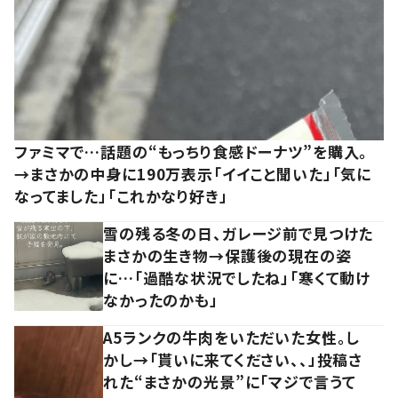
ファミマで…話題の“もっちり食感ドーナツ”を購入。
→まさかの中身に190万表示「イイこと聞いた」「気に
なってました」「これかなり好き」
雪の残る冬の日、ガレージ前で見つけた
まさかの生き物→保護後の現在の姿
に…「過酷な状況でしたね」「寒くて動け
なかったのかも」
A5ランクの牛肉をいただいた女性。し
かし→「貰いに来てください、、」投稿さ
れた“まさかの光景”に「マジで言うて