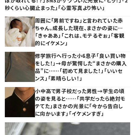
ぽが取れてる！？」SNSがザワついた光景に「ヒッ！」「2
秒くらい心臓止まった」「心霊写真より怖い」
周囲に「男前ですね」と言われていた赤
ちゃん。成長した現在、まさかの姿に…
「きゃああ」「これは、モテるぞぉ」「客観
的にイケメン」
修学旅行へ行った小6息子「良い買い物
をした！」→母が驚愕した“まさかの購入
品”に……「初めて見ました！」「いいセ
ンス」「素晴らしい！」
小中高で男子校だった男性→学生の頃
の姿を見ると……「共学だったら絶対モ
テてた」まさかの光景に「今から告白し
に向かいます」「イケメンすぎ」