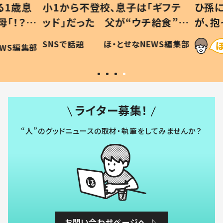
1歳息
小1から不登校、息子は「ギフテ
ひ孫に
「！？」
ッド」だった 父が“ウチ給食”を
が、抱
に「可愛
作り続ける理由とは #令和の親
「涙が
SNSで話題
ほ・とせなNEWS編集部
WS編集部
#令和の子
い」
ライター募集！
“人”のグッドニュースの取材・執筆をしてみませんか？
お問い合わせページへ