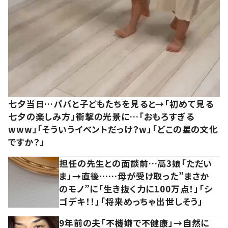
七夕当日…パパと子どもたちを見ると→「初めて見る
七夕の楽しみ方」衝撃の光景に…「おもろすぎる
www」「そういうイベントだっけ？w」「どこの星の文化
ですか？」
担任の先生との面談前…高3娘「ただい
ま」→直後……母が受け取った”まさか
のモノ”に「生き抜く力に100万点！」「シ
ゴデキ！！」「将来めっちゃ出世しそう」
9年前の夫「不機嫌で不健康」→自然に