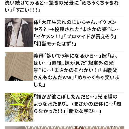
洗い続けてみると…驚きの光景に「めちゃくちゃきれ
い」「すごい！！！」
孫「大正生まれのじいちゃん、イケメン
やろ？」→投稿された“まさかの姿”に…
「イケメン！！」「ブロマイドが買えそう」
「相当モテたはず！」
義母「嫁いで5年になるから…」嫁「は、
はい…」直後、嫁が見た“想定外の光
景”に…「まさかのそれかい！」「お義父
さんもなんだww」「めちゃくちゃ笑いま
した」
「誰かが油こぼしたんだと…」光る膜の
ような水たまり。→まさかの正体に…「知
らなかった！！」「新たな学び…」