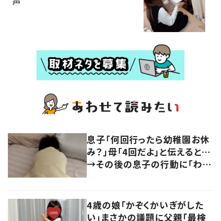
声
息子「何回行ったら幼稚園お休
み？」母「4回だよ」と伝えると…
→その後の息子の行動に「わか
るよその気持ち」「うちの子も！」
の声
4歳の娘「かぞくかいぎがした
い」まさかの議題に父親「最検