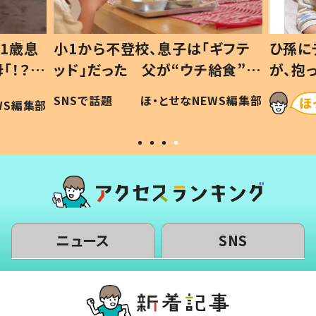
1歳息
小1から不登校、息子は「ギフテ
ひ孫に
「！？」
ッド」だった 父が“ウチ給食”を
が、抱
に「可愛
作り続ける理由とは #令和の親
「涙が
SNSで話題
ほ・とせなNEWS編集部
WS編集部
#令和の子
い」
ニュース
SNS