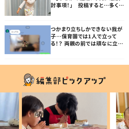
討事項！」 投稿すると…多くの
意見が寄せられる！
つかまり立ちしかできない我が
子…保育園では1人で立って
る！？ 両親の前では頑なに立た
ない1歳児が可愛すぎる…！