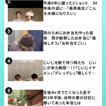
平成6年に撮った2ショット 30
年後の姿に…「美男美女」「こん
な夫婦になりたい」
孫のためにお弁当を作った祖
母 孫が絶賛したお弁当に「美
味しそう」「お弁当すごい」
じいじを駅で待つ孫たち じい
じが来た瞬間…！？「じいじイケ
メン」「デレッデレ」「嬉しくて可
愛くてたまらない」「幸せになれ
る」
生後8ヶ月で亡くなった息子
約3年半後、当時の妻の日記に
書いてあった本音とは