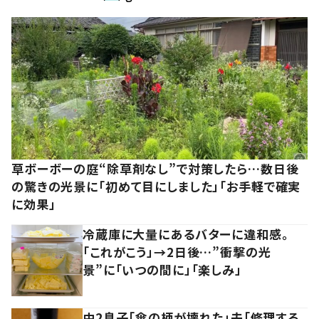
草ボーボーの庭“除草剤なし”で対策したら…数日後
の驚きの光景に「初めて目にしました」「お手軽で確実
に効果」
冷蔵庫に大量にあるバターに違和感。
「これがこう」→2日後…”衝撃の光
景”に「いつの間に」「楽しみ」
中2息子「傘の柄が壊れた」夫「修理する