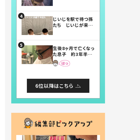
賛したお弁当に「美
味しそう」「お弁当す
ごい」
じいじを駅で待つ孫
たち じいじが来た
瞬間…！？「じいじイ
ケメン」「デレッデレ」
「嬉しくて可愛くてた
生後8ヶ月で亡くなっ
まらない」「幸せにな
た息子 約3年半
れる」
後、当時の妻の日記
に書いてあった本音
とは
6位以降はこちら