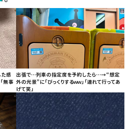
した感
出張で…列車の指定席を予約したら…→“想定
に「無事
外の光景”に「びっくりするｗｗ」「連れて行ってあ
げて笑」