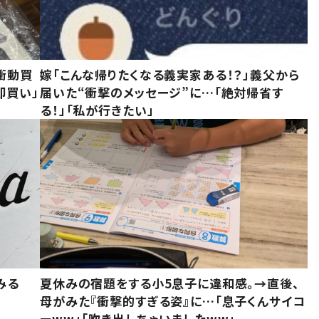
衝動買
嫁「こんな帰りたくなる義実家ある！？」義父から
即買い」
届いた“衝撃のメッセージ”に…「絶対帰省す
る！」「私が行きたい」
みる
夏休みの宿題をする小5息子に違和感。→直後、
母がみた『衝撃的すぎる姿』に…「息子くんサイコ
ーww」「吹き出しちゃいましたww」