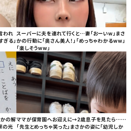
言われ
スーパーに夫を連れて行くと…妻「おーいw」まさ
すぎる」
かの行動に「奥さん美人！」「めっちゃわかるww」
「楽しそうww」
さかの解
ママが保育園へお迎えに→2歳息子を見たら……
撃の光
「先生とめっちゃ笑った」まさかの姿に「幼児しか