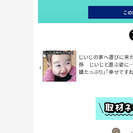
この
じいじの家へ遊びに来た
孫 じいじと遊ぶ姿に
嬌たっぷり」「幸せですね