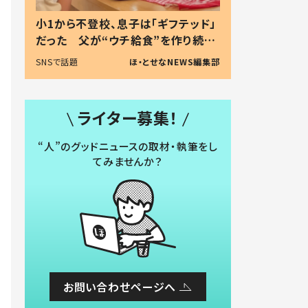
小1から不登校、息子は「ギフテッド」
だった 父が“ウチ給食”を作り続け
る理由とは #令和の親 #令和の子
SNSで話題
ほ・とせなNEWS編集部
ライター募集！
“人”のグッドニュースの取材・執筆をし
てみませんか？
お問い合わせページへ