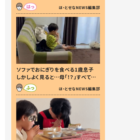
た本音とは
ほ・とせなNEWS編集部
ソファでおにぎりを食べる1歳息子
しかしよく見ると…母「！？」すべてを
察した母の投稿に「可愛いから許
ほ・とせなNEWS編集部
す！」「現行犯〜」