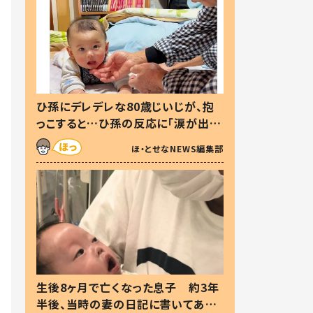
ひ孫にデレデレな80歳じいじが、抱
っこすると…ひ孫の反応に「涙が出ま
した」「可愛くて仕方ない」
ほ・とせなNEWS編集部
生後8ヶ月で亡くなった息子 約3年
半後、当時の妻の日記に書いてあっ