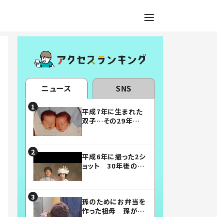
ニュース
SNS
平成7年に生まれた
双子…その29年後
の姿に「漫画みたい」
「素敵すぎる」
平成6年に撮った2シ
ョット 30年後の姿
に…「美男美女」「こ
んな夫婦になりた
い」
孫のためにお弁当を
作った祖母 孫が絶