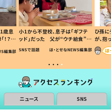
1歳息
小1から不登校、息子は「ギフテ
ひ孫に
「！？」
ッド」だった 父が“ウチ給食”を
が、抱
に「可愛
作り続ける理由とは #令和の親
「涙が
SNSで話題
ほ・とせなNEWS編集部
WS編集部
#令和の子
い」
ニュース
SNS