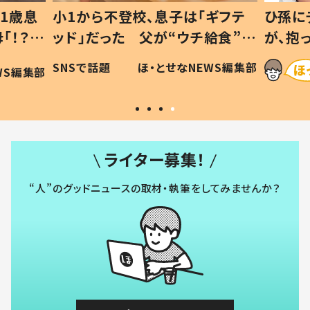
1歳息
小1から不登校、息子は「ギフテ
ひ孫に
「！？」
ッド」だった 父が“ウチ給食”を
が、抱
に「可愛
作り続ける理由とは #令和の親
「涙が
SNSで話題
ほ・とせなNEWS編集部
WS編集部
#令和の子
い」
ライター募集！
“人”のグッドニュースの取材・執筆をしてみませんか？