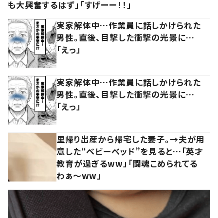
も大興奮するはず」「すげーー！！」
実家解体中…作業員に話しかけられた
男性。直後、目撃した衝撃の光景に…
「えっ」
実家解体中…作業員に話しかけられた
男性。直後、目撃した衝撃の光景に…
「えっ」
里帰り出産から帰宅した妻子。→夫が用
意した“ベビーベッド”を見ると…「英才
教育が過ぎるww」「闘魂こめられてる
わぁ～ww」