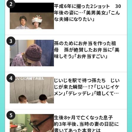
平成6年に撮った2ショット 30
年後の姿に…「美男美女」「こん
な夫婦になりたい」
孫のためにお弁当を作った祖
母 孫が絶賛したお弁当に「美
味しそう」「お弁当すごい」
じいじを駅で待つ孫たち じい
じが来た瞬間…！？「じいじイケ
メン」「デレッデレ」「嬉しくて可
愛くてたまらない」「幸せになれ
る」
生後8ヶ月で亡くなった息子
約3年半後、当時の妻の日記に
書いてあった本音とは