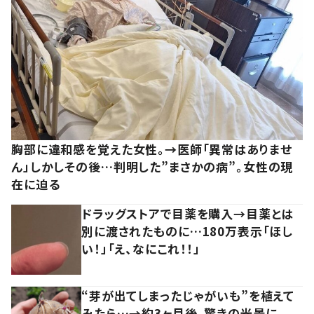
胸部に違和感を覚えた女性。→医師「異常はありませ
ん」しかしその後…判明した”まさかの病”。女性の現
在に迫る
ドラッグストアで目薬を購入→目薬とは
別に渡されたものに…180万表示「ほし
い！」「え、なにこれ！！」
“芽が出てしまったじゃがいも”を植えて
みたら…→約3ヶ月後、驚きの光景に