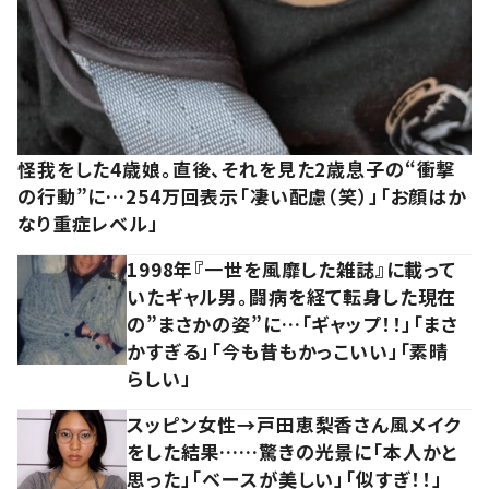
怪我をした4歳娘。直後、それを見た2歳息子の“衝撃
の行動”に…254万回表示「凄い配慮（笑）」「お顔はか
なり重症レベル」
1998年『一世を風靡した雑誌』に載って
いたギャル男。闘病を経て転身した現在
の”まさかの姿”に…「ギャップ！！」「まさ
かすぎる」「今も昔もかっこいい」「素晴
らしい」
スッピン女性→戸田恵梨香さん風メイク
をした結果……驚きの光景に「本人かと
思った」「ベースが美しい」「似すぎ！！」