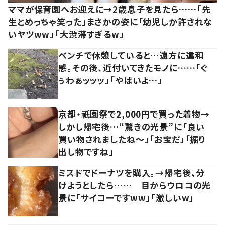
ママが保育園へお迎えに→2歳息子を見たら……「先
生とめっちゃ笑った」まさかの姿に「幼児しか許されな
いヤツww」「大渋滞すぎるw」
ベンチで休憩していると…遠方に違和
感。その後、近付いてきたモノに……「ぐ
ぅわぁッッッ」「やばいよ…」
京都・祇園祭で2,000円で買った着物→
しかし帰宅後…“驚きの光景”に「良い
買い物されましたね～」「お宝だ」「掘り
出し物ですね」
ミスドでドーナツを購入。→帰宅後、分
けようとしたら…… 目からウロコの光
景に「サイコーですww」「激しいw」