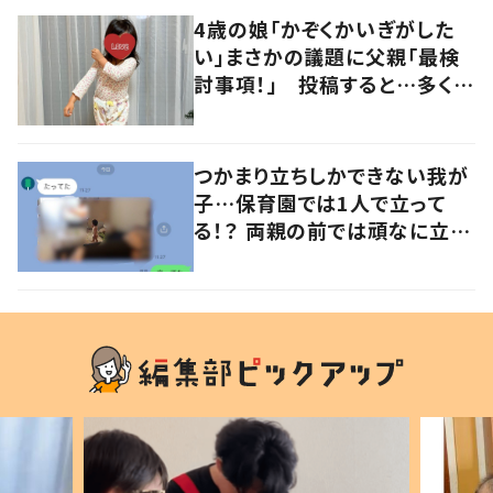
4歳の娘「かぞくかいぎがした
い」まさかの議題に父親「最検
討事項！」 投稿すると…多くの
意見が寄せられる！
つかまり立ちしかできない我が
子…保育園では1人で立って
る！？ 両親の前では頑なに立た
ない1歳児が可愛すぎる…！