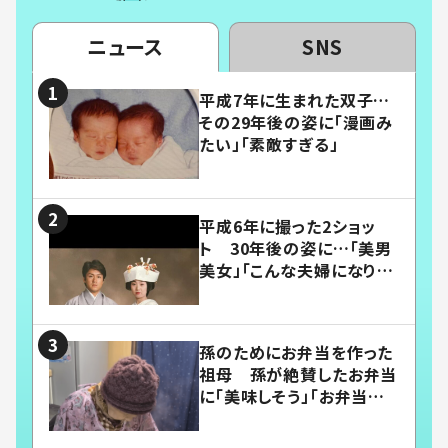
ニュース
SNS
平成7年に生まれた双子…
その29年後の姿に「漫画み
たい」「素敵すぎる」
平成6年に撮った2ショッ
ト 30年後の姿に…「美男
美女」「こんな夫婦になりた
い」
孫のためにお弁当を作った
祖母 孫が絶賛したお弁当
に「美味しそう」「お弁当すご
い」