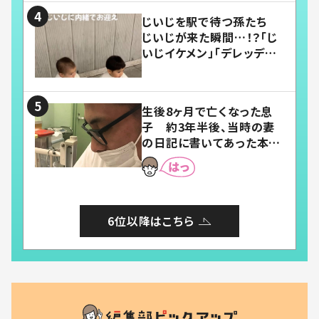
じいじを駅で待つ孫たち
じいじが来た瞬間…！？「じ
いじイケメン」「デレッデレ」
「嬉しくて可愛くてたまらな
い」「幸せになれる」
生後8ヶ月で亡くなった息
子 約3年半後、当時の妻
の日記に書いてあった本音
とは
6位以降はこちら