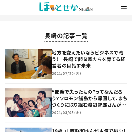
長崎の記事一覧
地方を変えたいならビジネスで戦
う！ 長崎で起業家たちを育てる経
営者の目指す未来
2021/07/20（火）
“開発で失ったもの”ってなんだろ
う？ソロモン諸島から帰国して、まち
づくりに取り組む渡辺督郎さんが見
つけた「ほんとうの豊かさ」とは？
2021/03/05（金）
19歳、山西咲和さんが本気で挑む！