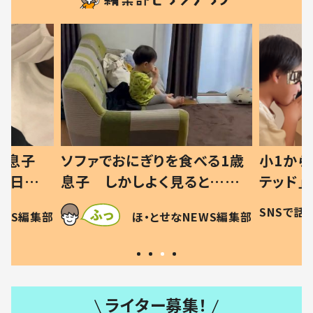
った息子
ソファでおにぎりを食べる1歳
小1から
の日記に
息子 しかしよく見ると…母
テッド」
は
「！？」すべてを察した母の投稿
食”を作
SNSで話
EWS編集部
ほ・とせなNEWS編集部
に「可愛いから許す！」「現行
和の親 
犯〜」
ライター募集！