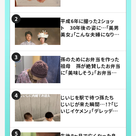
平成6年に撮った2ショッ
ト 30年後の姿に…「美男
美女」「こんな夫婦になりた
い」
孫のためにお弁当を作った
祖母 孫が絶賛したお弁当
に「美味しそう」「お弁当すご
い」
じいじを駅で待つ孫たち
じいじが来た瞬間…！？「じ
いじイケメン」「デレッデレ」
「嬉しくて可愛くてたまらな
い」「幸せになれる」
生後8ヶ月で亡くなった息