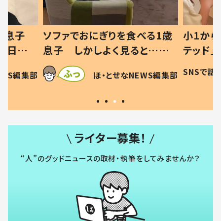
を食べる1歳
小1から不登校、息子は「ギフ
ひ
く見ると…母
テッド」だった 父が“ウチ給
が
察した母の投稿
食”を作り続ける理由とは #令
に
SNSで話題
ほ・とせなNEWS編集部
せなNEWS編集部
す！」「現行
和の親 #令和の子
方
ライター募集！
“人”のグッドニュースの取材・執筆をしてみませんか？