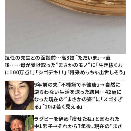
担任の先生との面談前…高3娘「ただいま」→直
後……母が受け取った”まさかのモノ”に「生き抜く力
に100万点！」「シゴデキ！！」「将来めっちゃ出世しそう」
9年前の夫「不機嫌で不健康」→自然に
逆らわない生活を送った結果…42歳に
なった現在の”まさかの姿”に「スゴすぎ
る」「20は若く見える」
ラグビーを辞め「痩せたね」と言われた
中1男子→それから7年後、現在の“まさ