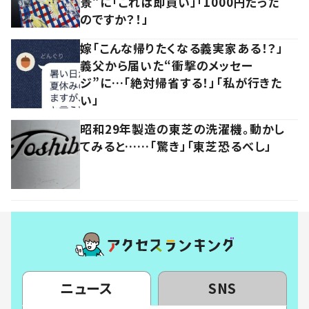
景”に「これは即買い」「1000円だった
のですか？！」
嫁「こんな帰りたくなる義実家ある！？」
義父から届いた“衝撃のメッセー
ジ”に…「絶対帰省する！」「私が行きた
い」
昭和29年製造の東芝の洗濯機。動かし
てみると……「驚き」「東芝恐るべし」
ニュース
SNS