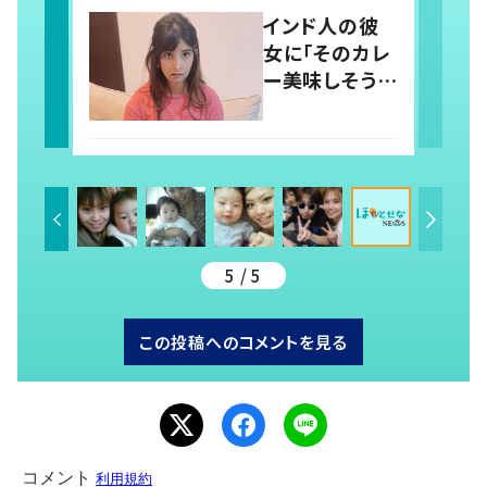
意味を知り…
インド人の彼
「しかたない」
女に「そのカレ
「気持ちが大
ー美味しそう」
事」
と言うと…？
→インドと日本
の“カレーの認
識”に驚きの
声！
5 / 5
この投稿へのコメントを見る