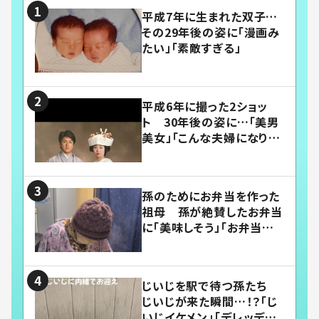
平成7年に生まれた双子…
その29年後の姿に「漫画み
たい」「素敵すぎる」
平成6年に撮った2ショッ
ト 30年後の姿に…「美男
美女」「こんな夫婦になりた
い」
孫のためにお弁当を作った
祖母 孫が絶賛したお弁当
に「美味しそう」「お弁当すご
い」
じいじを駅で待つ孫たち
じいじが来た瞬間…！？「じ
いじイケメン」「デレッデレ」