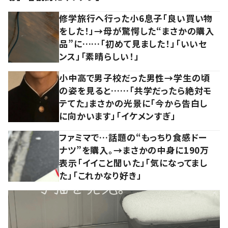
修学旅行へ行った小6息子「良い買い物
をした！」→母が驚愕した“まさかの購入
品”に……「初めて見ました！」「いいセ
ンス」「素晴らしい！」
小中高で男子校だった男性→学生の頃
の姿を見ると……「共学だったら絶対モ
テてた」まさかの光景に「今から告白し
に向かいます」「イケメンすぎ」
ファミマで…話題の“もっちり食感ドー
ナツ”を購入。→まさかの中身に190万
表示「イイこと聞いた」「気になってまし
た」「これかなり好き」