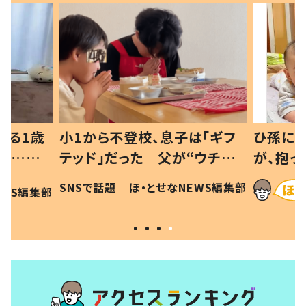
べる1歳
小1から不登校、息子は「ギフ
ひ孫にデ
と…母
テッド」だった 父が“ウチ給
が、抱っ
母の投稿
食”を作り続ける理由とは #令
に「涙が
SNSで話題
ほ・とせなNEWS編集部
EWS編集部
「現行
和の親 #令和の子
方ない」