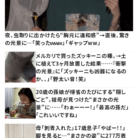
夜、虫取りに出かけたら“胸元に違和感”→直後、驚き
の光景に…「笑ったｗｗｗ」「ギャップww」
メルカリで買ったズッキーニの種。→土
に植えて3ヶ月放置した結果……『衝撃
の光景』に「ズッキーニも凶器になるの
か、、」「野太い音！笑」
20歳の孫娘が帰省のたびにする“隠し
ごと”。祖母が見つけた“まさかの光
景”に……「わぁーーー！」「最高の孫だ」
「これいいですね」
母「刺青入れた」17歳息子「やばー！！」
脚を見ると…“まさかの姿”に277万表