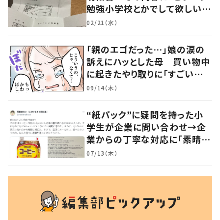
勉強小学校とかでして欲しい」
「社会勉強になりますね」の声
02/21（水）
「親のエゴだった…」娘の涙の
訴えにハッとした母 買い物中
に起きたやり取りに「すごい分
かる」「改めて気付かされた」
09/14（木）
“紙パック”に疑問を持った小
学生が企業に問い合わせ→企
業からの丁寧な対応に「素晴ら
しい」の声
07/13（木）