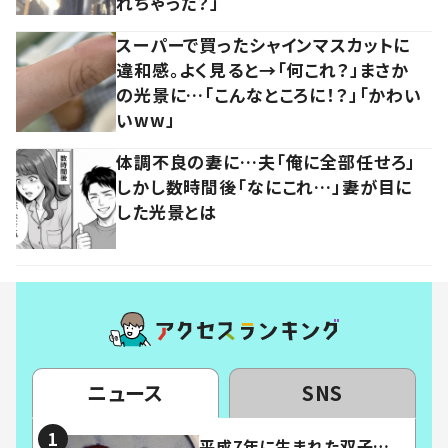
れちゃった？」
スーパーで買ったシャインマスカットに
違和感。よく見ると→「何これ？」まさか
の光景に…「こんなところに！？」「かわい
いww」
体調不良の妻に…夫「俺に全部任せろ」
しかし数時間後「なにこれ…」妻が目に
した光景とは
ニュース
SNS
平成7年に生まれた双子…