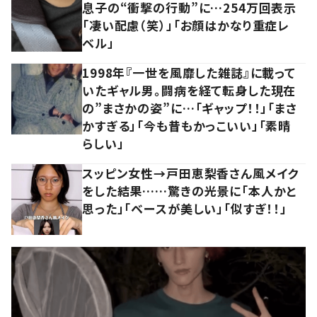
息子の“衝撃の行動”に…254万回表示
「凄い配慮（笑）」「お顔はかなり重症レ
ベル」
1998年『一世を風靡した雑誌』に載って
いたギャル男。闘病を経て転身した現在
の”まさかの姿”に…「ギャップ！！」「まさ
かすぎる」「今も昔もかっこいい」「素晴
らしい」
スッピン女性→戸田恵梨香さん風メイク
をした結果……驚きの光景に「本人かと
思った」「ベースが美しい」「似すぎ！！」