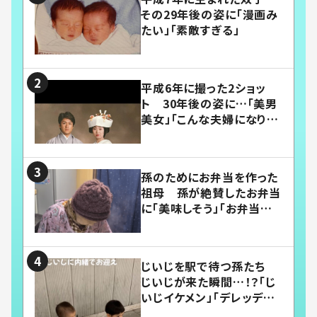
その29年後の姿に「漫画み
たい」「素敵すぎる」
平成6年に撮った2ショッ
ト 30年後の姿に…「美男
美女」「こんな夫婦になりた
い」
孫のためにお弁当を作った
祖母 孫が絶賛したお弁当
に「美味しそう」「お弁当すご
い」
じいじを駅で待つ孫たち
じいじが来た瞬間…！？「じ
いじイケメン」「デレッデレ」
「嬉しくて可愛くてたまらな