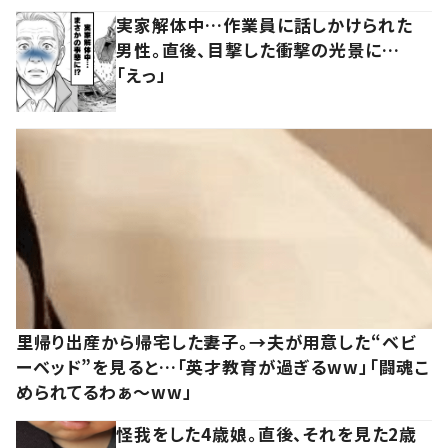
実家解体中…作業員に話しかけられた
男性。直後、目撃した衝撃の光景に…
「えっ」
里帰り出産から帰宅した妻子。→夫が用意した“ベビ
ーベッド”を見ると…「英才教育が過ぎるww」「闘魂こ
められてるわぁ～ww」
怪我をした4歳娘。直後、それを見た2歳