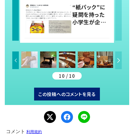
取りに「すごい
“紙パック”に
分かる」「改め
疑問を持った
て気付かされ
小学生が企業
た」
に問い合わせ
→企業からの
丁寧な対応に
「素晴らしい」
の声
10 / 10
この投稿へのコメントを見る