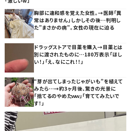
「激しいw」
胸部に違和感を覚えた女性。→医師「異
常はありません」しかしその後…判明し
た”まさかの病”。女性の現在に迫る
ドラッグストアで目薬を購入→目薬とは
別に渡されたものに…180万表示「ほし
い！」「え、なにこれ！！」
“芽が出てしまったじゃがいも”を植えて
みたら…→約3ヶ月後、驚きの光景に
「捨てるのやめたｗｗ」「育ててみたいで
す！」