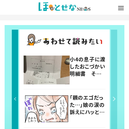
小4の息子に渡
したおこづかい
明細書 その
内容に「こうい
う勉強小学校
とかでして欲し
「親のエゴだっ
い」「社会勉強
た…」娘の涙の
になりますね」
訴えにハッとし
の声
た母 買い物
中に起きたやり