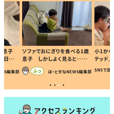
べる1歳
小1から不登校、息子は「ギフ
ひ孫にデ
と…母
テッド」だった 父が“ウチ給
が、抱っ
母の投稿
食”を作り続ける理由とは #令
に「涙が
SNSで話題
ほ・とせなNEWS編集部
EWS編集部
「現行
和の親 #令和の子
方ない」