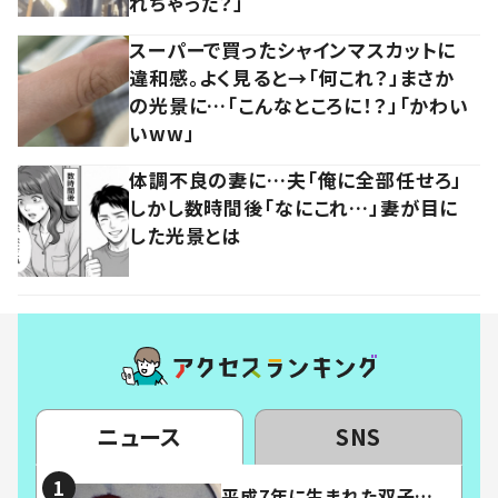
れちゃった？」
スーパーで買ったシャインマスカットに
違和感。よく見ると→「何これ？」まさか
の光景に…「こんなところに！？」「かわい
いww」
体調不良の妻に…夫「俺に全部任せろ」
しかし数時間後「なにこれ…」妻が目に
した光景とは
ニュース
SNS
平成7年に生まれた双子…