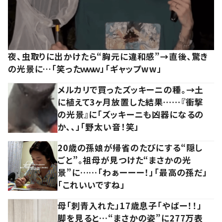
夜、虫取りに出かけたら“胸元に違和感”→直後、驚き
の光景に…「笑ったｗｗｗ」「ギャップww」
メルカリで買ったズッキーニの種。→土
に植えて3ヶ月放置した結果……『衝撃
の光景』に「ズッキーニも凶器になるの
か、、」「野太い音！笑」
20歳の孫娘が帰省のたびにする“隠し
ごと”。祖母が見つけた“まさかの光
景”に……「わぁーーー！」「最高の孫だ」
「これいいですね」
母「刺青入れた」17歳息子「やばー！！」
脚を見ると…“まさかの姿”に277万表