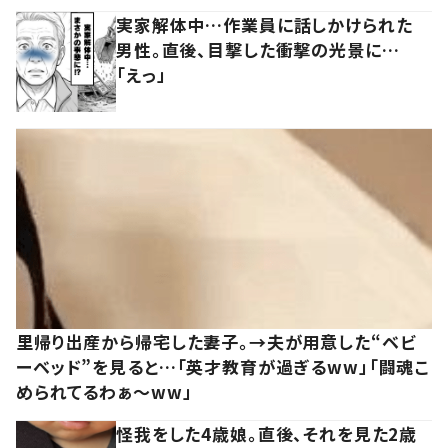
実家解体中…作業員に話しかけられた
男性。直後、目撃した衝撃の光景に…
「えっ」
里帰り出産から帰宅した妻子。→夫が用意した“ベビ
ーベッド”を見ると…「英才教育が過ぎるww」「闘魂こ
められてるわぁ～ww」
怪我をした4歳娘。直後、それを見た2歳