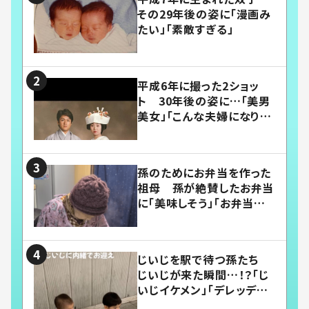
その29年後の姿に「漫画み
たい」「素敵すぎる」
平成6年に撮った2ショッ
ト 30年後の姿に…「美男
美女」「こんな夫婦になりた
い」
孫のためにお弁当を作った
祖母 孫が絶賛したお弁当
に「美味しそう」「お弁当すご
い」
じいじを駅で待つ孫たち
じいじが来た瞬間…！？「じ
いじイケメン」「デレッデレ」
「嬉しくて可愛くてたまらな