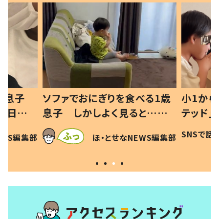
べる1歳
小1から不登校、息子は「ギフ
ひ孫にデ
と…母
テッド」だった 父が“ウチ給
が、抱っ
母の投稿
食”を作り続ける理由とは #令
に「涙が
SNSで話題
ほ・とせなNEWS編集部
EWS編集部
「現行
和の親 #令和の子
方ない」