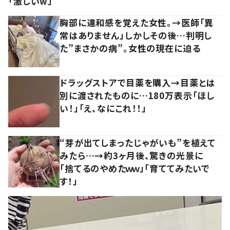
「激しいw」
胸部に違和感を覚えた女性。→医師「異
常はありません」しかしその後…判明し
た”まさかの病”。女性の現在に迫る
ドラッグストアで目薬を購入→目薬とは
別に渡されたものに…180万表示「ほし
い！」「え、なにこれ！！」
“芽が出てしまったじゃがいも”を植えて
みたら…→約3ヶ月後、驚きの光景に
「捨てるのやめたｗｗ」「育ててみたいで
す！」