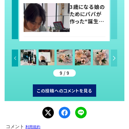
とかでして欲し
3歳になる娘の
い」「社会勉強
ためにパパが
になりますね」
作った“誕生日
の声
用ドレス” そ
の出来上がり
に「素敵パパ選
手権優勝」「パ
パさんカッコ
いい」の声
9 / 9
この投稿へのコメントを見る