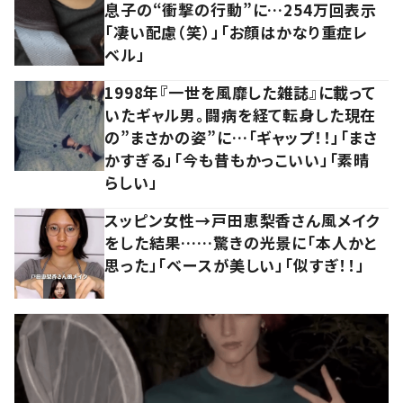
息子の“衝撃の行動”に…254万回表示
「凄い配慮（笑）」「お顔はかなり重症レ
ベル」
1998年『一世を風靡した雑誌』に載って
いたギャル男。闘病を経て転身した現在
の”まさかの姿”に…「ギャップ！！」「まさ
かすぎる」「今も昔もかっこいい」「素晴
らしい」
スッピン女性→戸田恵梨香さん風メイク
をした結果……驚きの光景に「本人かと
思った」「ベースが美しい」「似すぎ！！」