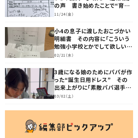
の声 書き始めたことで“育児
に変化”も
11/24（金）
小4の息子に渡したおこづかい
明細書 その内容に「こういう
勉強小学校とかでして欲しい」
「社会勉強になりますね」の声
02/21（水）
3歳になる娘のためにパパが作
った“誕生日用ドレス” その
出来上がりに「素敵パパ選手権
優勝」「パパさんカッコいい」の
03/02（土）
声