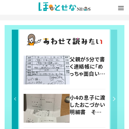
父親が5分で書
く連絡帳に「め
っちゃ面白い」
「楽しい連絡
帳」の声 書き
始めたこと
小4の息子に渡
で“育児に変
したおこづかい
化”も
明細書 その
内容に「こうい
う勉強小学校