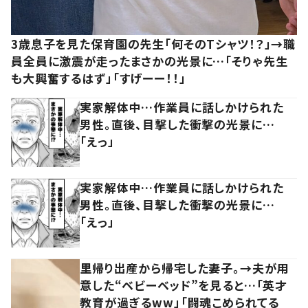
3歳息子を見た保育園の先生「何そのTシャツ！？」→職
員全員に激震が走ったまさかの光景に…「そりゃ先生
も大興奮するはず」「すげーー！！」
実家解体中…作業員に話しかけられた
男性。直後、目撃した衝撃の光景に…
「えっ」
実家解体中…作業員に話しかけられた
男性。直後、目撃した衝撃の光景に…
「えっ」
里帰り出産から帰宅した妻子。→夫が用
意した“ベビーベッド”を見ると…「英才
教育が過ぎるww」「闘魂こめられてる