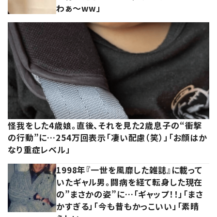
わぁ～ww」
怪我をした4歳娘。直後、それを見た2歳息子の“衝撃
の行動”に…254万回表示「凄い配慮（笑）」「お顔はか
なり重症レベル」
1998年『一世を風靡した雑誌』に載って
いたギャル男。闘病を経て転身した現在
の”まさかの姿”に…「ギャップ！！」「まさ
かすぎる」「今も昔もかっこいい」「素晴