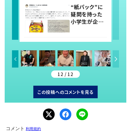
取りに「すごい
“紙パック”に
分かる」「改め
疑問を持った
て気付かされ
小学生が企業
た」
に問い合わせ
→企業からの
丁寧な対応に
「素晴らしい」
の声
12 / 12
この投稿へのコメントを見る