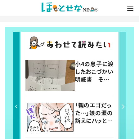
小4の息子に渡
したおこづかい
明細書 その
内容に「こうい
う勉強小学校
とかでして欲し
「親のエゴだっ
い」「社会勉強
た…」娘の涙の
になりますね」
訴えにハッとし
の声
た母 買い物
中に起きたやり