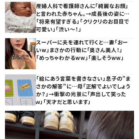
産婦人科で看護師さんに「綺麗なお顔」
と言われた赤ちゃん。→成長後の姿に…
「将来有望すぎる」「クリクリのお目目で
可愛い」「渋い～！」
スーパーに夫を連れて行くと…妻「おー
いw」まさかの行動に「奥さん美人！」
「めっちゃわかるww」「楽しそうww」
「絵にあう言葉を書きなさい」息子の”ま
さかの解答”に…母「正解でよいでしょう
か？」→衝撃の光景に「声出して笑った
ｗ」「天才だと思います」