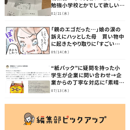
勉強小学校とかでして欲しい」
「社会勉強になりますね」の声
02/21（水）
「親のエゴだった…」娘の涙の
訴えにハッとした母 買い物中
に起きたやり取りに「すごい分
かる」「改めて気付かされた」
09/14（木）
“紙パック”に疑問を持った小
学生が企業に問い合わせ→企
業からの丁寧な対応に「素晴ら
しい」の声
07/13（木）