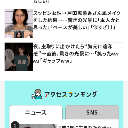
らしい」
スッピン女性→戸田恵梨香さん風メイク
をした結果……驚きの光景に「本人かと
思った」「ベースが美しい」「似すぎ！！」
夜、虫取りに出かけたら“胸元に違和
感”→直後、驚きの光景に…「笑ったｗｗ
ｗ」「ギャップww」
ニュース
SNS
平成7年に生まれた双子…