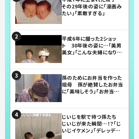
その29年後の姿に「漫画み
たい」「素敵すぎる」
平成6年に撮った2ショッ
ト 30年後の姿に…「美男
美女」「こんな夫婦になりた
い」
孫のためにお弁当を作った
祖母 孫が絶賛したお弁当
に「美味しそう」「お弁当すご
い」
じいじを駅で待つ孫たち
じいじが来た瞬間…！？「じ
いじイケメン」「デレッデレ」
「嬉しくて可愛くてたまらな