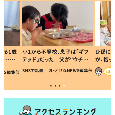
べる1歳
小1から不登校、息子は「ギフ
ひ孫にデ
と…母
テッド」だった 父が“ウチ給
が、抱っ
母の投稿
食”を作り続ける理由とは #令
に「涙が
SNSで話題
ほ・とせなNEWS編集部
EWS編集部
「現行
和の親 #令和の子
方ない」