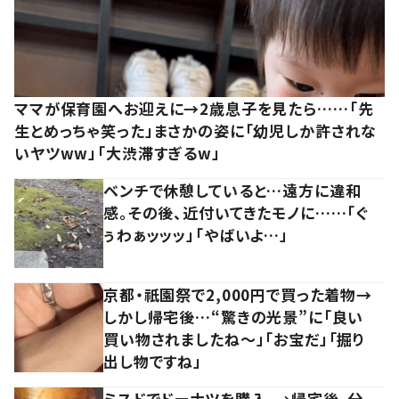
ママが保育園へお迎えに→2歳息子を見たら……「先
生とめっちゃ笑った」まさかの姿に「幼児しか許されな
いヤツww」「大渋滞すぎるw」
ベンチで休憩していると…遠方に違和
感。その後、近付いてきたモノに……「ぐ
ぅわぁッッッ」「やばいよ…」
京都・祇園祭で2,000円で買った着物→
しかし帰宅後…“驚きの光景”に「良い
買い物されましたね～」「お宝だ」「掘り
出し物ですね」
ミスドでドーナツを購入。→帰宅後、分