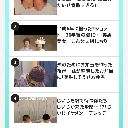
たい」「素敵すぎる」
平成6年に撮った2ショッ
ト 30年後の姿に…「美男
美女」「こんな夫婦になりた
い」
孫のためにお弁当を作った
祖母 孫が絶賛したお弁当
に「美味しそう」「お弁当すご
い」
じいじを駅で待つ孫たち
じいじが来た瞬間…！？「じ
いじイケメン」「デレッデレ」
「嬉しくて可愛くてたまらな
い」「幸せになれる」