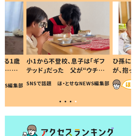
べる1歳
小1から不登校、息子は「ギフ
ひ孫にデ
と…母
テッド」だった 父が“ウチ給
が、抱っ
母の投稿
食”を作り続ける理由とは #令
に「涙が
SNSで話題
ほ・とせなNEWS編集部
EWS編集部
「現行
和の親 #令和の子
方ない」