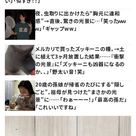
い」「似すぎ！！」
夜、虫取りに出かけたら“胸元に違和
感”→直後、驚きの光景に…「笑ったｗｗ
ｗ」「ギャップww」
メルカリで買ったズッキーニの種。→土
に植えて3ヶ月放置した結果……『衝撃
の光景』に「ズッキーニも凶器になるの
か、、」「野太い音！笑」
20歳の孫娘が帰省のたびにする“隠し
ごと”。祖母が見つけた“まさかの光
景”に……「わぁーーー！」「最高の孫だ」
「これいいですね」