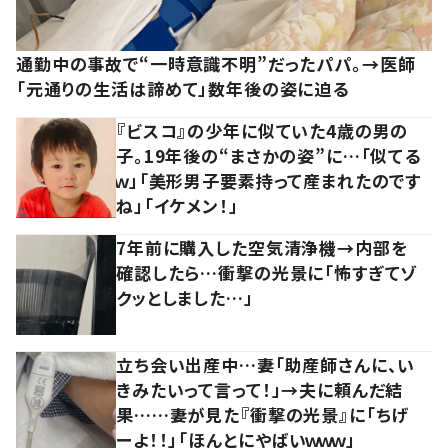
通勤中の事故で“一時意識不明”だったパパ。→医師
「元通りの生活は諦めて」数年後の姿に迫る
『ビスコ』の少年に似ていた4歳の男の
子。19年後の“まさかの姿”に…「似てる
ｗ」「美形男子要素持って産まれたのです
ね」「イケメン！」
7年前に購入した空気清浄機→内部を
確認したら…衝撃の光景に「怖すぎてゾ
クッとしました…」
立ち会い出産中…妻「助産師さんに、い
きみたいって言って！」→夫に頼んだ結
果……妻が見た『衝撃の光景』に「ちげ
ーよ！！」「ほんとにやばいｗｗｗ」