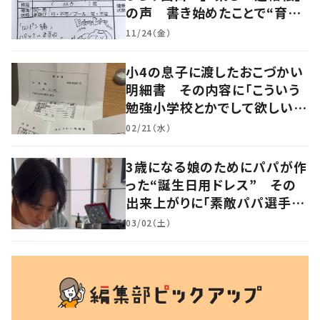
の声 書き始めたことで“育児
に変化”も
11/24（金）
小4の息子に渡したおこづかい
明細書 その内容に「こういう
勉強小学校とかでして欲しい」
「社会勉強になりますね」の声
02/21（水）
3歳になる娘のためにパパが作
った“誕生日用ドレス” その
出来上がりに「素敵パパ選手権
優勝」「パパさんカッコいい」の
03/02（土）
声