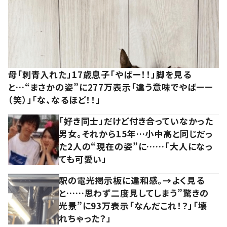
母「刺青入れた」17歳息子「やばー！！」脚を見る
と…“まさかの姿”に277万表示「違う意味でやばーー
（笑）」「な、なるほど！！」
「好き同士」だけど付き合っていなかった
男女。それから15年…小中高と同じだっ
た2人の“現在の姿”に……「大人になっ
ても可愛い」
駅の電光掲示板に違和感。→よく見る
と……思わず二度見してしまう”驚きの
光景”に93万表示「なんだこれ！？」「壊
れちゃった？」