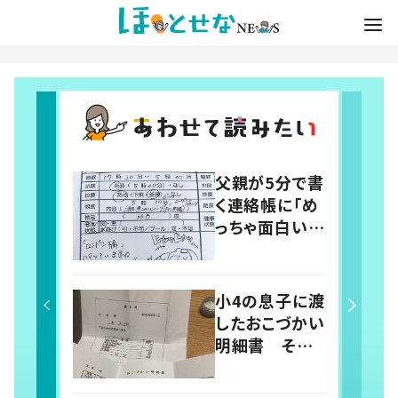
父親が5分で書
く連絡帳に「め
っちゃ面白い」
「楽しい連絡
帳」の声 書き
始めたこと
小4の息子に渡
で“育児に変
したおこづかい
化”も
明細書 その
内容に「こうい
う勉強小学校