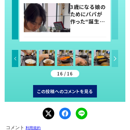
とかでして欲し
3歳になる娘の
い」「社会勉強
ためにパパが
になりますね」
作った“誕生日
の声
用ドレス” そ
の出来上がり
に「素敵パパ選
手権優勝」「パ
パさんカッコ
いい」の声
16 / 16
この投稿へのコメントを見る