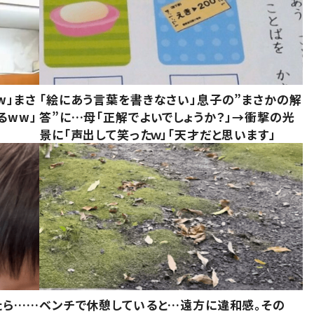
w」まさ
「絵にあう言葉を書きなさい」息子の”まさかの解
るww」
答”に…母「正解でよいでしょうか？」→衝撃の光
景に「声出して笑ったｗ」「天才だと思います」
たら……
ベンチで休憩していると…遠方に違和感。その