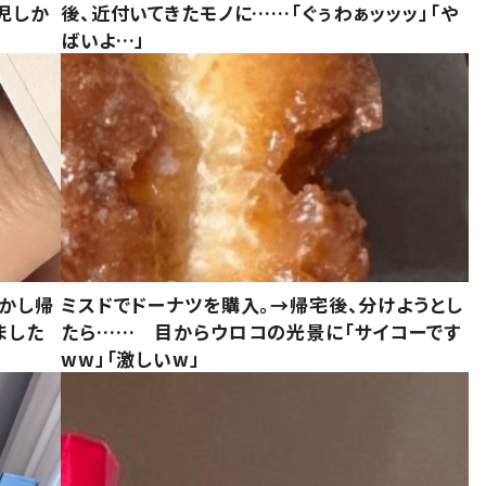
児しか
後、近付いてきたモノに……「ぐぅわぁッッッ」「や
ばいよ…」
しかし帰
ミスドでドーナツを購入。→帰宅後、分けようとし
ました
たら…… 目からウロコの光景に「サイコーです
ww」「激しいw」