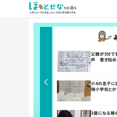
父親が5分で
声 書き始め
小4の息子に
強小学校とか
3歳になる娘