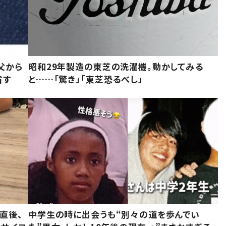
父から
昭和29年製造の東芝の洗濯機。動かしてみる
省す
と……「驚き」「東芝恐るべし」
直後、
中学生の時に出会うも“別々の道を歩んでい