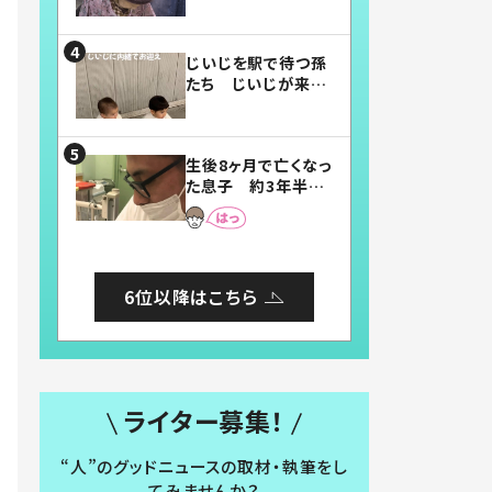
賛したお弁当に「美
味しそう」「お弁当す
ごい」
じいじを駅で待つ孫
たち じいじが来た
瞬間…！？「じいじイ
ケメン」「デレッデレ」
「嬉しくて可愛くてた
生後8ヶ月で亡くなっ
まらない」「幸せにな
た息子 約3年半
れる」
後、当時の妻の日記
に書いてあった本音
とは
6位以降はこちら
ライター募集！
“人”のグッドニュースの取材・執筆をし
てみませんか？