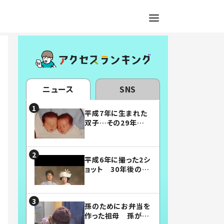
ニュース
SNS
平成7年に生まれた
双子…その29年後
の姿に「漫画みたい」
「素敵すぎる」
平成6年に撮った2シ
ョット 30年後の姿
に…「美男美女」「こ
んな夫婦になりた
い」
孫のためにお弁当を
作った祖母 孫が絶