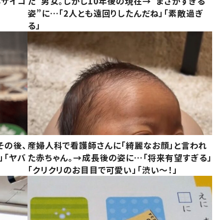
んサイコ
た”男女。しかし10年後の現在→”まさかすぎる
姿”に…「2人とも遠回りしたんだね」「素敵過ぎ
る」
その後、
産婦人科で看護師さんに「綺麗なお顔」と言われ
」「ヤバ
た赤ちゃん。→成長後の姿に…「将来有望すぎる」
「クリクリのお目目で可愛い」「渋い～！」