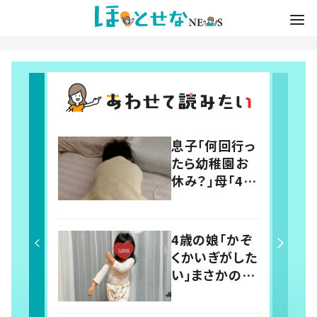
息子「何回行っ
たら幼稚園お
休み？」母「4回
だよ」と伝える
と…→その後
の息子の行動
4歳の娘「かぞ
に「わかるよそ
くかいぎがした
の気持ち」「う
い」まさかの議
ちの子も！」の
題に父親「最検
声
討事項！」 投