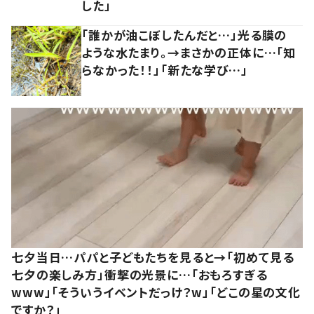
した」
「誰かが油こぼしたんだと…」光る膜の
ような水たまり。→まさかの正体に…「知
らなかった！！」「新たな学び…」
七夕当日…パパと子どもたちを見ると→「初めて見る
七夕の楽しみ方」衝撃の光景に…「おもろすぎる
www」「そういうイベントだっけ？w」「どこの星の文化
ですか？」