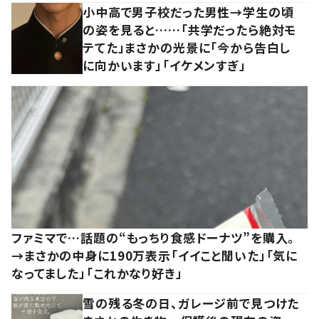
小中高で男子校だった男性→学生の頃
の姿を見ると……「共学だったら絶対モ
テてた」まさかの光景に「今から告白し
に向かいます」「イケメンすぎ」
ファミマで…話題の“もっちり食感ドーナツ”を購入。
→まさかの中身に190万表示「イイこと聞いた」「気に
なってました」「これかなり好き」
雪の残る冬の日、ガレージ前で見つけた