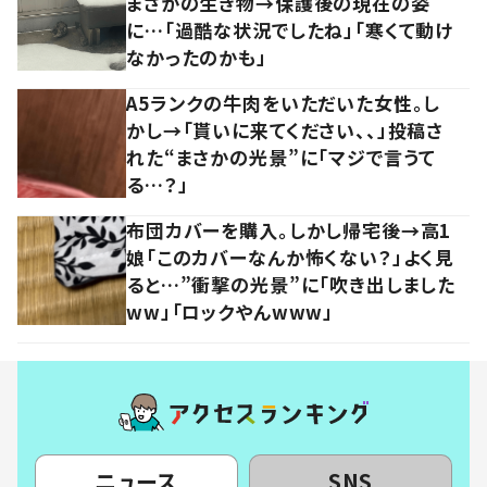
まさかの生き物→保護後の現在の姿
に…「過酷な状況でしたね」「寒くて動け
なかったのかも」
A5ランクの牛肉をいただいた女性。し
かし→「貰いに来てください、、」投稿さ
れた“まさかの光景”に「マジで言うて
る…？」
布団カバーを購入。しかし帰宅後→高1
娘「このカバーなんか怖くない？」よく見
ると…”衝撃の光景”に「吹き出しました
ww」「ロックやんwww」
ニュース
SNS