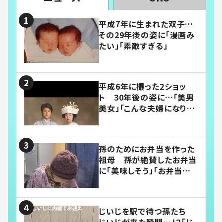
平成7年に生まれた双子…
その29年後の姿に「漫画み
たい」「素敵すぎる」
平成6年に撮った2ショッ
ト 30年後の姿に…「美男
美女」「こんな夫婦になりた
い」
孫のためにお弁当を作った
祖母 孫が絶賛したお弁当
に「美味しそう」「お弁当すご
い」
じいじを駅で待つ孫たち
じいじが来た瞬間…！？「じ