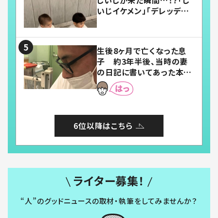
いじイケメン」「デレッデレ」
「嬉しくて可愛くてたまらな
い」「幸せになれる」
生後8ヶ月で亡くなった息
子 約3年半後、当時の妻
の日記に書いてあった本音
とは
6位以降はこちら
ライター募集！
“人”のグッドニュースの取材・執筆をしてみませんか？