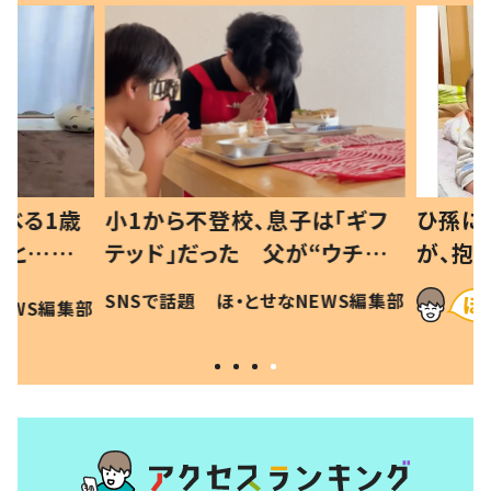
べる1歳
小1から不登校、息子は「ギフ
ひ孫にデ
と…母
テッド」だった 父が“ウチ給
が、抱っ
母の投稿
食”を作り続ける理由とは #令
に「涙が
SNSで話題
ほ・とせなNEWS編集部
EWS編集部
「現行
和の親 #令和の子
方ない」