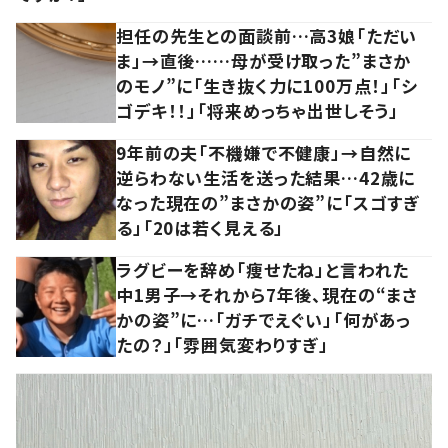
担任の先生との面談前…高3娘「ただい
ま」→直後……母が受け取った”まさか
のモノ”に「生き抜く力に100万点！」「シ
ゴデキ！！」「将来めっちゃ出世しそう」
9年前の夫「不機嫌で不健康」→自然に
逆らわない生活を送った結果…42歳に
なった現在の”まさかの姿”に「スゴすぎ
る」「20は若く見える」
ラグビーを辞め「痩せたね」と言われた
中1男子→それから7年後、現在の“まさ
かの姿”に…「ガチでえぐい」「何があっ
たの？」「雰囲気変わりすぎ」