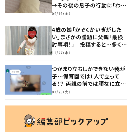
→その後の息子の行動に「わか
るよその気持ち」「うちの子も！」
04/19（金）
の声
4歳の娘「かぞくかいぎがした
い」まさかの議題に父親「最検
討事項！」 投稿すると…多くの
意見が寄せられる！
12/27（水）
つかまり立ちしかできない我が
子…保育園では1人で立って
る！？ 両親の前では頑なに立た
ない1歳児が可愛すぎる…！
07/25（火）