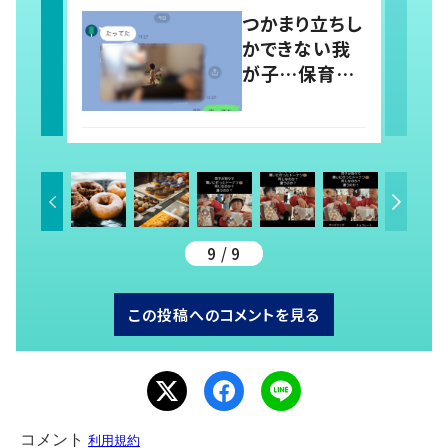
稿すると…多く
つかまり立ちし
の意見が寄せ
かできない我
られる！
が子…保育園
では1人で立っ
てる！？ 両親の
前では頑なに
立たない1歳児
が可愛すぎ
る…！
9 / 9
この投稿へのコメントを見る