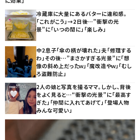
に効果」
冷蔵庫に大量にあるバターに違和感。
「これがこう」→2日後…”衝撃の光
景”に「いつの間に」「楽しみ」
中2息子「傘の柄が壊れた」夫「修理する
わ」その後…”まさかすぎる光景”に「想
像の斜め上だったｗ」「魔改造やｗ」「むし
ろ盗難防止」
2人の娘と写真を撮るママ。しかし、背後
をよく見ると…“衝撃の光景”に「最高す
ぎた」「仲間に入れてあげて」「登場人物
みんな可愛い」