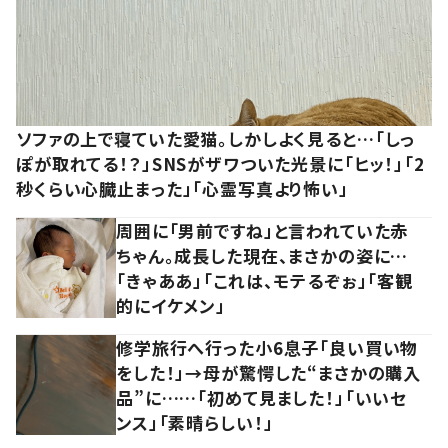
ソファの上で寝ていた愛猫。しかしよく見ると…「しっ
ぽが取れてる！？」SNSがザワついた光景に「ヒッ！」「2
秒くらい心臓止まった」「心霊写真より怖い」
周囲に「男前ですね」と言われていた赤
ちゃん。成長した現在、まさかの姿に…
「きゃああ」「これは、モテるぞぉ」「客観
的にイケメン」
修学旅行へ行った小6息子「良い買い物
をした！」→母が驚愕した“まさかの購入
品”に……「初めて見ました！」「いいセ
ンス」「素晴らしい！」