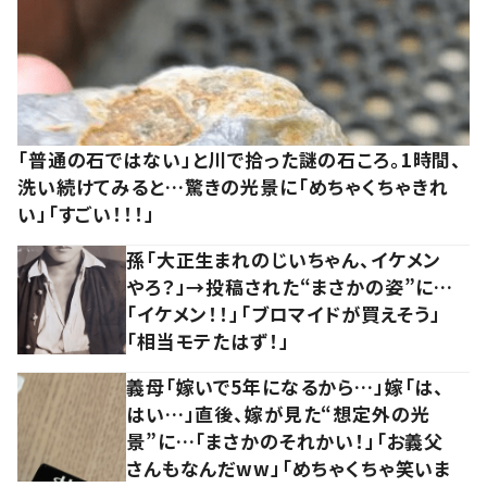
「普通の石ではない」と川で拾った謎の石ころ。1時間、
洗い続けてみると…驚きの光景に「めちゃくちゃきれ
い」「すごい！！！」
孫「大正生まれのじいちゃん、イケメン
やろ？」→投稿された“まさかの姿”に…
「イケメン！！」「ブロマイドが買えそう」
「相当モテたはず！」
義母「嫁いで5年になるから…」嫁「は、
はい…」直後、嫁が見た“想定外の光
景”に…「まさかのそれかい！」「お義父
さんもなんだww」「めちゃくちゃ笑いま