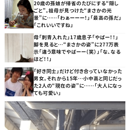
20歳の孫娘が帰省のたびにする“隠し
ごと”。祖母が見つけた“まさかの光
景”に……「わぁーーー！」「最高の孫だ」
「これいいですね」
母「刺青入れた」17歳息子「やばー！！」
脚を見ると…“まさかの姿”に277万表
示「違う意味でやばーー（笑）」「な、なる
ほど！！」
「好き同士」だけど付き合っていなかった
男女。それから15年…小中高と同じだっ
た2人の“現在の姿”に……「大人になっ
ても可愛い」