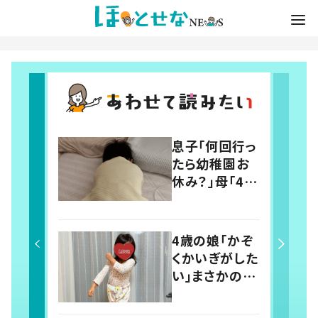
息子「何回行っ
たら幼稚園お
休み？」母「4回
だよ」と伝える
と…→その後
の息子の行動
4歳の娘「かぞ
に「わかるよそ
くかいぎがした
の気持ち」「う
い」まさかの議
ちの子も！」の
題に父親「最検
声
討事項！」 投