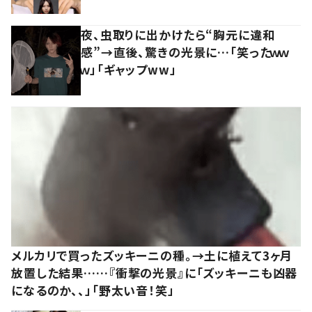
夜、虫取りに出かけたら“胸元に違和
感”→直後、驚きの光景に…「笑ったｗｗ
ｗ」「ギャップww」
メルカリで買ったズッキーニの種。→土に植えて3ヶ月
放置した結果……『衝撃の光景』に「ズッキーニも凶器
になるのか、、」「野太い音！笑」