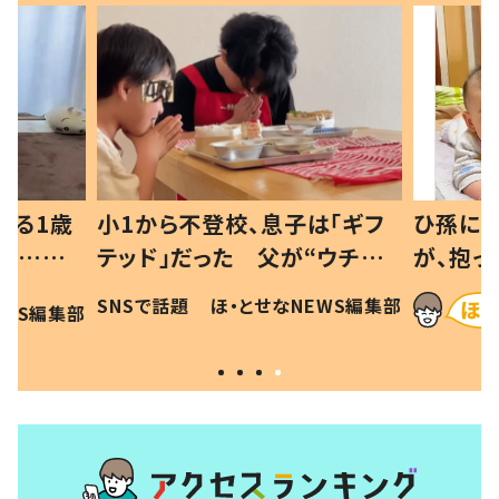
べる1歳
小1から不登校、息子は「ギフ
ひ孫にデ
と…母
テッド」だった 父が“ウチ給
が、抱っ
母の投稿
食”を作り続ける理由とは #令
に「涙が
SNSで話題
ほ・とせなNEWS編集部
EWS編集部
「現行
和の親 #令和の子
方ない」