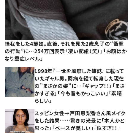
怪我をした4歳娘。直後、それを見た2歳息子の“衝撃
の行動”に…254万回表示「凄い配慮（笑）」「お顔はか
なり重症レベル」
1998年『一世を風靡した雑誌』に載って
いたギャル男。闘病を経て転身した現在
の”まさかの姿”に…「ギャップ！！」「まさ
かすぎる」「今も昔もかっこいい」「素晴
らしい」
スッピン女性→戸田恵梨香さん風メイク
をした結果……驚きの光景に「本人かと
思った」「ベースが美しい」「似すぎ！！」