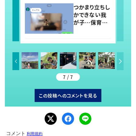
稿すると…多く
つかまり立ちし
の意見が寄せ
かできない我
られる！
が子…保育園
では1人で立っ
てる！？ 両親の
前では頑なに
立たない1歳児
が可愛すぎ
る…！
7 / 7
この投稿へのコメントを見る