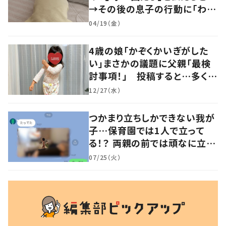
→その後の息子の行動に「わか
るよその気持ち」「うちの子も！」
04/19（金）
の声
4歳の娘「かぞくかいぎがした
い」まさかの議題に父親「最検
討事項！」 投稿すると…多くの
意見が寄せられる！
12/27（水）
つかまり立ちしかできない我が
子…保育園では1人で立って
る！？ 両親の前では頑なに立た
ない1歳児が可愛すぎる…！
07/25（火）