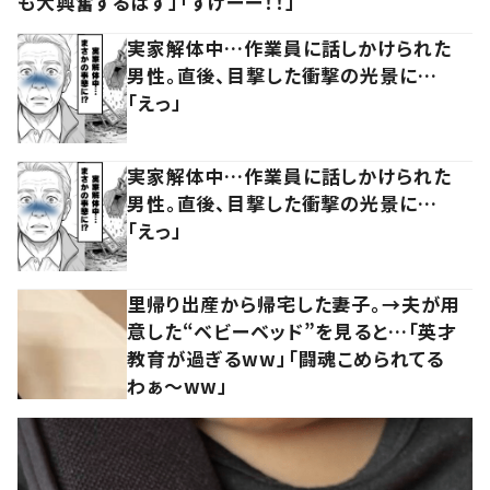
も大興奮するはず」「すげーー！！」
実家解体中…作業員に話しかけられた
男性。直後、目撃した衝撃の光景に…
「えっ」
実家解体中…作業員に話しかけられた
男性。直後、目撃した衝撃の光景に…
「えっ」
里帰り出産から帰宅した妻子。→夫が用
意した“ベビーベッド”を見ると…「英才
教育が過ぎるww」「闘魂こめられてる
わぁ～ww」