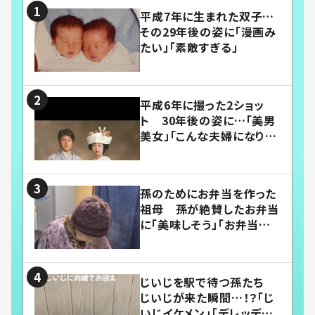
平成7年に生まれた双子…
その29年後の姿に「漫画み
たい」「素敵すぎる」
平成6年に撮った2ショッ
ト 30年後の姿に…「美男
美女」「こんな夫婦になりた
い」
孫のためにお弁当を作った
祖母 孫が絶賛したお弁当
に「美味しそう」「お弁当すご
い」
じいじを駅で待つ孫たち
じいじが来た瞬間…！？「じ
いじイケメン」「デレッデレ」