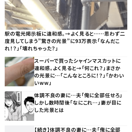
駅の電光掲示板に違和感。→よく見ると……思わず二
度見してしまう”驚きの光景”に93万表示「なんだこ
れ！？」「壊れちゃった？」
スーパーで買ったシャインマスカットに
違和感。よく見ると→「何これ？」まさか
の光景に…「こんなところに！？」「かわい
いww」
体調不良の妻に…夫「俺に全部任せろ」
しかし数時間後「なにこれ…」妻が目に
した光景とは
【続き】体調不良の妻に…夫「俺に全部