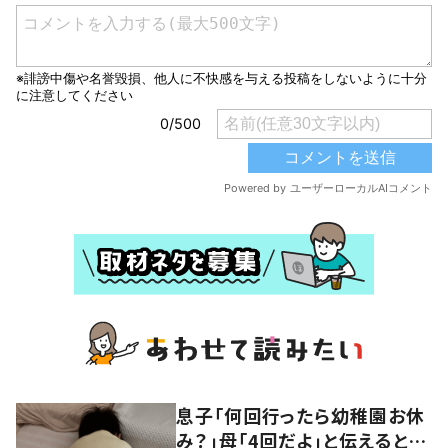
息子「何回行ったら幼稚園お休
み？」母「4回だよ」と伝えると…