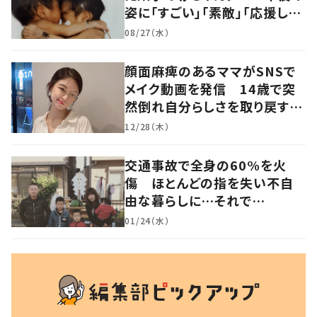
姿に「すごい」「素敵」「応援して
います」
08/27（水）
顔面麻痺のあるママがSNSで
メイク動画を発信 14歳で突
然倒れ自分らしさを取り戻すま
で
12/28（木）
交通事故で全身の60%を火
傷 ほとんどの指を失い不自
由な暮らしに…それで
も“夢”に向かって進む女性に
01/24（水）
迫る