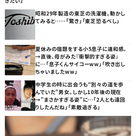
きたい」
昭和29年製造の東芝の洗濯機。動かし
てみると……「驚き」「東芝恐るべし」
夏休みの宿題をする小5息子に違和感。
→直後、母がみた『衝撃的すぎる姿』
に…「息子くんサイコーww」「吹き出し
ちゃいましたww」
中学生の時に出会うも“別々の道を歩
んでいた”男女。しかし10年後の現在
→”まさかすぎる姿”に…「2人とも遠回
りしたんだね」「素敵過ぎる」