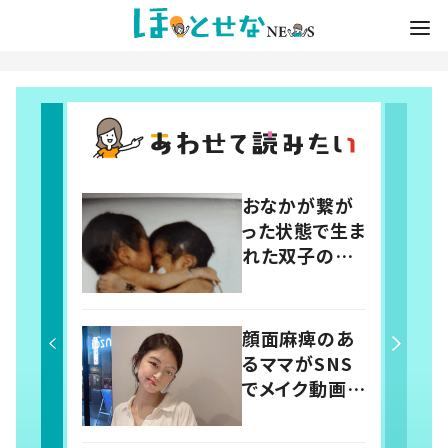
おなかが繋が
った状態で生ま
れた双子の赤
ちゃん。 24年
後の姿に「すご
い」「素敵」「応
顔面麻痺のあ
援しています」
るママがSNS
でメイク動画を
発信 14歳で
突然倒れ自分