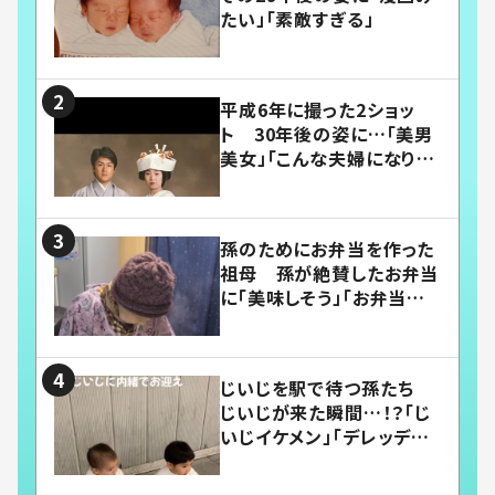
たい」「素敵すぎる」
平成6年に撮った2ショッ
ト 30年後の姿に…「美男
美女」「こんな夫婦になりた
い」
孫のためにお弁当を作った
祖母 孫が絶賛したお弁当
に「美味しそう」「お弁当すご
い」
じいじを駅で待つ孫たち
じいじが来た瞬間…！？「じ
いじイケメン」「デレッデレ」
「嬉しくて可愛くてたまらな
い」「幸せになれる」