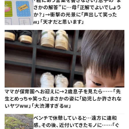
さかの解答”に…母「正解でよいでしょう
か？」→衝撃の光景に「声出して笑った
ｗ」「天才だと思います」
ママが保育園へお迎えに→2歳息子を見たら……「先
生とめっちゃ笑った」まさかの姿に「幼児しか許されな
いヤツww」「大渋滞すぎるw」
ベンチで休憩していると…遠方に違和
感。その後、近付いてきたモノに……「ぐ