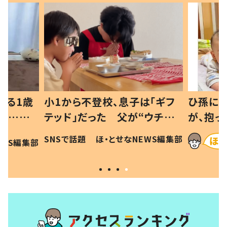
べる1歳
小1から不登校、息子は「ギフ
ひ孫にデ
と…母
テッド」だった 父が“ウチ給
が、抱っ
母の投稿
食”を作り続ける理由とは #令
に「涙が
SNSで話題
ほ・とせなNEWS編集部
EWS編集部
「現行
和の親 #令和の子
方ない」