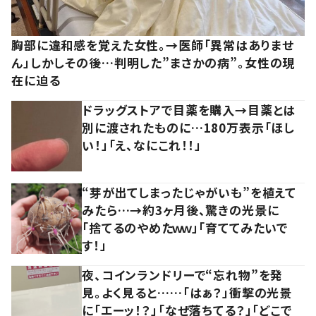
胸部に違和感を覚えた女性。→医師「異常はありませ
ん」しかしその後…判明した”まさかの病”。女性の現
在に迫る
ドラッグストアで目薬を購入→目薬とは
別に渡されたものに…180万表示「ほし
い！」「え、なにこれ！！」
“芽が出てしまったじゃがいも”を植えて
みたら…→約3ヶ月後、驚きの光景に
「捨てるのやめたｗｗ」「育ててみたいで
す！」
夜、コインランドリーで“忘れ物”を発
見。よく見ると……「はぁ？」衝撃の光景
に「エーッ！？」「なぜ落ちてる？」「どこで