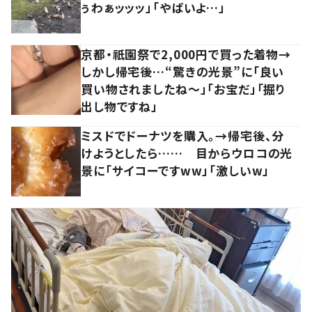
ぅわぁッッッ」「やばいよ…」
京都・祇園祭で2,000円で買った着物→
しかし帰宅後…“驚きの光景”に「良い
買い物されましたね～」「お宝だ」「掘り
出し物ですね」
ミスドでドーナツを購入。→帰宅後、分
けようとしたら…… 目からウロコの光
景に「サイコーですww」「激しいw」