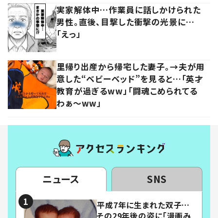
実家解体中…作業員に話しかけられた
男性。直後、目撃した衝撃の光景に…
「えっ」
里帰り出産から帰宅した妻子。→夫が用
意した“ベビーベッド”を見ると…「英才
教育が過ぎるww」「闘魂こめられてる
わぁ～ww」
ニュース
SNS
平成7年に生まれた双子…
その29年後の姿に「漫画み