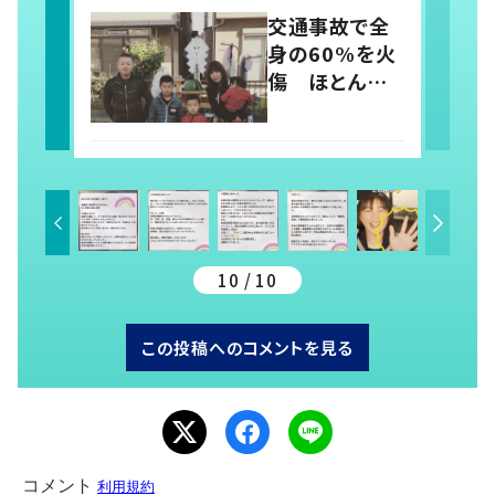
らしさを取り戻
交通事故で全
すまで
身の60%を火
傷 ほとんど
の指を失い不
自由な暮らし
に…それで
も“夢”に向か
って進む女性
に迫る
10 / 10
この投稿へのコメントを見る