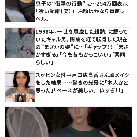
息子の“衝撃の行動”に…254万回表示
「凄い配慮（笑）」「お顔はかなり重症レ
ベル」
1998年『一世を風靡した雑誌』に載って
いたギャル男。闘病を経て転身した現在
の”まさかの姿”に…「ギャップ！！」「まさ
かすぎる」「今も昔もかっこいい」「素晴
らしい」
スッピン女性→戸田恵梨香さん風メイク
をした結果……驚きの光景に「本人かと
思った」「ベースが美しい」「似すぎ！！」