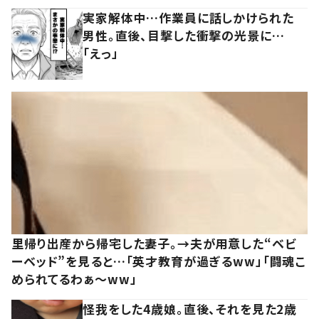
実家解体中…作業員に話しかけられた
男性。直後、目撃した衝撃の光景に…
「えっ」
里帰り出産から帰宅した妻子。→夫が用意した“ベビ
ーベッド”を見ると…「英才教育が過ぎるww」「闘魂こ
められてるわぁ～ww」
怪我をした4歳娘。直後、それを見た2歳