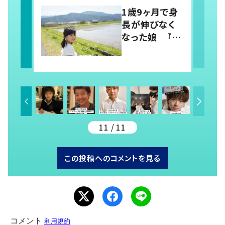
らしさを取り戻
1歳9ヶ月で身
すまで
長が伸びなく
なった娘 『社
会から孤立し
がちな障がい
者』を変えるた
め、発信を続け
る母と娘に迫
る
11 / 11
この投稿へのコメントを見る