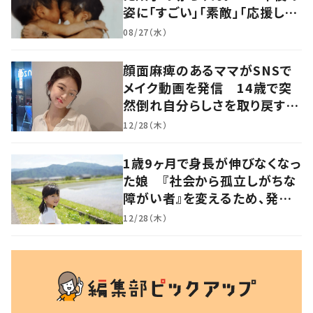
姿に「すごい」「素敵」「応援して
います」
08/27（水）
顔面麻痺のあるママがSNSで
メイク動画を発信 14歳で突
然倒れ自分らしさを取り戻すま
で
12/28（木）
1歳9ヶ月で身長が伸びなくなっ
た娘 『社会から孤立しがちな
障がい者』を変えるため、発信
を続ける母と娘に迫る
12/28（木）