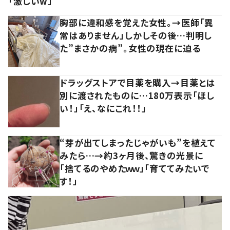
「激しいw」
胸部に違和感を覚えた女性。→医師「異
常はありません」しかしその後…判明し
た”まさかの病”。女性の現在に迫る
ドラッグストアで目薬を購入→目薬とは
別に渡されたものに…180万表示「ほし
い！」「え、なにこれ！！」
“芽が出てしまったじゃがいも”を植えて
みたら…→約3ヶ月後、驚きの光景に
「捨てるのやめたｗｗ」「育ててみたいで
す！」