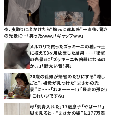
夜、虫取りに出かけたら“胸元に違和感”→直後、驚き
の光景に…「笑ったｗｗｗ」「ギャップww」
メルカリで買ったズッキーニの種。→土
に植えて3ヶ月放置した結果……『衝撃
の光景』に「ズッキーニも凶器になるの
か、、」「野太い音！笑」
20歳の孫娘が帰省のたびにする“隠し
ごと”。祖母が見つけた“まさかの光
景”に……「わぁーーー！」「最高の孫だ」
「これいいですね」
母「刺青入れた」17歳息子「やばー！！」
脚を見ると…“まさかの姿”に277万表