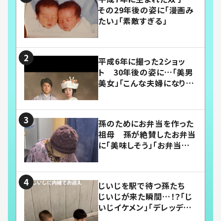
その29年後の姿に「漫画み
たい」「素敵すぎる」
平成6年に撮った2ショッ
ト 30年後の姿に…「美男
美女」「こんな夫婦になりた
い」
孫のためにお弁当を作った
祖母 孫が絶賛したお弁当
に「美味しそう」「お弁当すご
い」
じいじを駅で待つ孫たち
じいじが来た瞬間…！？「じ
いじイケメン」「デレッデレ」
「嬉しくて可愛くてたまらな