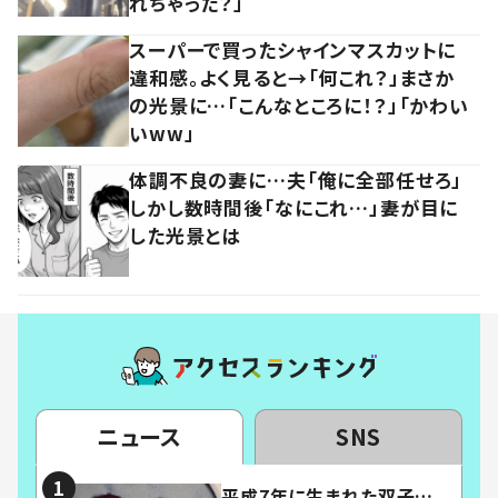
れちゃった？」
スーパーで買ったシャインマスカットに
違和感。よく見ると→「何これ？」まさか
の光景に…「こんなところに！？」「かわい
いww」
体調不良の妻に…夫「俺に全部任せろ」
しかし数時間後「なにこれ…」妻が目に
した光景とは
ニュース
SNS
平成7年に生まれた双子…