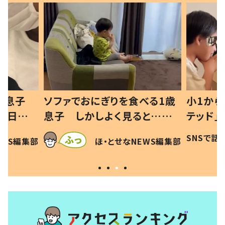
べる1歳
小1から不登校、息子は「ギフ
ひ孫にデ
と…母
テッド」だった 父が“ウチ給
が、抱っ
母の投稿
食”を作り続ける理由とは #令
に「涙が
SNSで話題
ほ・とせなNEWS編集部
EWS編集部
「現行
和の親 #令和の子
方ない」