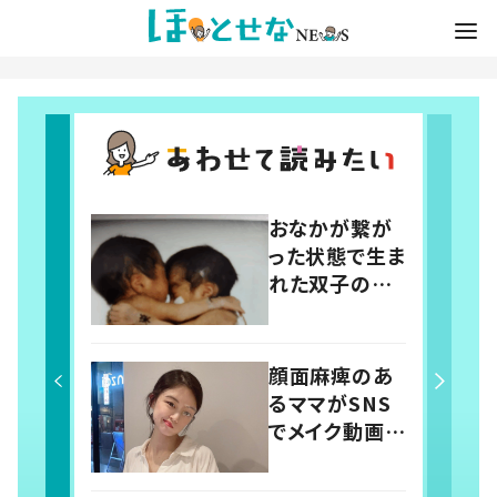
おなかが繋が
った状態で生ま
れた双子の赤
ちゃん。 24年
後の姿に「すご
い」「素敵」「応
顔面麻痺のあ
援しています」
るママがSNS
でメイク動画を
発信 14歳で
突然倒れ自分