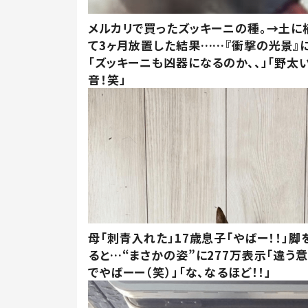
メルカリで買ったズッキーニの種。→土に
て3ヶ月放置した結果……『衝撃の光景』
「ズッキーニも凶器になるのか、、」「野太
音！笑」
母「刺青入れた」17歳息子「やばー！！」脚
ると…“まさかの姿”に277万表示「違う
でやばーー（笑）」「な、なるほど！！」