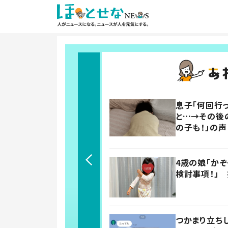
息子「何回行っ
と…→その後
の子も！」の声
4歳の娘「か
検討事項！」
つかまり立ち