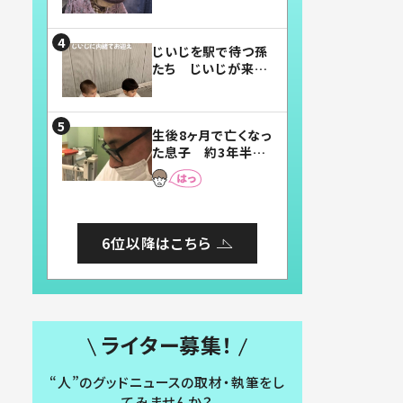
賛したお弁当に「美
味しそう」「お弁当す
ごい」
じいじを駅で待つ孫
たち じいじが来た
瞬間…！？「じいじイ
ケメン」「デレッデレ」
「嬉しくて可愛くてた
生後8ヶ月で亡くなっ
まらない」「幸せにな
た息子 約3年半
れる」
後、当時の妻の日記
に書いてあった本音
とは
6位以降はこちら
ライター募集！
“人”のグッドニュースの取材・執筆をし
てみませんか？