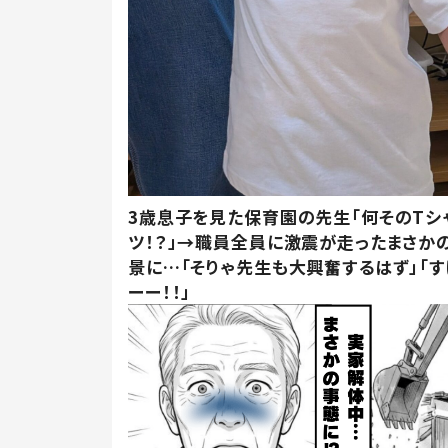
3歳息子を見た保育園の先生「何そのTシ
ツ！？」→職員全員に激震が走ったまさか
景に…「そりゃ先生も大興奮するはず」「す
ーー！！」