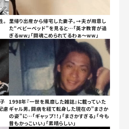
性。
里帰り出産から帰宅した妻子。→夫が用意し
た“ベビーベッド”を見ると…「英才教育が過
ぎるww」「闘魂こめられてるわぁ～ww」
息子
1998年『一世を風靡した雑誌』に載っていた
配慮
ギャル男。闘病を経て転身した現在の”まさか
の姿”に…「ギャップ！！」「まさかすぎる」「今も
昔もかっこいい」「素晴らしい」