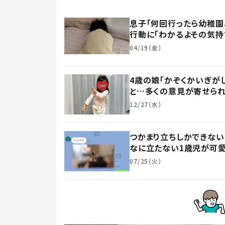
息子「何回行ったら幼稚園
行動に「わかるよその気持ち
04/19（金）
4歳の娘「かぞくかいぎが
と…多くの意見が寄せられ
12/27（水）
つかまり立ちしかできない
なに立たない1歳児が可愛
07/25（火）