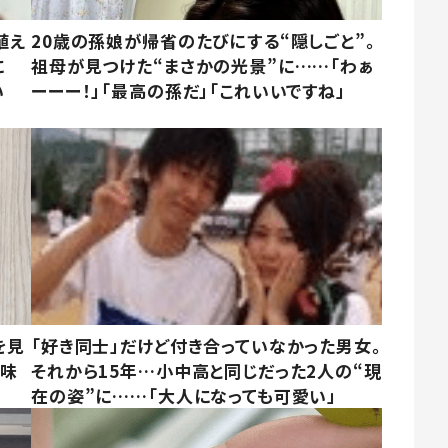
植え
20歳の孫娘が帰省のたびにする“隠しごと”。
に
祖母が見つけた“まさかの光景”に……「わぁ
い
ーーー！」「最高の孫だ」「これいいですね」
を見
「好き同士」だけど付き合っていなかった男女。
意味
それから15年…小中高と同じだった2人の“現
在の姿”に……「大人になっても可愛い」