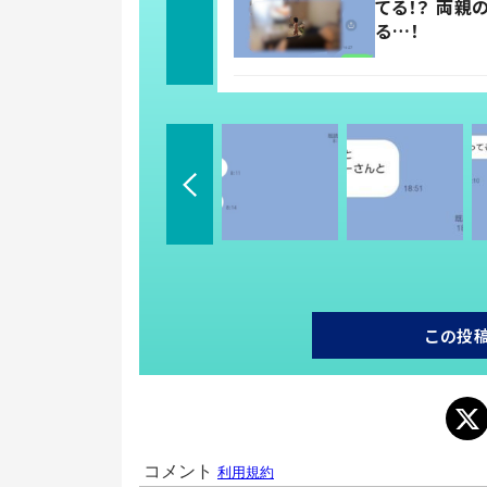
てる！？ 両
る…！
この投