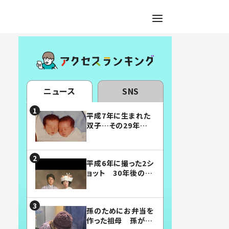
ニュース
SNS
平成7年に生まれた
双子…その29年後
の姿に「漫画みたい」
「素敵すぎる」
平成6年に撮った2シ
ョット 30年後の姿
に…「美男美女」「こ
んな夫婦になりた
い」
孫のためにお弁当を
作った祖母 孫が絶