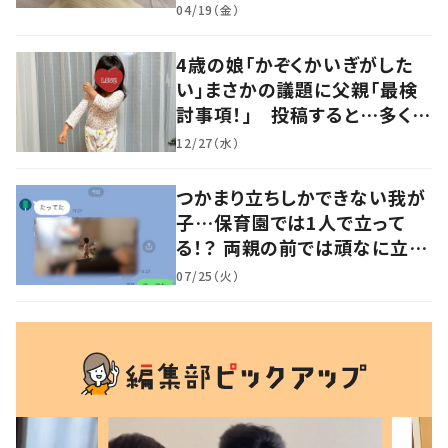
るよその気持ち」「うちの子も！」
04/19（金）
の声
4歳の娘「かぞくかいぎがした
い」まさかの議題に父親「最検
討事項！」 投稿すると…多くの
意見が寄せられる！
12/27（水）
つかまり立ちしかできない我が
子…保育園では1人で立って
る！？ 両親の前では頑なに立た
ない1歳児が可愛すぎる…！
07/25（火）