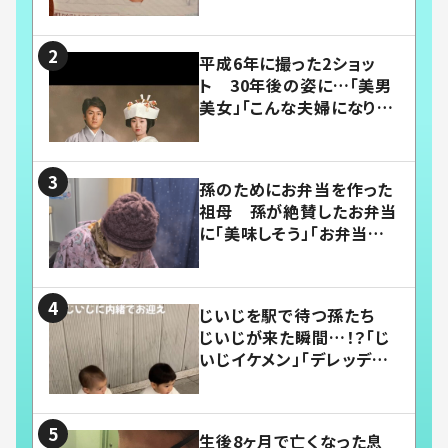
平成6年に撮った2ショッ
ト 30年後の姿に…「美男
美女」「こんな夫婦になりた
い」
孫のためにお弁当を作った
祖母 孫が絶賛したお弁当
に「美味しそう」「お弁当すご
い」
じいじを駅で待つ孫たち
じいじが来た瞬間…！？「じ
いじイケメン」「デレッデレ」
「嬉しくて可愛くてたまらな
い」「幸せになれる」
生後8ヶ月で亡くなった息