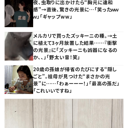
夜、虫取りに出かけたら“胸元に違和
感”→直後、驚きの光景に…「笑ったｗｗ
ｗ」「ギャップww」
メルカリで買ったズッキーニの種。→土
に植えて3ヶ月放置した結果……『衝撃
の光景』に「ズッキーニも凶器になるの
か、、」「野太い音！笑」
20歳の孫娘が帰省のたびにする“隠し
ごと”。祖母が見つけた“まさかの光
景”に……「わぁーーー！」「最高の孫だ」
「これいいですね」