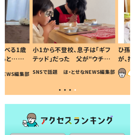
べる1歳
小1から不登校、息子は「ギフ
ひ孫にデ
と…母
テッド」だった 父が“ウチ給
が、抱っ
母の投稿
食”を作り続ける理由とは #令
に「涙が
SNSで話題
ほ・とせなNEWS編集部
EWS編集部
「現行
和の親 #令和の子
方ない」