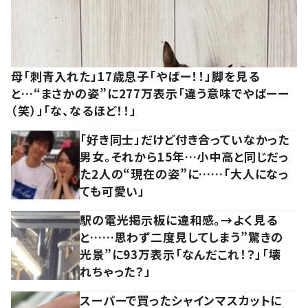
母「刺青入れた」17歳息子「やばー！！」脚を見る
と…“まさかの姿”に277万表示「違う意味でやばーー
（笑）」「な、なるほど！！」
「好き同士」だけど付き合っていなかった
男女。それから15年…小中高と同じだっ
た2人の“現在の姿”に……「大人になっ
ても可愛い」
駅の電光掲示板に違和感。→よく見る
と……思わず二度見してしまう”驚きの
光景”に93万表示「なんだこれ！？」「壊
れちゃった？」
スーパーで買ったシャインマスカットに