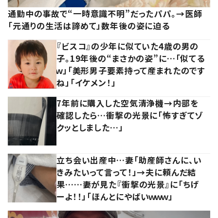
通勤中の事故で“一時意識不明”だったパパ。→医師
「元通りの生活は諦めて」数年後の姿に迫る
『ビスコ』の少年に似ていた4歳の男の
子。19年後の“まさかの姿”に…「似てる
ｗ」「美形男子要素持って産まれたのです
ね」「イケメン！」
7年前に購入した空気清浄機→内部を
確認したら…衝撃の光景に「怖すぎてゾ
クッとしました…」
立ち会い出産中…妻「助産師さんに、い
きみたいって言って！」→夫に頼んだ結
果……妻が見た『衝撃の光景』に「ちげ
ーよ！！」「ほんとにやばいｗｗｗ」