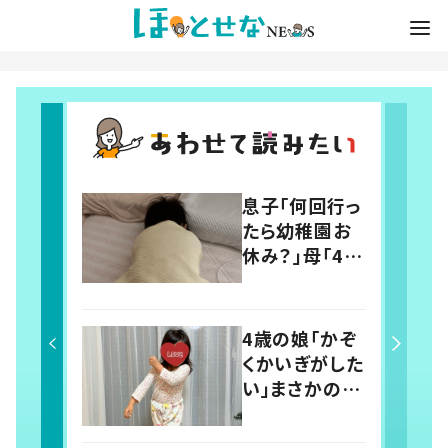
息子「何回行っ
たら幼稚園お
休み？」母「4回
だよ」と伝える
と…→その後
の息子の行動
4歳の娘「かぞ
に「わかるよそ
くかいぎがした
の気持ち」「う
い」まさかの議
ちの子も！」の
題に父親「最検
声
討事項！」 投