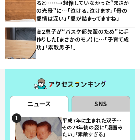
ると……→想像していなかった“まさか
の光景”に…「泣ける、泣けます」「母の
愛情は深い」「愛が詰まってますね」
高2息子が“バスケ部先輩のため”に手
作りした【まさかのモノ】に…「子育て成
功」「素敵男子！」
ニュース
SNS
平成7年に生まれた双子…
その29年後の姿に「漫画み
たい」「素敵すぎる」