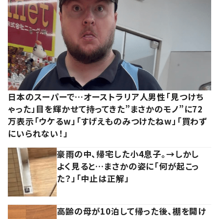
日本のスーパーで…オーストラリア人男性「見つけち
ゃった」目を輝かせて持ってきた”まさかのモノ”に72
万表示「ウケるw」「すげえものみつけたねw」「買わず
にいられない！」
豪雨の中、帰宅した小4息子。→しかし
よく見ると…まさかの姿に「何が起こっ
た？」「中止は正解」
高齢の母が10泊して帰った後、棚を開け