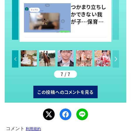
稿すると…多く
つかまり立ちし
の意見が寄せ
かできない我
られる！
が子…保育園
では1人で立っ
てる！？ 両親の
前では頑なに
立たない1歳児
が可愛すぎ
る…！
7 / 7
この投稿へのコメントを見る