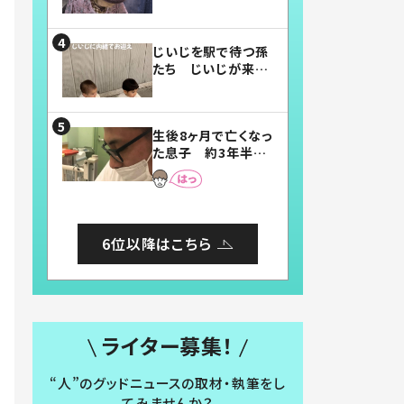
賛したお弁当に「美
味しそう」「お弁当す
ごい」
じいじを駅で待つ孫
たち じいじが来た
瞬間…！？「じいじイ
ケメン」「デレッデレ」
「嬉しくて可愛くてた
生後8ヶ月で亡くなっ
まらない」「幸せにな
た息子 約3年半
れる」
後、当時の妻の日記
に書いてあった本音
とは
6位以降はこちら
ライター募集！
“人”のグッドニュースの取材・執筆をし
てみませんか？