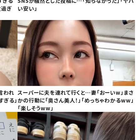
すぎる
SNSが騒然とした投稿に…「知らなかった」「ヤバ
敵過ぎ
い安い」
言われ
スーパーに夫を連れて行くと…妻「おーいw」まさ
すぎる」
かの行動に「奥さん美人！」「めっちゃわかるww」
「楽しそうww」