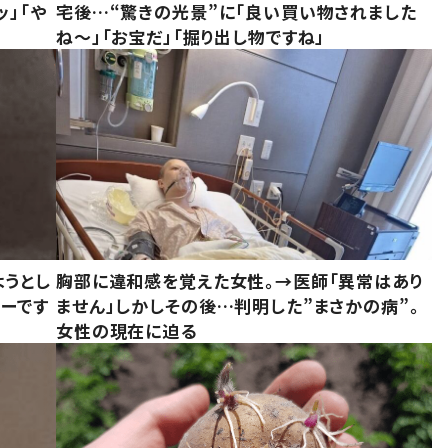
ッ」「や
宅後…“驚きの光景”に「良い買い物されました
ね～」「お宝だ」「掘り出し物ですね」
ようとし
胸部に違和感を覚えた女性。→医師「異常はあり
ーです
ません」しかしその後…判明した”まさかの病”。
女性の現在に迫る