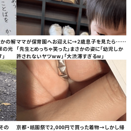
さかの解
ママが保育園へお迎えに→2歳息子を見たら……
撃の光
「先生とめっちゃ笑った」まさかの姿に「幼児しか
す」
許されないヤツww」「大渋滞すぎるw」
その
京都・祇園祭で2,000円で買った着物→しかし帰