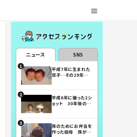
ニュース
SNS
平成7年に生まれた
双子…その29年後
の姿に「漫画みたい」
「素敵すぎる」
平成6年に撮った2シ
ョット 30年後の姿
に…「美男美女」「こ
んな夫婦になりた
い」
孫のためにお弁当を
作った祖母 孫が絶