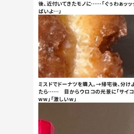
後、近付いてきたモノに……「ぐぅわぁッッ
ばいよ…」
ミスドでドーナツを購入。→帰宅後、分け
たら…… 目からウロコの光景に「サイコ
ww」「激しいw」