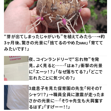
“芽が出てしまったじゃがいも”を植えてみたら…→約
3ヶ月後、驚きの光景に「捨てるのやめたｗｗ」「育てて
みたいです！」
夜、コインランドリーで“忘れ物”を発
見。よく見ると……「はぁ？」衝撃の光景
に「エーッ！？」「なぜ落ちてる？」「どこで
忘れたことに気づくの？」
3歳息子を見た保育園の先生「何そのT
シャツ！？」→職員全員に激震が走ったま
さかの光景に…「そりゃ先生も大興奮す
るはず」「すげーー！！」