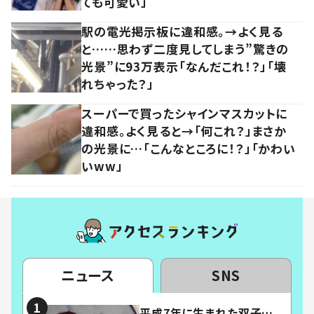
ても可愛い」
駅の電光掲示板に違和感。→よく見る
と……思わず二度見してしまう”驚きの
光景”に93万表示「なんだこれ！？」「壊
れちゃった？」
スーパーで買ったシャインマスカットに
違和感。よく見ると→「何これ？」まさか
の光景に…「こんなところに！？」「かわい
いww」
ニュース
SNS
平成7年に生まれた双子…