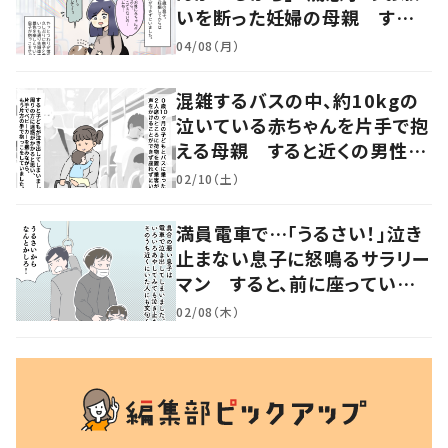
いを断った妊婦の母親 すると
近くにいた女性の申し出に「こ
04/08（月）
れ以上ない機会だった」
混雑するバスの中、約10kgの
泣いている赤ちゃんを片手で抱
える母親 すると近くの男性が
声をかけ…「涙が出そうでした」
02/10（土）
満員電車で…「うるさい！」泣き
止まない息子に怒鳴るサラリー
マン すると、前に座っていた
女性からの助け船に「感謝いっ
02/08（木）
ぱい」