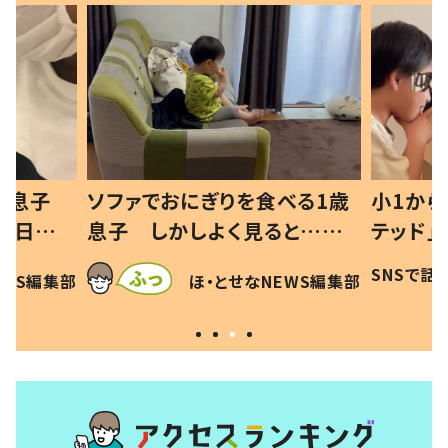
べる1歳
小1から不登校、息子は「ギフ
ひ孫にデ
と…母
テッド」だった 父が“ウチ給
が、抱っ
母の投稿
食”を作り続ける理由とは #令
に「涙が
SNSで話題
ほ・とせなNEWS編集部
EWS編集部
「現行
和の親 #令和の子
方ない」