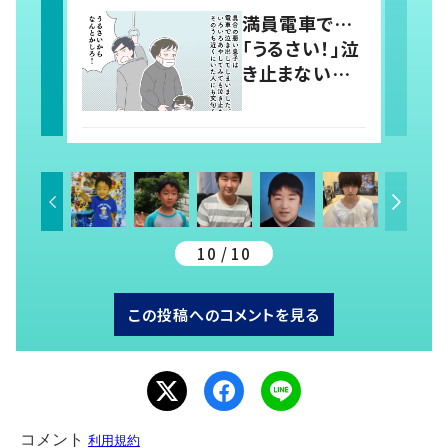
親 すると近く
満員電車で…
の男性が声を
「うるさい！」泣
かけ…「涙が出
き止まない息
そうでした」
子に怒鳴るサ
ラリーマン す
ると、前に座っ
ていた女性か
らの助け船に
「感謝いっぱ
い」
10 / 10
この投稿へのコメントを見る