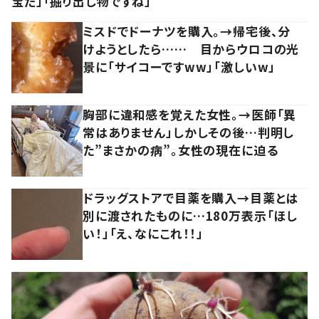
宝だ」「掘り出し物ですね」
ミスドでドーナツを購入。→帰宅後、分
けようとしたら…… 目からウロコの光
景に「サイコーですww」「激しいw」
胸部に違和感を覚えた女性。→医師「異
常はありません」しかしその後…判明し
た”まさかの病”。女性の現在に迫る
ドラッグストアで目薬を購入→目薬とは
別に渡されたものに…180万表示「ほし
い！」「え、なにこれ！！」