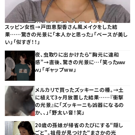
スッピン女性→戸田恵梨香さん風メイクをした結
果……驚きの光景に「本人かと思った」「ベースが美し
い」「似すぎ！！」
夜、虫取りに出かけたら“胸元に違和
感”→直後、驚きの光景に…「笑ったｗｗ
ｗ」「ギャップww」
メルカリで買ったズッキーニの種。→土
に植えて3ヶ月放置した結果……『衝撃
の光景』に「ズッキーニも凶器になるの
か、、」「野太い音！笑」
20歳の孫娘が帰省のたびにする“隠し
ごと”。祖母が見つけた“まさかの光