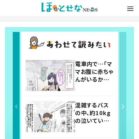
電車内で…「マ
マお腹に赤ちゃ
んがいるから」
3歳息子のお願
いを断った妊
婦の母親 す
混雑するバス
ると近くにいた
の中、約10kg
女性の申し出
の泣いている
に「これ以上な
赤ちゃんを片
い機会だった」
手で抱える母