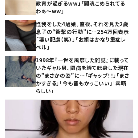
教育が過ぎるww」「闘魂こめられてる
わぁ～ww」
怪我をした4歳娘。直後、それを見た2歳
息子の“衝撃の行動”に…254万回表示
「凄い配慮（笑）」「お顔はかなり重症レ
ベル」
1998年『一世を風靡した雑誌』に載って
いたギャル男。闘病を経て転身した現在
の”まさかの姿”に…「ギャップ！！」「まさ
かすぎる」「今も昔もかっこいい」「素晴
らしい」