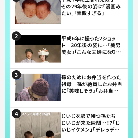
その29年後の姿に「漫画み
たい」「素敵すぎる」
平成6年に撮った2ショッ
ト 30年後の姿に…「美男
美女」「こんな夫婦になりた
い」
孫のためにお弁当を作った
祖母 孫が絶賛したお弁当
に「美味しそう」「お弁当すご
い」
じいじを駅で待つ孫たち
じいじが来た瞬間…！？「じ
いじイケメン」「デレッデレ」
「嬉しくて可愛くてたまらな