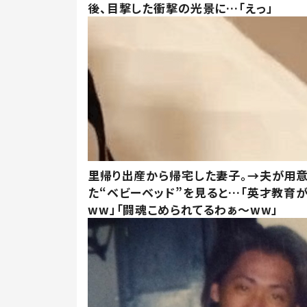
後、目撃した衝撃の光景に…「えっ」
里帰り出産から帰宅した妻子。→夫が用
た“ベビーベッド”を見ると…「英才教育
ww」「闘魂こめられてるわぁ～ww」