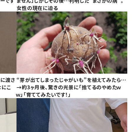
ーです
ません」しかしその後…判明した”まさかの病”。
女性の現在に迫る
別に渡さ
“芽が出てしまったじゃがいも”を植えてみたら…
なにこ
→約3ヶ月後、驚きの光景に「捨てるのやめたｗ
ｗ」「育ててみたいです！」