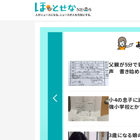
父親が5分で
声 書き始め
小4の息子に
強小学校とか
3歳になる娘