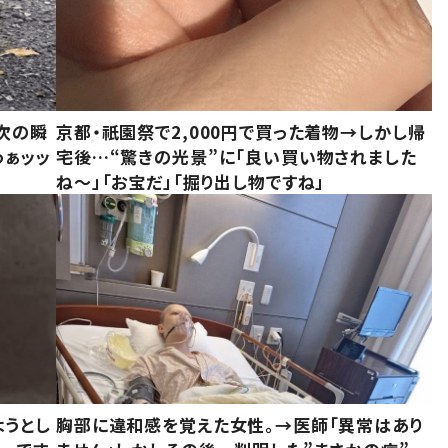
次の瞬
京都・祇園祭で2,000円で買った着物→しかし帰
わぁッッ
宅後…“驚きの光景”に「良い買い物されました
ね～」「お宝だ」「掘り出し物ですね」
ようとし
胸部に違和感を覚えた女性。→医師「異常はあり