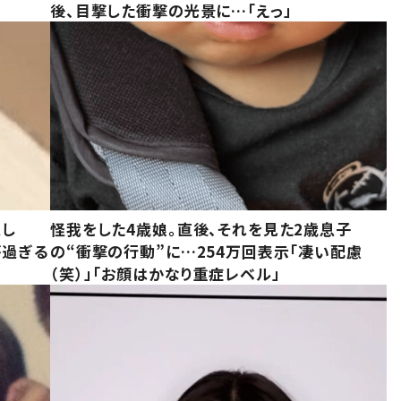
後、目撃した衝撃の光景に…「えっ」
意し
怪我をした4歳娘。直後、それを見た2歳息子
が過ぎる
の“衝撃の行動”に…254万回表示「凄い配慮
（笑）」「お顔はかなり重症レベル」