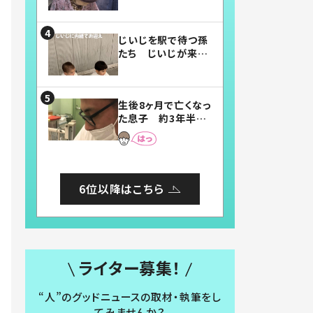
賛したお弁当に「美
味しそう」「お弁当す
ごい」
じいじを駅で待つ孫
たち じいじが来た
瞬間…！？「じいじイ
ケメン」「デレッデレ」
「嬉しくて可愛くてた
生後8ヶ月で亡くなっ
まらない」「幸せにな
た息子 約3年半
れる」
後、当時の妻の日記
に書いてあった本音
とは
6位以降はこちら
ライター募集！
“人”のグッドニュースの取材・執筆をし
てみませんか？