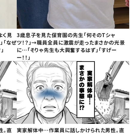
よく見
3歳息子を見た保育園の先生「何そのTシャ
」「なぜ
ツ！？」→職員全員に激震が走ったまさかの光景
」
に…「そりゃ先生も大興奮するはず」「すげー
ー！！」
性。直
実家解体中…作業員に話しかけられた男性。直