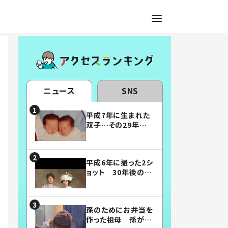
ニュース
SNS
平成7年に生まれた
双子…その29年後
の姿に「漫画みたい」
「素敵すぎる」
平成6年に撮った2シ
ョット 30年後の姿
に…「美男美女」「こ
んな夫婦になりた
い」
孫のためにお弁当を
作った祖母 孫が絶