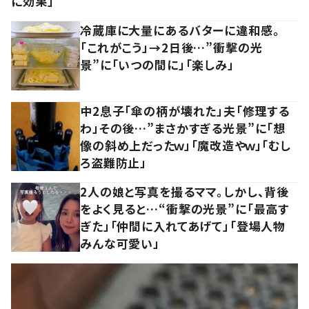
に効果」
冷蔵庫に大量にあるバターに違和感。
「これがこう」→2日後…”衝撃の光
景”に「いつの間に」「楽しみ」
中2息子「傘の柄が壊れた」夫「修理する
わ」その後…”まさかすぎる光景”に「想
像の斜め上だったｗ」「魔改造やｗ」「むし
ろ盗難防止」
2人の娘と写真を撮るママ。しかし、背後
をよく見ると…“衝撃の光景”に「最高す
ぎた」「仲間に入れてあげて」「登場人物
みんな可愛い」