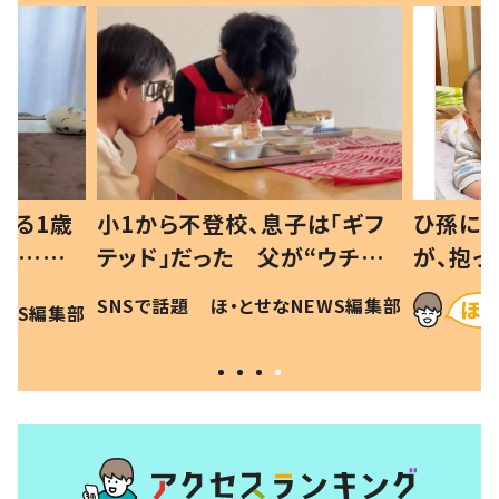
べる1歳
小1から不登校、息子は「ギフ
ひ孫にデ
と…母
テッド」だった 父が“ウチ給
が、抱っ
母の投稿
食”を作り続ける理由とは #令
に「涙が
SNSで話題
ほ・とせなNEWS編集部
EWS編集部
「現行
和の親 #令和の子
方ない」