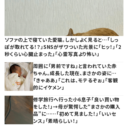
ソファの上で寝ていた愛猫。しかしよく見ると…「しっ
ぽが取れてる！？」SNSがザワついた光景に「ヒッ！」「2
秒くらい心臓止まった」「心霊写真より怖い」
周囲に「男前ですね」と言われていた赤
ちゃん。成長した現在、まさかの姿に…
「きゃああ」「これは、モテるぞぉ」「客観
的にイケメン」
修学旅行へ行った小6息子「良い買い物
をした！」→母が驚愕した“まさかの購入
品”に……「初めて見ました！」「いいセ
ンス」「素晴らしい！」