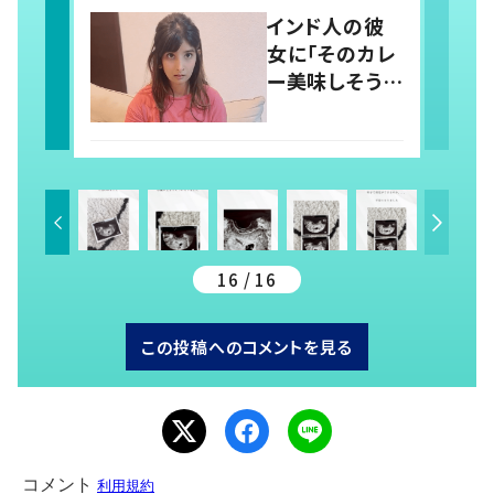
意味を知り…
インド人の彼
「しかたない」
女に「そのカレ
「気持ちが大
ー美味しそう」
事」
と言うと…？
→インドと日本
の“カレーの認
識”に驚きの
声！
16 / 16
この投稿へのコメントを見る