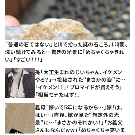
「普通の石ではない」と川で拾った謎の石ころ。1時間、
洗い続けてみると…驚きの光景に「めちゃくちゃきれ
い」「すごい！！！」
孫「大正生まれのじいちゃん、イケメン
やろ？」→投稿された“まさかの姿”に…
「イケメン！！」「ブロマイドが買えそう」
「相当モテたはず！」
義母「嫁いで5年になるから…」嫁「は、
はい…」直後、嫁が見た“想定外の光
景”に…「まさかのそれかい！」「お義父
さんもなんだww」「めちゃくちゃ笑いま