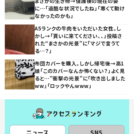
まさかの生き物→保護後の現在の姿
に…「過酷な状況でしたね」「寒くて動け
なかったのかも」
A5ランクの牛肉をいただいた女性。し
かし→「貰いに来てください、、」投稿さ
れた“まさかの光景”に「マジで言うて
る…？」
布団カバーを購入。しかし帰宅後→高1
娘「このカバーなんか怖くない？」よく見
ると…”衝撃の光景”に「吹き出しました
ww」「ロックやんwww」
ニュース
SNS