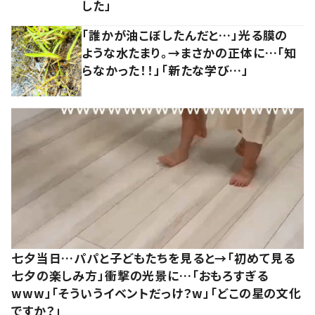
した」
「誰かが油こぼしたんだと…」光る膜の
ような水たまり。→まさかの正体に…「知
らなかった！！」「新たな学び…」
七夕当日…パパと子どもたちを見ると→「初めて見る
七夕の楽しみ方」衝撃の光景に…「おもろすぎる
www」「そういうイベントだっけ？w」「どこの星の文化
ですか？」