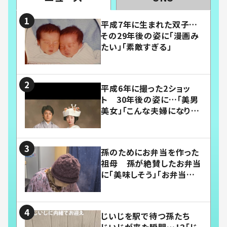
平成7年に生まれた双子…
その29年後の姿に「漫画み
たい」「素敵すぎる」
平成6年に撮った2ショッ
ト 30年後の姿に…「美男
美女」「こんな夫婦になりた
い」
孫のためにお弁当を作った
祖母 孫が絶賛したお弁当
に「美味しそう」「お弁当すご
い」
じいじを駅で待つ孫たち
じいじが来た瞬間…！？「じ