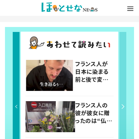
フランス人が
日本に染まる
前と後で変わっ
た食事 “気力
がないときの
夕食”に「確か
フランス人の
に美味い」「分
彼が彼女に贈
かってくれるの
ったのは“仏
嬉しい」の声
花”！？→7年
後、贈った花の