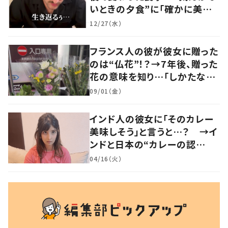
いときの夕食”に「確かに美味
い」「分かってくれるの嬉しい」
12/27（水）
の声
フランス人の彼が彼女に贈った
のは“仏花”！？→7年後、贈った
花の意味を知り…「しかたな
い」「気持ちが大事」
09/01（金）
インド人の彼女に「そのカレー
美味しそう」と言うと…？ →イ
ンドと日本の“カレーの認
識”に驚きの声！
04/16（火）