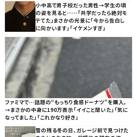
小中高で男子校だった男性→学生の頃
の姿を見ると……「共学だったら絶対モ
テてた」まさかの光景に「今から告白し
に向かいます」「イケメンすぎ」
ファミマで…話題の“もっちり食感ドーナツ”を購入。
→まさかの中身に190万表示「イイこと聞いた」「気に
なってました」「これかなり好き」
雪の残る冬の日、ガレージ前で見つけた