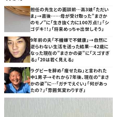
担任の先生との面談前…高3娘「ただい
ま」→直後……母が受け取った”まさか
のモノ”に「生き抜く力に100万点！」「シ
ゴデキ！！」「将来めっちゃ出世しそう」
9年前の夫「不機嫌で不健康」→自然に
逆らわない生活を送った結果…42歳に
なった現在の”まさかの姿”に「スゴすぎ
る」「20は若く見える」
ラグビーを辞め「痩せたね」と言われた
中1男子→それから7年後、現在の“まさ
かの姿”に…「ガチでえぐい」「何があっ
たの？」「雰囲気変わりすぎ」