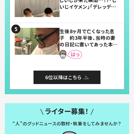
いじイケメン」「デレッデレ」
「嬉しくて可愛くてたまらな
い」「幸せになれる」
生後8ヶ月で亡くなった息
子 約3年半後、当時の妻
の日記に書いてあった本音
とは
6位以降はこちら
ライター募集！
“人”のグッドニュースの取材・執筆をしてみませんか？