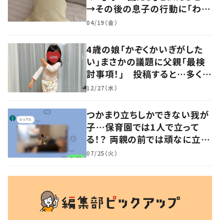
→その後の息子の行動に「わか
るよその気持ち」「うちの子も！」
04/19（金）
の声
4歳の娘「かぞくかいぎがした
い」まさかの議題に父親「最検
討事項！」 投稿すると…多くの
意見が寄せられる！
12/27（水）
つかまり立ちしかできない我が
子…保育園では1人で立って
る！？ 両親の前では頑なに立た
ない1歳児が可愛すぎる…！
07/25（火）