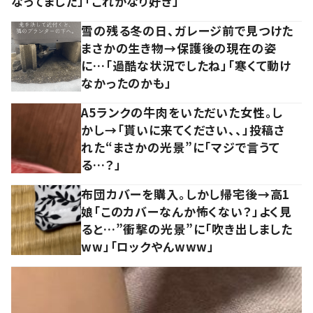
なってました」「これかなり好き」
雪の残る冬の日、ガレージ前で見つけた
まさかの生き物→保護後の現在の姿
に…「過酷な状況でしたね」「寒くて動け
なかったのかも」
A5ランクの牛肉をいただいた女性。し
かし→「貰いに来てください、、」投稿さ
れた“まさかの光景”に「マジで言うて
る…？」
布団カバーを購入。しかし帰宅後→高1
娘「このカバーなんか怖くない？」よく見
ると…”衝撃の光景”に「吹き出しました
ww」「ロックやんwww」