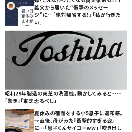
義父から届いた“衝撃のメッセー
ジ”に…「絶対帰省する！」「私が行きた
い」
昭和29年製造の東芝の洗濯機。動かしてみると……
「驚き」「東芝恐るべし」
夏休みの宿題をする小5息子に違和感。
→直後、母がみた『衝撃的すぎる姿』
に…「息子くんサイコーww」「吹き出し