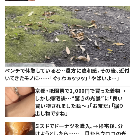
ベンチで休憩していると…遠方に違和感。その後、近付
いてきたモノに……「ぐぅわぁッッッ」「やばいよ…」
京都・祇園祭で2,000円で買った着物→
しかし帰宅後…“驚きの光景”に「良い
買い物されましたね～」「お宝だ」「掘り
出し物ですね」
ミスドでドーナツを購入。→帰宅後、分
けようとしたら…… 目からウロコの光