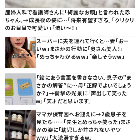
産婦人科で看護師さんに「綺麗なお顔」と言われた赤
ちゃん。→成長後の姿に…「将来有望すぎる」「クリクリ
のお目目で可愛い」「渋い～！」
スーパーに夫を連れて行くと…妻「おー
いw」まさかの行動に「奥さん美人！」
「めっちゃわかるww」「楽しそうww」
「絵にあう言葉を書きなさい」息子の”ま
さかの解答”に…母「正解でよいでしょう
か？」→衝撃の光景に「声出して笑った
ｗ」「天才だと思います」
ママが保育園へお迎えに→2歳息子を
見たら……「先生とめっちゃ笑った」まさ
かの姿に「幼児しか許されないヤツ
ww」「大渋滞すぎるw」