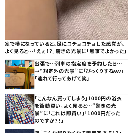
家で横になっていると、足にコチョコチョした感覚が。
よく見ると…「えぇ！？」驚きの光景に「無事でよかった」
出張で…列車の指定席を予約したら…
→“想定外の光景”に「びっくりするｗｗ」
「連れて行ってあげて笑」
「こんなん買ってしまう」1000円の浴衣
を衝動買い。よく見ると…“驚きの光
景”に「これは即買い」「1000円だった
のですか？！」
嫁「こんな帰りたくなる義実家ある！？」