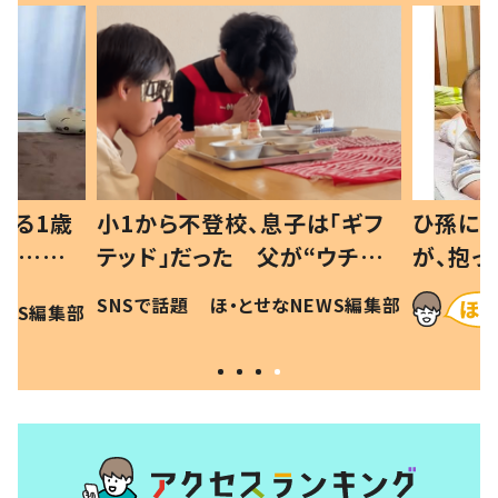
べる1歳
小1から不登校、息子は「ギフ
ひ孫にデ
と…母
テッド」だった 父が“ウチ給
が、抱っ
母の投稿
食”を作り続ける理由とは #令
に「涙が
SNSで話題
ほ・とせなNEWS編集部
EWS編集部
「現行
和の親 #令和の子
方ない」