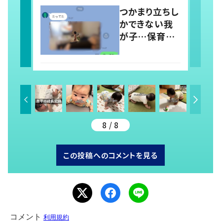
稿すると…多く
つかまり立ちし
の意見が寄せ
かできない我
られる！
が子…保育園
では1人で立っ
てる！？ 両親の
前では頑なに
立たない1歳児
が可愛すぎ
る…！
8 / 8
この投稿へのコメントを見る