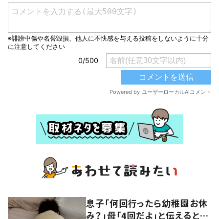
息子「何回行ったら幼稚園お休
み？」母「4回だよ」と伝えると…