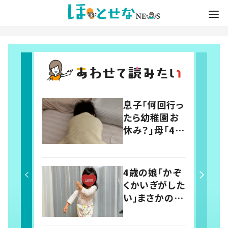
息子「何回行っ
たら幼稚園お
休み？」母「4回
だよ」と伝える
と…→その後
の息子の行動
4歳の娘「かぞ
に「わかるよそ
くかいぎがした
の気持ち」「う
い」まさかの議
ちの子も！」の
題に父親「最検
声
討事項！」 投