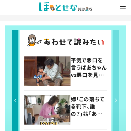
平気で悪口を
言うばあちゃん
vs悪口を見逃
さないひ孫 2
歳と81歳のの
ほほえましい
嫁「この落ちて
やり取りに「口
る靴下、誰
悪いけど可愛
の？」姑「あな
い」の声
たの旦那さん
じゃないの？」