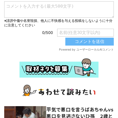
平気で悪口を言うばあちゃんvs
悪口を見逃さないひ孫 2歳と