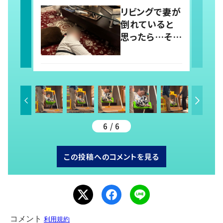
一触即発！？か
リビングで妻が
と思いきや…
倒れていると
持ち主が判明
思ったら…その
し「声だして大
驚きの理由に
爆笑しちゃっ
「誰もが納得」
た」
「最高」と、“猫
ちゃん好きユー
ザー”からの共
感集まる！
6 / 6
この投稿へのコメントを見る