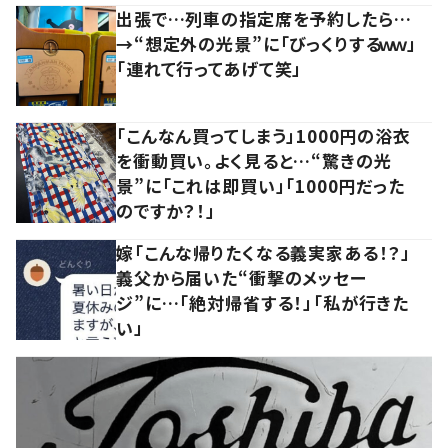
出張で…列車の指定席を予約したら…
→“想定外の光景”に「びっくりするｗｗ」
「連れて行ってあげて笑」
「こんなん買ってしまう」1000円の浴衣
を衝動買い。よく見ると…“驚きの光
景”に「これは即買い」「1000円だった
のですか？！」
嫁「こんな帰りたくなる義実家ある！？」
義父から届いた“衝撃のメッセー
ジ”に…「絶対帰省する！」「私が行きた
い」