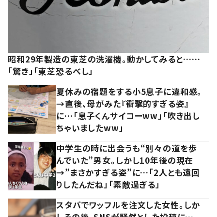
昭和29年製造の東芝の洗濯機。動かしてみると……
「驚き」「東芝恐るべし」
夏休みの宿題をする小5息子に違和感。
→直後、母がみた『衝撃的すぎる姿』
に…「息子くんサイコーww」「吹き出し
ちゃいましたww」
中学生の時に出会うも“別々の道を歩
んでいた”男女。しかし10年後の現在
→”まさかすぎる姿”に…「2人とも遠回
りしたんだね」「素敵過ぎる」
スタバでワッフルを注文した女性。しか
しその後、SNSが騒然とした投稿に…