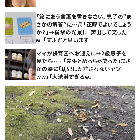
「絵にあう言葉を書きなさい」息子の”ま
さかの解答”に…母「正解でよいでしょう
か？」→衝撃の光景に「声出して笑った
ｗ」「天才だと思います」
ママが保育園へお迎えに→2歳息子を
見たら……「先生とめっちゃ笑った」まさ
かの姿に「幼児しか許されないヤツ
ww」「大渋滞すぎるw」