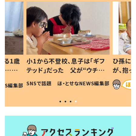
べる1歳
小1から不登校、息子は「ギフ
ひ孫にデ
と…母
テッド」だった 父が“ウチ給
が、抱っ
母の投稿
食”を作り続ける理由とは #令
に「涙が
SNSで話題
ほ・とせなNEWS編集部
EWS編集部
「現行
和の親 #令和の子
方ない」