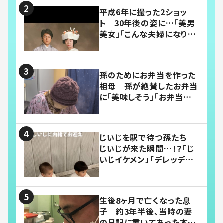
平成6年に撮った2ショッ
ト 30年後の姿に…「美男
美女」「こんな夫婦になりた
い」
孫のためにお弁当を作った
祖母 孫が絶賛したお弁当
に「美味しそう」「お弁当すご
い」
じいじを駅で待つ孫たち
じいじが来た瞬間…！？「じ
いじイケメン」「デレッデレ」
「嬉しくて可愛くてたまらな
い」「幸せになれる」
生後8ヶ月で亡くなった息
子 約3年半後、当時の妻
の日記に書いてあった本音