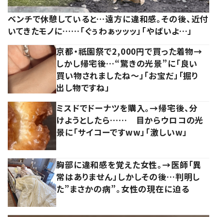
ベンチで休憩していると…遠方に違和感。その後、近付
いてきたモノに……「ぐぅわぁッッッ」「やばいよ…」
京都・祇園祭で2,000円で買った着物→
しかし帰宅後…“驚きの光景”に「良い
買い物されましたね～」「お宝だ」「掘り
出し物ですね」
ミスドでドーナツを購入。→帰宅後、分
けようとしたら…… 目からウロコの光
景に「サイコーですww」「激しいw」
胸部に違和感を覚えた女性。→医師「異
常はありません」しかしその後…判明し
た”まさかの病”。女性の現在に迫る