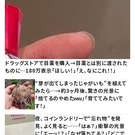
ドラッグストアで目薬を購入→目薬とは別に渡された
ものに…180万表示「ほしい！」「え、なにこれ！！」
“芽が出てしまったじゃがいも”を植えて
みたら…→約3ヶ月後、驚きの光景に
「捨てるのやめたｗｗ」「育ててみたいで
す！」
夜、コインランドリーで“忘れ物”を発
見。よく見ると……「はぁ？」衝撃の光景
に「エーッ！？」「なぜ落ちてる？」「どこで