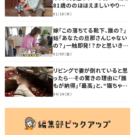
81歳ののほほえましいやり取り
に「口悪いけど可愛い」の声
01/18（木）
嫁「この落ちてる靴下、誰の？」
姑「あなたの旦那さんじゃない
の？」一触即発！？かと思いき
や…持ち主が判明し「声だして
02/09（金）
大爆笑しちゃった」
リビングで妻が倒れていると思
ったら…その驚きの理由に「誰
もが納得」「最高」と、“猫ちゃん
好きユーザー”からの共感集ま
04/24（水）
る！